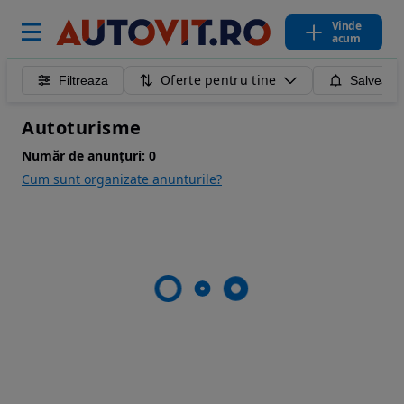
Vinde
acum
Oferte pentru tine
Filtreaza
Salveaza
Autoturisme
Număr de anunțuri:
0
Cum sunt organizate anunturile?