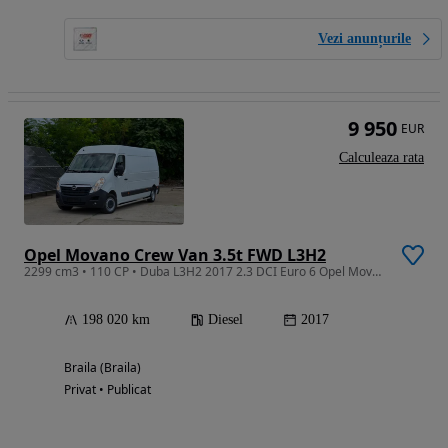
Vezi anunțurile
9 950
EUR
Calculeaza rata
Opel Movano Crew Van 3.5t FWD L3H2
2299 cm3 • 110 CP • Duba L3H2 2017 2.3 DCI Euro 6 Opel Movano/Renault Master
198 020 km
Diesel
2017
Braila (Braila)
Privat • Publicat