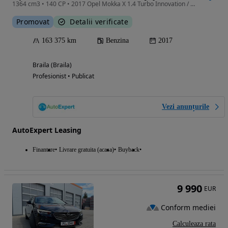
1364 cm3 • 140 CP • 2017 Opel Mokka X 1.4 Turbo Innovation / RATE FIXE / AVANS 0 /Garanție
Promovat
Detalii verificate
163 375 km
Benzina
2017
Braila (Braila)
Profesionist • Publicat
Vezi anunțurile
AutoExpert Leasing
Finantare
Livrare gratuita (acasa)
Buyback
9 990
EUR
Conform mediei
Calculeaza rata