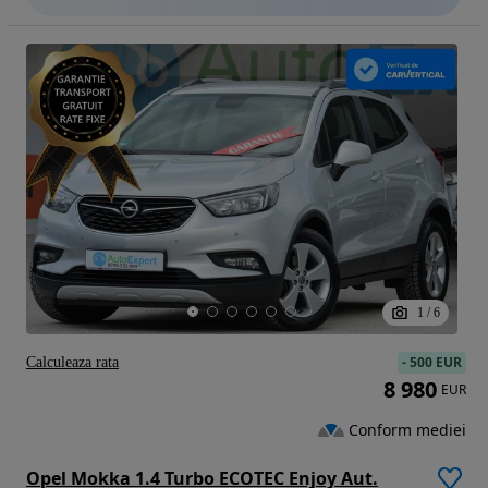
1
/
6
-
500 EUR
Calculeaza rata
8 980
EUR
Conform mediei
Opel Mokka 1.4 Turbo ECOTEC Enjoy Aut.