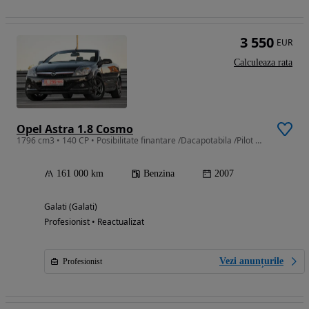
3 550
EUR
Calculeaza rata
Opel Astra 1.8 Cosmo
1796 cm3 • 140 CP • Posibilitate finantare /Dacapotabila /Pilot Aut. /Clima /PieleTextil
161 000 km
Benzina
2007
Galati (Galati)
Profesionist • Reactualizat
Vezi anunțurile
Profesionist