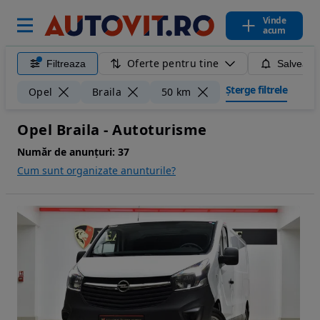
Vinde
acum
Oferte pentru tine
Filtreaza
Salveaza
Șterge filtrele
Opel
Braila
50 km
Opel Braila - Autoturisme
Număr de anunțuri:
37
Cum sunt organizate anunturile?