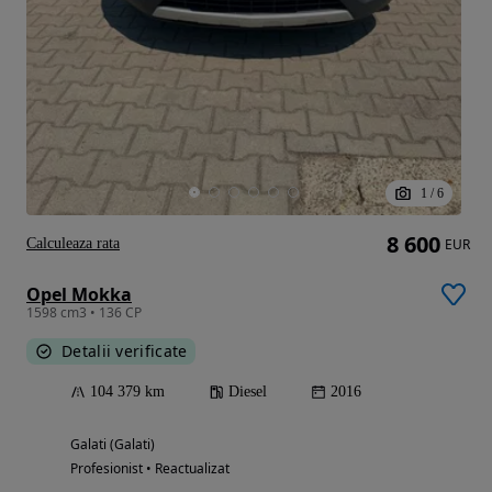
1
/
6
8 600
Calculeaza rata
EUR
Opel Mokka
1598 cm3 • 136 CP
Detalii verificate
104 379 km
Diesel
2016
Galati (Galati)
Profesionist • Reactualizat