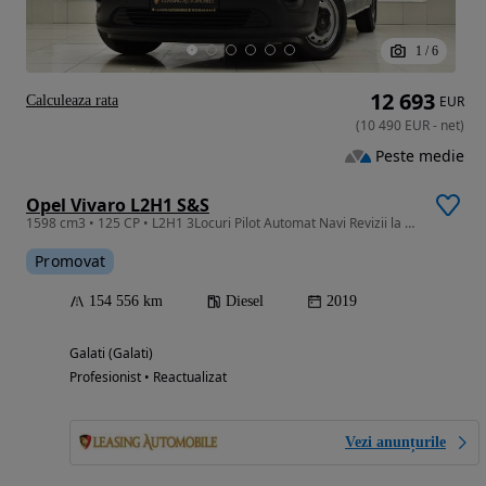
1
/
6
12 693
Calculeaza rata
EUR
(
10 490
EUR
-
net
)
Peste medie
Opel Vivaro L2H1 S&S
1598 cm3 • 125 CP • L2H1 3Locuri Pilot Automat Navi Revizii la zi Garantie
Promovat
154 556 km
Diesel
2019
Galati (Galati)
Profesionist • Reactualizat
Vezi anunțurile