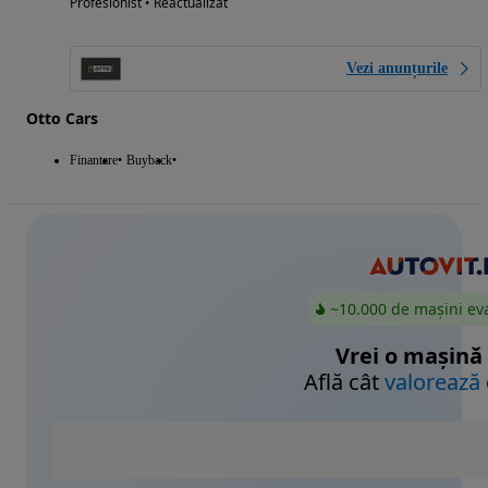
Profesionist • Reactualizat
Vezi anunțurile
Otto Cars
Finantare
Buyback
~10.000 de mașini ev
Vrei o mașină
Află cât
valorează