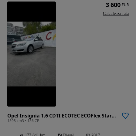
3 600
EUR
Calculeaza rata
Opel Insignia 1.6 CDTI ECOTEC ECOFlex Start/Stop Active
1598 cm3 • 136 CP
177 841 km
Diesel
2017