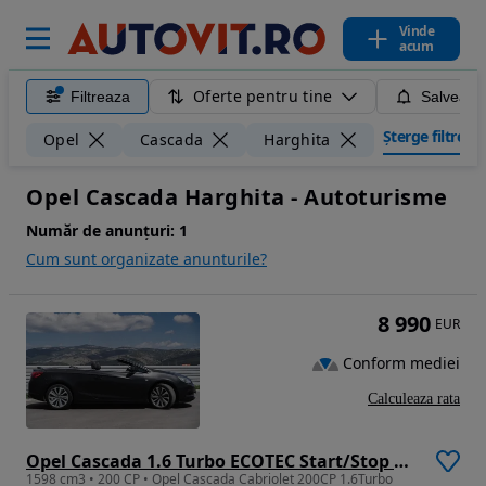
Vinde
acum
Oferte pentru tine
Filtreaza
Salveaza
Șterge filtrele
Opel
Cascada
Harghita
Opel Cascada Harghita - Autoturisme
Număr de anunțuri:
1
Cum sunt organizate anunturile?
8 990
EUR
Conform mediei
Calculeaza rata
Opel Cascada 1.6 Turbo ECOTEC Start/Stop Cabriolet
1598 cm3 • 200 CP • Opel Cascada Cabriolet 200CP 1.6Turbo