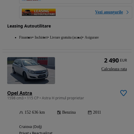
Vezi anunțurile
Leasing Autoutilitare
Finantare
Inchirieri
Livrare gratuita (acasa)
Asigurare
2 490
EUR
Calculeaza rata
Opel Astra
1598 cm3 • 115 CP • Astra H primul proprietar
152 636 km
Benzina
2011
Craiova (Dolj)
Privat • Reactualizat