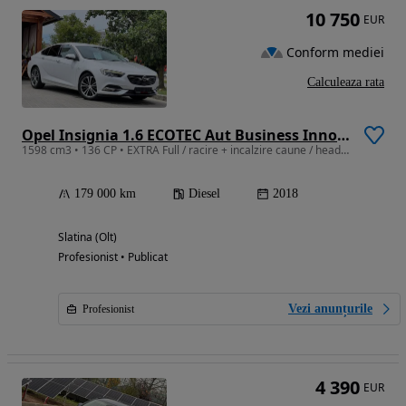
10 750
EUR
Conform mediei
Calculeaza rata
Opel Insignia 1.6 ECOTEC Aut Business Innovation
1598 cm3 • 136 CP • EXTRA Full / racire + incalzire caune / head up / keyless / piele
179 000 km
Diesel
2018
Slatina (Olt)
Profesionist • Publicat
Vezi anunțurile
Profesionist
4 390
EUR