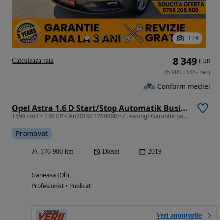
1
/
6
8 349
Calculeaza rata
EUR
(
6 900
EUR
-
net
)
Conform mediei
Opel Astra 1.6 D Start/Stop Automatik Business
1598 cm3 • 136 CP • An2019/ 176900Km/ Leasing/ Garantie pana la 3ani fara limita Km
Promovat
176 900 km
Diesel
2019
Ganeasa (Olt)
Profesionist • Publicat
Vezi anunțurile