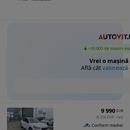
~10.000 de mașini ev
Vrei o mașină
Află cât
valorează
9 990
EUR
(
8 256
EUR
-
net
)
Conform mediei