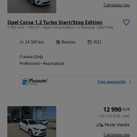
Calculeaza rata
Opel Corsa 1.2 Turbo Start/Stop Edition
1199 cm3 • 100 CP • Opel Corsa Edition 1.2 Benzina 100CP M6
24 560 km
Benzina
2021
Craiova (Dolj)
Profesionist • Reactualizat
Vezi anunțurile
12 990
EUR
(
10 735
EUR
-
net
)
Peste medie
Calculeaza rata