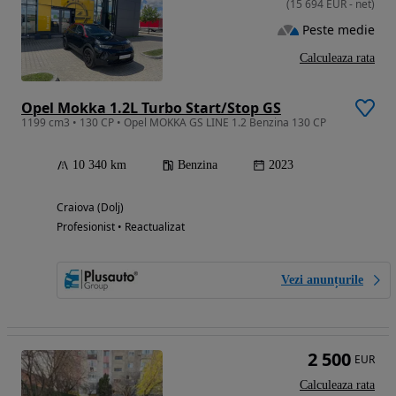
(
15 694
EUR
-
net
)
Peste medie
Calculeaza rata
Opel Mokka 1.2L Turbo Start/Stop GS
1199 cm3 • 130 CP • Opel MOKKA GS LINE 1.2 Benzina 130 CP
10 340 km
Benzina
2023
Craiova (Dolj)
Profesionist • Reactualizat
Vezi anunțurile
2 500
EUR
Calculeaza rata