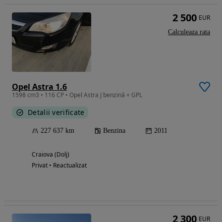
2 500
EUR
Calculeaza rata
Opel Astra 1.6
1598 cm3 • 116 CP • Opel Astra J benzină + GPL
Detalii verificate
227 637 km
Benzina
2011
Craiova (Dolj)
Privat • Reactualizat
2 300
EUR