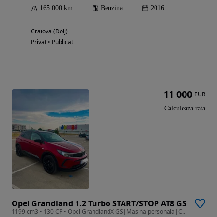
165 000 km
Benzina
2016
Craiova (Dolj)
Privat • Publicat
11 000
EUR
Calculeaza rata
Opel Grandland 1.2 Turbo START/STOP AT8 GS
1199 cm3 • 130 CP • Opel GrandlandX GS|Masina personala|Camere 360|Bord Digidal Dublu