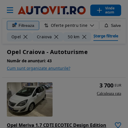
Vinde
acum
Oferte pentru tine
Filtreaza
Salveaza
Șterge filtrele
Opel
Craiova
50 km
Opel Craiova - Autoturisme
Număr de anunțuri:
43
Cum sunt organizate anunturile?
3 700
EUR
Calculeaza rata
Opel Meriva 1.7 CDTI ECOTEC Design Edition