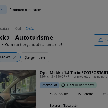
e
Finanțare și resurse
e
Finanțare
e
Instrument de evaluare a mașinii
Raport al istoricului vehiculului
ce
Blog Autovit.ro
oturisme
Opel
Mokka
anțare
kka - Autoturisme
lii verificate
S
Cum sunt organizate anunturile?
Mokka
Șterge filtrele
Opel Mokka 1.4 TurboECOTEC START
Promovat
Detalii verificate
70 700 km
Benzina
Bucuresti (Bucuresti)