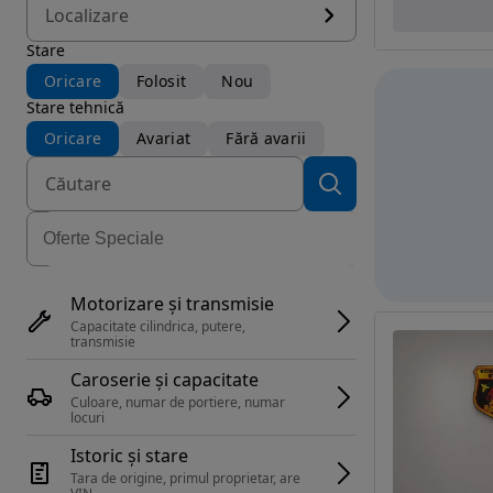
Localizare
Stare
Oricare
Folosit
Nou
Stare tehnică
Oricare
Avariat
Fără avarii
Motorizare și transmisie
Capacitate cilindrica, putere, 
transmisie
Caroserie și capacitate
Culoare, numar de portiere, numar 
locuri
Istoric și stare
Tara de origine, primul proprietar, are 