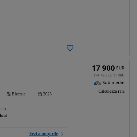
17 900
EUR
(
14 793
EUR
-
net
)
Sub medie
Calculeaza rata
Electric
2023
sti)
licat
Vezi anunțurile