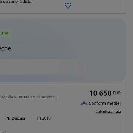
Tractare auto
Inchirieri
lunar
eche
10 650
EUR
1364 cm3 • 140 CP • Opel Mokka X - 80.000KM “Distronic/Lane Assist”
Conform mediei
Calculeaza rata
Benzina
2016
cau)