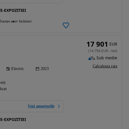
E-EXPOZITIEI
Tractare auto
Inchirieri
17 901
EUR
(
14 794
EUR
-
net
)
Sub medie
Calculeaza rata
Electric
2023
sti)
licat
Vezi anunțurile
E-EXPOZITIEI