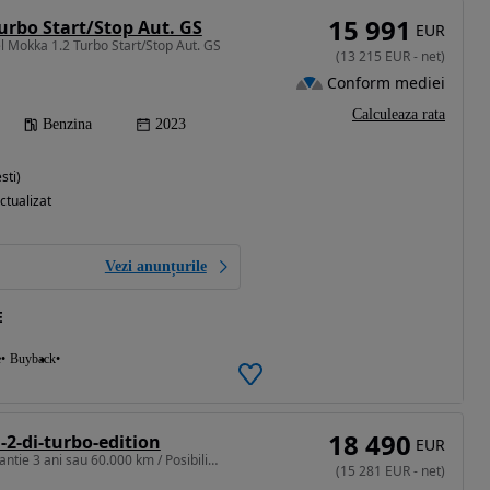
15 991
urbo Start/Stop Aut. GS
EUR
l Mokka 1.2 Turbo Start/Stop Aut. GS
(
13 215
EUR
-
net
)
Conform mediei
Calculeaza rata
Benzina
2023
sti)
ctualizat
Vezi anunțurile
E
e
Buyback
18 490
-2-di-turbo-edition
EUR
1199 cm3 • 145 CP • Garantie 3 ani sau 60.000 km / Posibilitate rate CREDIT sau LEASING
(
15 281
EUR
-
net
)