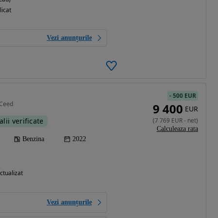
licat
Vezi anunțurile
-
500 EUR
 Ceed
9 400
EUR
alii verificate
(
7 769
EUR
-
net
)
Calculeaza rata
Benzina
2022
ctualizat
Vezi anunțurile