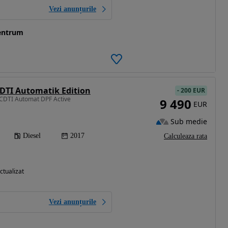
Vezi anunțurile
entrum
DTI Automatik Edition
-
200 EUR
 CDTI Automat DPF Active
9 490
EUR
Sub medie
Diesel
2017
Calculeaza rata
ctualizat
Vezi anunțurile