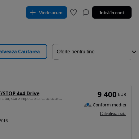
Vinde acum
Intră în cont
alveaza Cautarea
9 400
/STOP 4x4 Drive
EUR
1364 cm3 • 140 CP • Primul propietar, masina nefumator, stare impecabila, cauciucuri noi .
Conform mediei
Calculeaza rata
2016