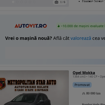
Finantare
Service
1
/
6
~10.000 de mașini evaluate 
Vrei o mașină nouă?
Află cât
valorează
cea v
Opel Mokka
Promovat
80 000 km
Bogdan Voda (Ba