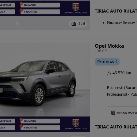
TIRIAC AUTO RULAT
Finantare
Service
1
/
6
Eligibil pentru
finantare
Opel Mokka
136 CP
Promovat
46 520 km
Bucuresti (Bucure
Profesionist • Pub
TIRIAC AUTO RULAT