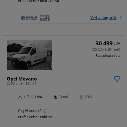
Profesionist • Reactualizat
Vezi anunțurile
30 499
EUR
(
25 205
EUR
-
net
)
Calculeaza rata
Opel Movano
2299 cm3 • 135 CP
117 110 km
Diesel
2021
Cluj-Napoca (Cluj)
Profesionist • Publicat