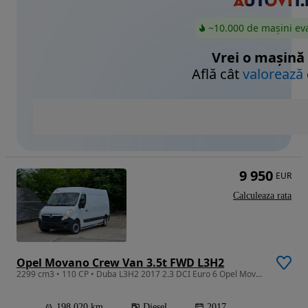
~10.000 de mașini ev
Vrei o mașină
Află cât
valorează
9 950
EUR
Calculeaza rata
Opel Movano Crew Van 3.5t FWD L3H2
2299 cm3 • 110 CP • Duba L3H2 2017 2.3 DCI Euro 6 Opel Movano/Renault Master
198 020 km
Diesel
2017