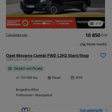
1
/
6
10 850
Calculeaza rata
EUR
Peste medie
Opel Movano Combi FWD L2H2 Start/Stop
2298 cm3 • 145 CP
Detalii verificate
559 000 km
Diesel
2018
Bragadiru (Ilfov)
Profesionist • Reactualizat
Vezi anunțurile