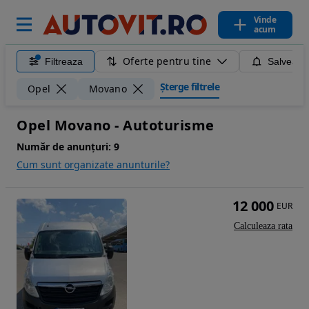
Vinde
acum
Oferte pentru tine
Filtreaza
Salveaza
Șterge filtrele
Opel
Movano
Opel Movano - Autoturisme
Număr de anunțuri:
9
Cum sunt organizate anunturile?
12 000
EUR
Calculeaza rata