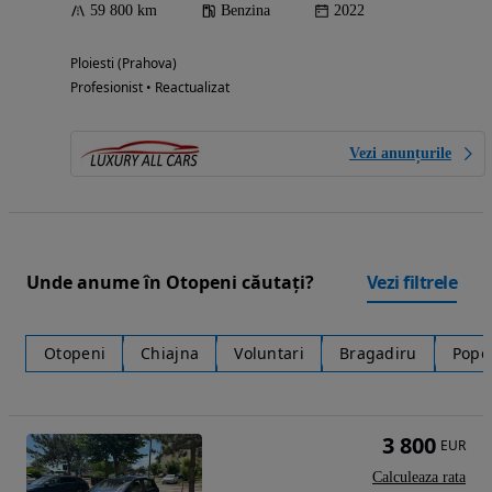
59 800 km
Benzina
2022
Ploiesti (Prahova)
Profesionist • Reactualizat
Vezi anunțurile
Unde anume în Otopeni căutați?
Vezi filtrele
Otopeni
Chiajna
Voluntari
Bragadiru
Pope
3 800
EUR
Calculeaza rata