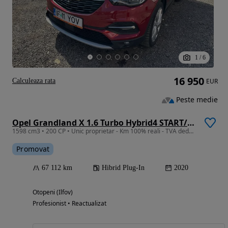
1
/
6
16 950
Calculeaza rata
EUR
Peste medie
Opel Grandland X 1.6 Turbo Hybrid4 START/STOP 4x4 Aut. Inovation
1598 cm3 • 200 CP • Unic proprietar - Km 100% reali - TVA deductibil
Promovat
67 112 km
Hibrid Plug-In
2020
Otopeni (Ilfov)
Profesionist • Reactualizat