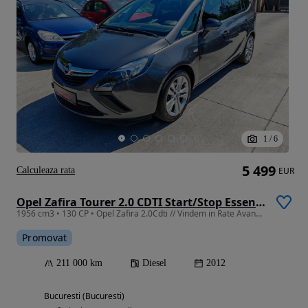
1
/
6
5 499
Calculeaza rata
EUR
Opel Zafira Tourer 2.0 CDTI Start/Stop Essentia
1956 cm3 • 130 CP • Opel Zafira 2.0Cdti // Vindem in Rate Avans Zero cu Buletinul //
Promovat
211 000 km
Diesel
2012
Bucuresti (Bucuresti)