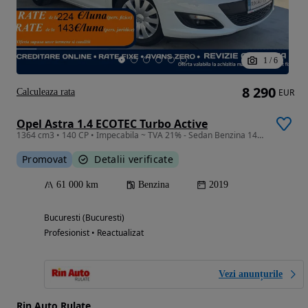
1
/
6
8 290
Calculeaza rata
EUR
Opel Astra 1.4 ECOTEC Turbo Active
1364 cm3 • 140 CP • Impecabila ~ TVA 21% - Sedan Benzina 140 CP ~ Cutie manuala
Promovat
Detalii verificate
61 000 km
Benzina
2019
Bucuresti (Bucuresti)
Profesionist • Reactualizat
Vezi anunțurile
Rin Auto Rulate