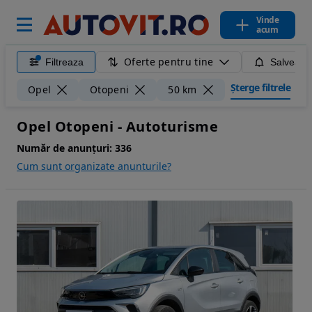
Vinde
acum
Oferte pentru tine
Filtreaza
Salveaza
Șterge filtrele
Opel
Otopeni
50 km
Opel Otopeni - Autoturisme
Număr de anunțuri:
336
Cum sunt organizate anunturile?