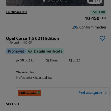
1
/
6
-
500 EUR
Calculeaza rata
10 450
EUR
Conform mediei
Opel Corsa 1.5 CDTI Edition
1499 cm3 • 102 CP
Promovat
Detalii verificate
98 362 km
Diesel
2022
Otopeni (Ilfov)
Profesionist • Reactualizat
Vezi anunțurile
SIXT SH