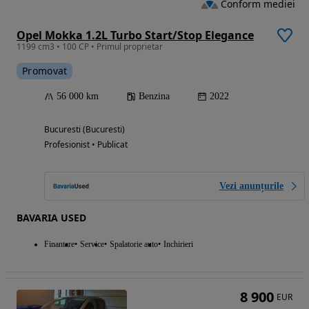
Conform mediei
Opel Mokka 1.2L Turbo Start/Stop Elegance
1199 cm3 • 100 CP • Primul proprietar
Promovat
56 000 km
Benzina
2022
Bucuresti (Bucuresti)
Profesionist • Publicat
Vezi anunțurile
BAVARIA USED
Finantare
Service
Spalatorie auto
Inchirieri
8 900
EUR