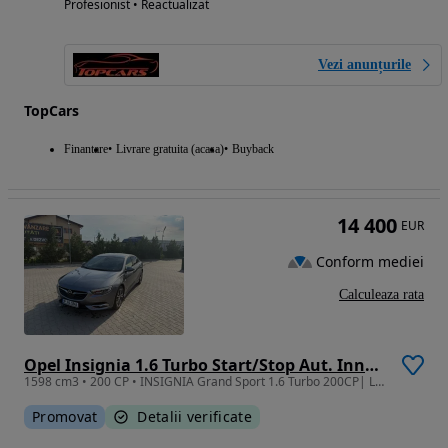
Profesionist • Reactualizat
Vezi anunțurile
TopCars
Finantare
Livrare gratuita (acasa)
Buyback
14 400
EUR
Conform mediei
Calculeaza rata
Opel Insignia 1.6 Turbo Start/Stop Aut. Innovation
1598 cm3 • 200 CP • INSIGNIA Grand Sport 1.6 Turbo 200CP| LED Matrix| Bose| 2019 | Benzină
Promovat
Detalii verificate