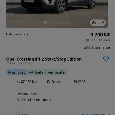
1
/
6
9 700
Calculeaza rata
EUR
(
8 017
EUR
-
net
)
Sub medie
Opel Crossland 1.2 Start/Stop Edition
1199 cm3 • 110 CP
Promovat
Detalii verificate
87 922 km
Benzina
2023
Otopeni (Ilfov)
Profesionist • Reactualizat