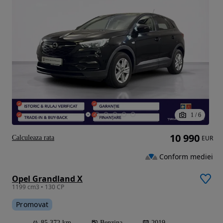
1
/
6
10 990
Calculeaza rata
EUR
Conform mediei
Opel Grandland X
1199 cm3 • 130 CP
Promovat
85 372 km
Benzina
2019