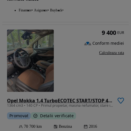
Finantare
Asigurare
Buyback
9 400
EUR
Conform mediei
Calculeaza rata
Opel Mokka 1.4 TurboECOTEC START/STOP 4x4 Drive
1364 cm3 • 140 CP • Primul propietar, masina nefumator, stare impecabila, cauciucuri noi .
Promovat
Detalii verificate
70 700 km
Benzina
2016