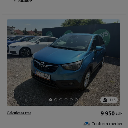
Finantare
1
/
6
9 950
Calculeaza rata
EUR
Conform mediei