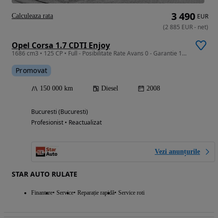
3 490
Calculeaza rata
EUR
(
2 885
EUR
-
net
)
Opel Corsa 1.7 CDTI Enjoy
1686 cm3 • 125 CP • Full - Posibilitate Rate Avans 0 - Garantie 12 Luni - IMPECABILA
Promovat
150 000 km
Diesel
2008
Bucuresti (Bucuresti)
Profesionist • Reactualizat
Vezi anunțurile
STAR AUTO RULATE
Finantare
Service
Reparație rapidă
Service roti