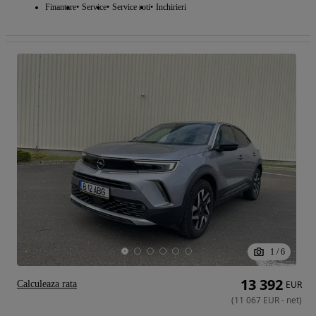
Finantare
Service
Service roti
Inchirieri
1
/
6
13 392
Calculeaza rata
EUR
(
11 067
EUR
-
net
)