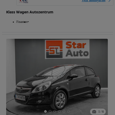
Vezi anunțurile
Klass Wagen Autozentrum
Finantare
1
/
6