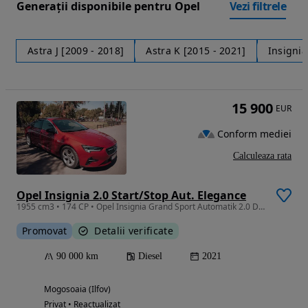
Generații disponibile pentru Opel
Vezi filtrele
Astra J [2009 - 2018]
Astra K [2015 - 2021]
Insignia
15 900
EUR
Conform mediei
Calculeaza rata
Opel Insignia 2.0 Start/Stop Aut. Elegance
1955 cm3 • 174 CP • Opel Insignia Grand Sport Automatik 2.0 Diesel 174 CP – 90.000 km
Promovat
Detalii verificate
90 000 km
Diesel
2021
Mogosoaia (Ilfov)
Privat • Reactualizat