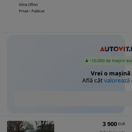
Glina (Ilfov)
Privat • Publicat
~10.000 de mașini ev
Vrei o mașină
Află cât
valorează
3 900
EUR