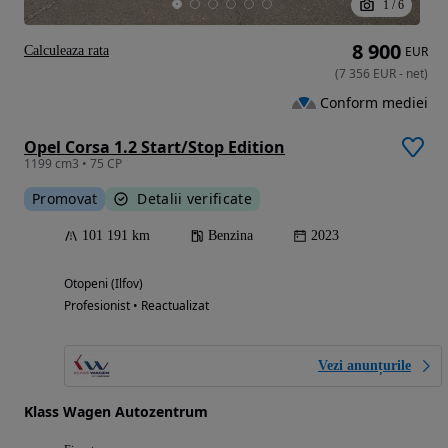
1
/
6
8 900
Calculeaza rata
EUR
(
7 356
EUR
-
net
)
Conform mediei
Opel Corsa 1.2 Start/Stop Edition
1199 cm3 • 75 CP
Promovat
Detalii verificate
101 191 km
Benzina
2023
Otopeni (Ilfov)
Profesionist • Reactualizat
Vezi anunțurile
Klass Wagen Autozentrum