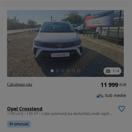
1
/
6
11 999
Calculeaza rata
EUR
Sub medie
Opel Crossland
1199 cm3 • 130 CP • Cutie automată,tva deductibil,credit rapid cu buletinul
Promovat