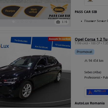
PASS CAR SIB
Eligibil pentru
Finantare
Service
1
/
6
finantare
Opel Corsa 1.2 Tu
Promovat
94 454 km
Sebes (Alba)
Profesionist • Pub
AutoLux Romania