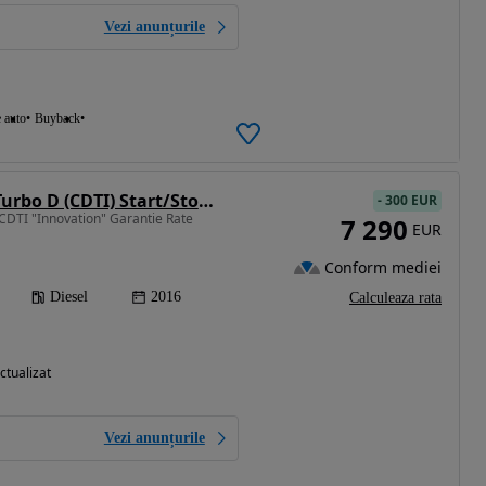
Vezi anunțurile
e auto
Buyback
Opel Astra 1.6 BiTurbo D (CDTI) Start/Stop Innovation
-
300 EUR
CDTI "Innovation" Garantie Rate
7 290
EUR
Conform mediei
Diesel
2016
Calculeaza rata
ctualizat
Vezi anunțurile