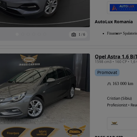
AutoLux Romania
Finantare
Spalatori
1
/
6
1598 cm3 • 160 CP • 1,6 
Promovat
163 000 km
Cristian (Sibiu)
Profesionist • Rea