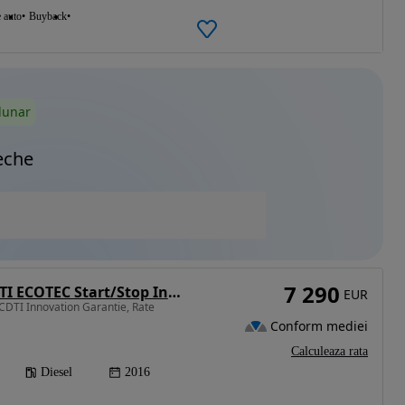
e auto
Buyback
lunar
eche
7 290
Opel Astra 1.6 CDTI ECOTEC Start/Stop Innovation
EUR
CDTI Innovation Garantie, Rate
Conform mediei
Calculeaza rata
Diesel
2016