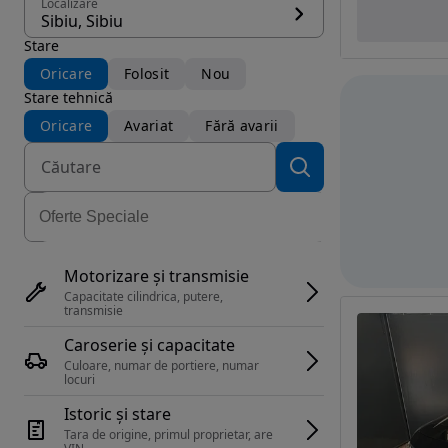
Localizare
Sibiu, Sibiu
Stare
Oricare
Folosit
Nou
Stare tehnică
Oricare
Avariat
Fără avarii
Motorizare și transmisie
Capacitate cilindrica, putere, 
transmisie
Caroserie și capacitate
Culoare, numar de portiere, numar 
locuri
Istoric și stare
Tara de origine, primul proprietar, are 