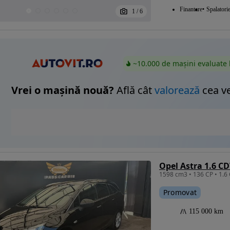
Finantare
Spalatori
1
/
6
~10.000 de mașini evaluate 
Vrei o mașină nouă?
Află cât
valorează
cea v
1598 cm3 • 136 CP • 1.6 
Promovat
115 000 km