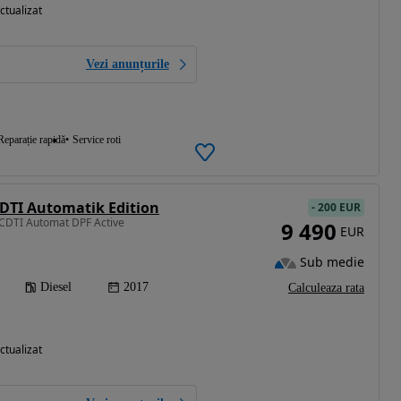
ctualizat
Vezi anunțurile
Reparație rapidă
Service roti
DTI Automatik Edition
-
200 EUR
 CDTI Automat DPF Active
9 490
EUR
Sub medie
Diesel
2017
Calculeaza rata
ctualizat