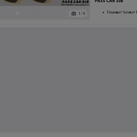
PASS CAR SIB
Finantare
Service
1
/
6