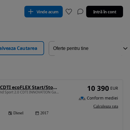
Vinde acum
Intră în cont
alveaza Cautarea
10 390
Opel Insignia 2.0 CDTI ecoFLEX Start/Stop Innovation
EUR
1956 cm3 • 170 CP • Grand Sport 2.0 CDTI INNOVATION Garantie,Rate
Conform mediei
Calculeaza rata
Diesel
2017