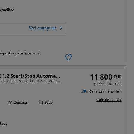
ctualizat
Vezi anunțurile
Reparație rapidă
Service roti
11 800
Opel Grandland X 1.2 Start/Stop Automatik Edition
EUR
1199 cm3 • 130 CP • 9.752 EURO + TVA deductibil/ Garantie pana la 3 Ani/ Istoric Service
(
9 753
EUR
-
net
)
Conform mediei
Calculeaza rata
Benzina
2020
licat