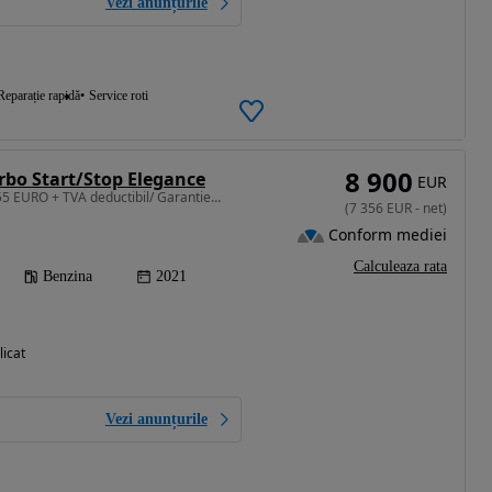
Vezi anunțurile
Reparație rapidă
Service roti
8 900
rbo Start/Stop Elegance
EUR
1199 cm3 • 100 CP • 7.355 EURO + TVA deductibil/ Garantie pana la 3 Ani/ Istoric Service
(
7 356
EUR
-
net
)
Conform mediei
Calculeaza rata
Benzina
2021
licat
Vezi anunțurile