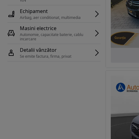
VIN 
Echipament
Airbag, aer conditionat, multimedia
Masini electrice
Autonomie, capacitate baterie, cablu 
incarcare 
Detalii vânzător
Se emite factura, firma, privat