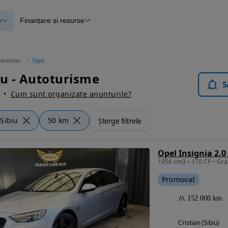
e
Finanțare și resurse
e
Finanțare
e
Instrument de evaluare a mașinii
Raport al istoricului vehiculului
ce
Blog Autovit.ro
oturisme
Opel
anțare
iu - Autoturisme
lii verificate
S
Cum sunt organizate anunturile?
Sibiu
50 km
Șterge filtrele
Promovat
152 000 km
Cristian (Sibiu)