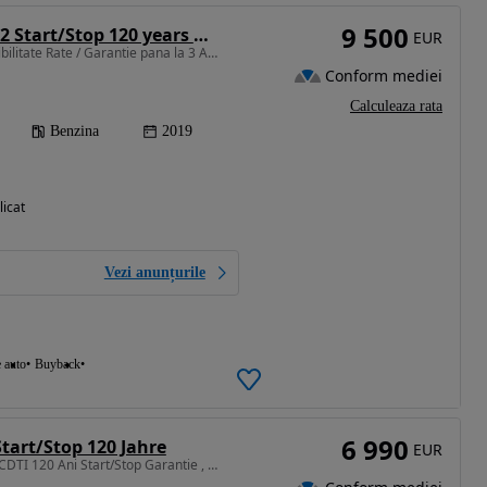
9 500
Opel Crossland 1.2 Start/Stop 120 years Aut.
EUR
1199 cm3 • 110 CP • Posibilitate Rate / Garantie pana la 3 Ani/ Istoric Service
Conform mediei
Calculeaza rata
Benzina
2019
licat
Vezi anunțurile
e auto
Buyback
6 990
Start/Stop 120 Jahre
EUR
1598 cm3 • 110 CP • 1.6 CDTI 120 Ani Start/Stop Garantie , Rate