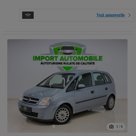
Vezi anunțurile
1
/
6