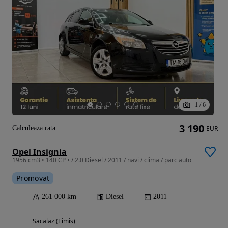
1
/
6
3 190
Calculeaza rata
EUR
Opel Insignia
1956 cm3 • 140 CP • / 2.0 Diesel / 2011 / navi / clima / parc auto
Promovat
261 000 km
Diesel
2011
Sacalaz (Timis)