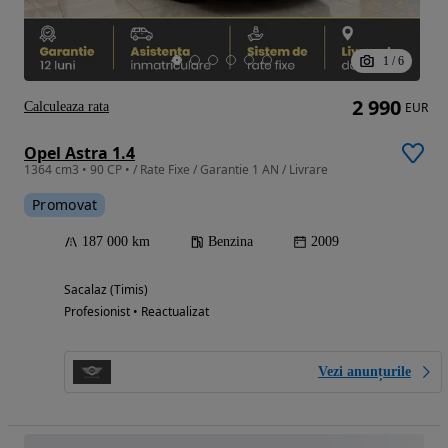
1
/
6
2 990
Calculeaza rata
EUR
Opel Astra 1.4
1364 cm3 • 90 CP • / Rate Fixe / Garantie 1 AN / Livrare
Promovat
187 000 km
Benzina
2009
Sacalaz (Timis)
Profesionist • Reactualizat
Vezi anunțurile