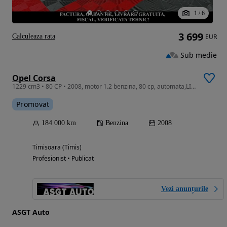
1
/
6
3 699
Calculeaza rata
EUR
Sub medie
Opel Corsa
1229 cm3 • 80 CP • 2008, motor 1.2 benzina, 80 cp, automata,LIVRARE,GARANTIE
Promovat
184 000 km
Benzina
2008
Timisoara (Timis)
Profesionist • Publicat
Vezi anunțurile
ASGT Auto