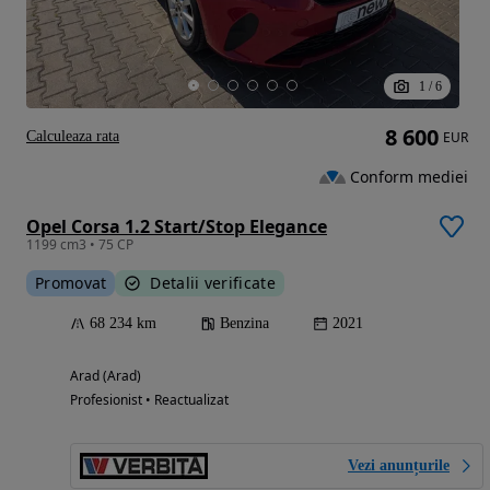
1
/
6
8 600
Calculeaza rata
EUR
Conform mediei
Opel Corsa 1.2 Start/Stop Elegance
1199 cm3 • 75 CP
Promovat
Detalii verificate
68 234 km
Benzina
2021
Arad (Arad)
Profesionist • Reactualizat
Vezi anunțurile