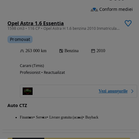
Conform mediei
Opel Astra 1.6 Essentia
1598 cm3 • 116 CP • Opel Astra H 1.6 benzina 2010 Inmatriculat/Garantie/LivrareGr RATE FIX
Promovat
263 000 km
Benzina
2010
Carani (Timis)
Profesionist • Reactualizat
Vezi anunțurile
Auto CTZ
Finantare
Service
Livrare gratuita (acasa)
Buyback