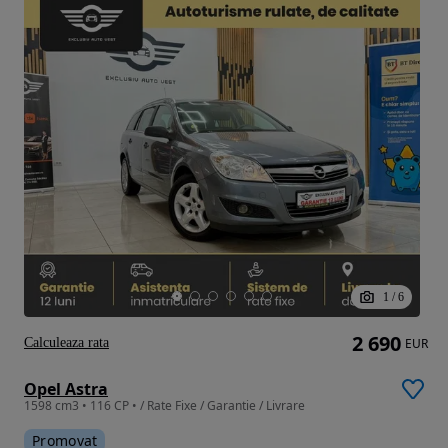
1
/
6
2 690
Calculeaza rata
EUR
Opel Astra
1598 cm3 • 116 CP • / Rate Fixe / Garantie / Livrare
Promovat