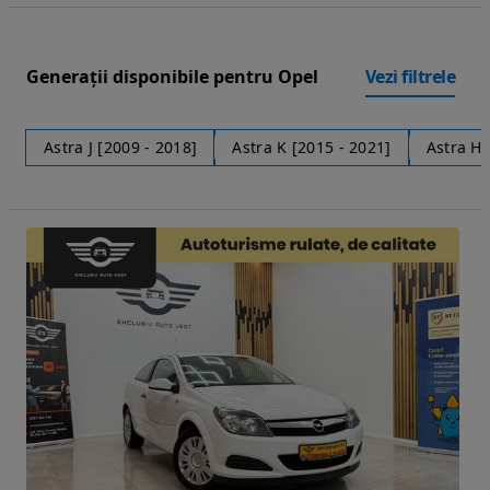
Generații disponibile pentru Opel
Vezi filtrele
Astra J [2009 - 2018]
Astra K [2015 - 2021]
Astra H 