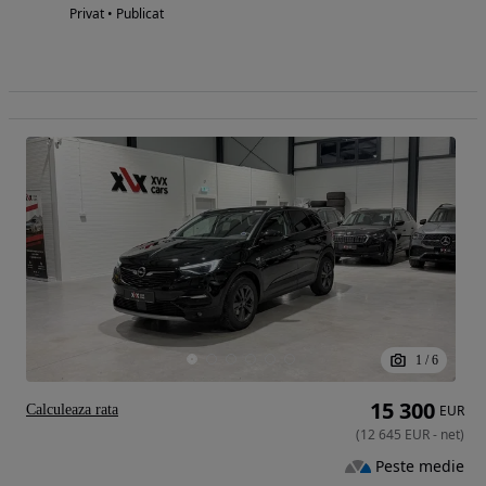
Privat • Publicat
1
/
6
15 300
Calculeaza rata
EUR
(
12 645
EUR
-
net
)
Peste medie