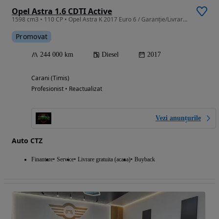
Opel Astra 1.6 CDTI Active
1598 cm3 • 110 CP • Opel Astra K 2017 Euro 6 / Garanție/LivrareGR/Rate Fixe/RevizieGR
Promovat
244 000 km
Diesel
2017
Carani (Timis)
Profesionist • Reactualizat
Vezi anunțurile
Auto CTZ
Finantare
Service
Livrare gratuita (acasa)
Buyback