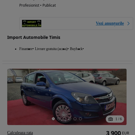
Profesionist • Publicat
Vezi anunțurile
Import Automobile Timis
Finantare
Livrare gratuita (acasa)
Buyback
1
/
6
3 900
Calculeaza rata
EUR