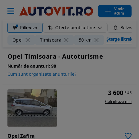
Vinde
acum
Oferte pentru tine
Filtreaza
Salveaza
Șterge filtrele
Opel
Timisoara
50 km
Opel Timisoara - Autoturisme
Număr de anunțuri:
98
Cum sunt organizate anunturile?
3 600
EUR
Calculeaza rata
Opel Zafira