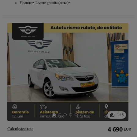
Finantare
Livrare gratuita (acasa)
1
/
6
4 690
Calculeaza rata
EUR