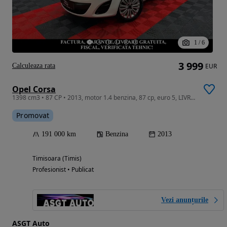
1
/
6
3 999
Calculeaza rata
EUR
Opel Corsa
1398 cm3 • 87 CP • 2013, motor 1.4 benzina, 87 cp, euro 5, LIVRARE GRATUITA, GARANTIE
Promovat
191 000 km
Benzina
2013
Timisoara (Timis)
Profesionist • Publicat
Vezi anunțurile
ASGT Auto