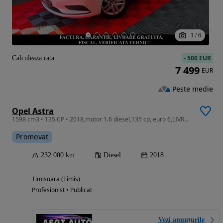
1
/
6
-
500 EUR
Calculeaza rata
7 499
EUR
Peste medie
Opel Astra
1598 cm3 • 135 CP • 2018,motor 1.6 diesel,135 cp, euro 6,LIVRARE GRATUITA, GARANTIE
Promovat
232 000 km
Diesel
2018
Timisoara (Timis)
Profesionist • Publicat
Vezi anunțurile