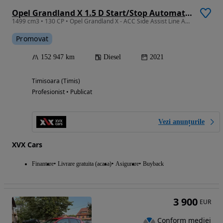
Opel Grandland X 1.5 D Start/Stop Automatik Business Elegance
1499 cm3 • 130 CP • Opel Grandland X - ACC Side Assist Line Assist Ambientale
Promovat
152 947 km
Diesel
2021
Timisoara (Timis)
Profesionist • Publicat
Vezi anunțurile
XVX Cars
Finantare
Livrare gratuita (acasa)
Asigurare
Buyback
3 900
EUR
Conform mediei