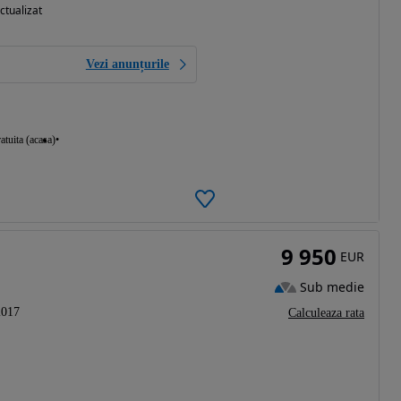
ctualizat
Vezi anunțurile
atuita (acasa)
9 950
EUR
Sub medie
2017
Calculeaza rata