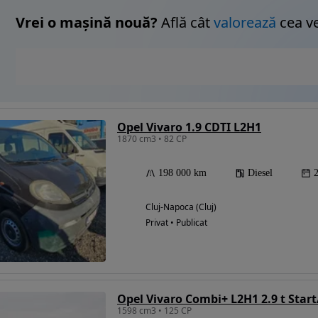
Vrei o mașină nouă?
Află cât
valorează
cea v
Opel Vivaro 1.9 CDTI L2H1
1870 cm3 • 82 CP
198 000 km
Diesel
Cluj-Napoca (Cluj)
Privat • Publicat
Opel Vivaro Combi+ L2H1 2.9 t Star
1598 cm3 • 125 CP