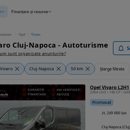
e
Finanțare și resurse
e
Finanțare
e
Instrument de evaluare a mașinii
Raport al istoricului vehiculului
ce
Blog Autovit.ro
oturisme
Opel
Vivaro
anțare
aro Cluj-Napoca - Autoturisme
lii verificate
S
um sunt organizate anunturile?
Vivaro
Cluj-Napoca
50 km
Șterge filtrele
Opel Vivaro L2H1
2464 cm3 • 146 CP • GAR
Promovat
249 000 km
Cluj-Napoca (Cluj