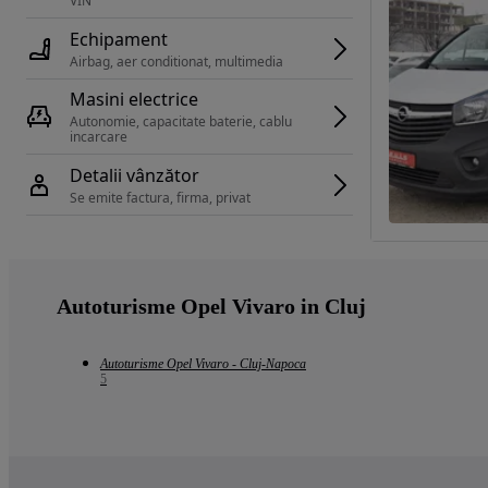
VIN 
Echipament
Airbag, aer conditionat, multimedia
Masini electrice
Autonomie, capacitate baterie, cablu 
incarcare 
Detalii vânzător
Se emite factura, firma, privat
Autoturisme Opel Vivaro in Cluj
Autoturisme Opel Vivaro - Cluj-Napoca
5