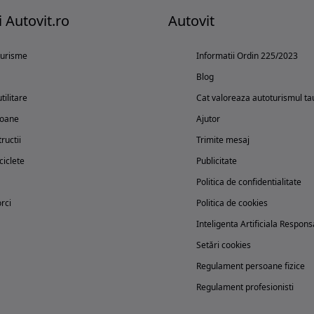
i Autovit.ro
Autovit
turisme
Informatii Ordin 225/2023
Blog
tilitare
Cat valoreaza autoturismul ta
oane
Ajutor
ructii
Trimite mesaj
iclete
Publicitate
Politica de confidentialitate
rci
Politica de cookies
Inteligenta Artificiala Respons
Setări cookies
Regulament persoane fizice
Regulament profesionisti