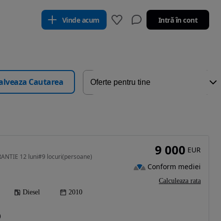
Vinde acum
Intră în cont
alveaza Cautarea
9 000
EUR
ANTIE 12 luni#9 locuri(persoane)
Conform mediei
Calculeaza rata
Diesel
2010
)