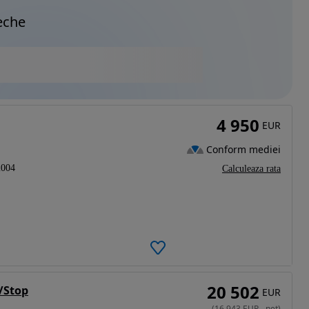
eche
4 950
EUR
Conform mediei
2004
Calculeaza rata
20 502
t/Stop
EUR
(
16 943
EUR
-
net
)