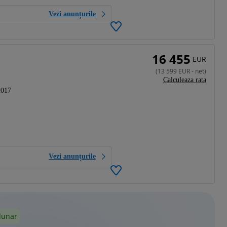
Vezi anunțurile
16 455
EUR
(
13 599
EUR
-
net
)
Calculeaza rata
2017
Vezi anunțurile
lunar