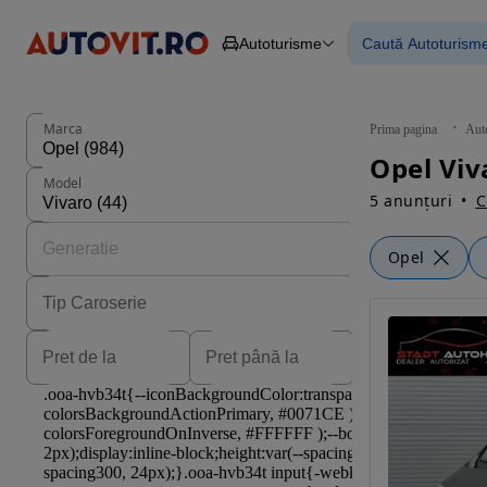
Autoturisme
Caută Autoturism
Autoturisme
Piese
Toate mașinil
Camioane
Mașinile rulat
Constructii
Mașini noi
Agro
Mașini electri
Marca
Prima pagina
Aut
Autoutilitare
Mașini cu fin
Opel Viv
Motociclete
Mașini cu deta
Model
Remorci
5 anunțuri
C
Opel