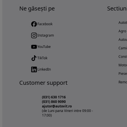
Ne găsești pe
Sectiun
Auto
Facebook
Agro
Instagram
Autou
YouTube
Cami
Const
TikTok
Motoc
LinkedIn
Piese
Customer support
Remo
(031) 630 1716
(031) 860 9090
ajutor@autovit.ro
(de Luni pana Vineri intre 09:00 -
17:00)