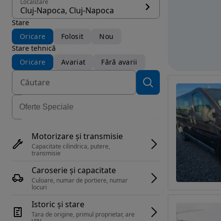
Localizare
Cluj-Napoca, Cluj-Napoca
Stare
Oricare
Folosit
Nou
Stare tehnică
Oricare
Avariat
Fără avarii
Motorizare și transmisie
Capacitate cilindrica, putere, 
transmisie
Caroserie și capacitate
Culoare, numar de portiere, numar 
locuri
Istoric și stare
Tara de origine, primul proprietar, are 