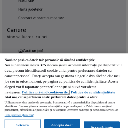
Harta site
Harta judetelor
Contract vanzare cumparare
Cariere
Vino sa lucrezi cu noi!
Cauți un job?
Nouă ne pasă ca datele tale personale să rămână confidențiale
Noi și partenerii noștri
375
stocăm și/sau accesăm informații pe dispozitivul
dvs., precum identificatorii cookie unici pentru prelucrarea datelor cu
caracter personal. Puteți accepta sau gestiona alegerile dvs. făcând clic mai
jos sau în orice moment, pe pagina cu politica de confidențialitate. Aceste
alegeri vor fi raportate partenerilor noștri și nu vă vor afecta
Încearcă acum aplicația Autovit.ro
navigarea.
Politica privind cookie-urile,
Politica de confidențialitate
Atât noi, cât și partenerii noștri prelucrăm datele pentru a oferi:
Utilizarea unor date precise de geolocație. Scanarea activă a caracteristicilor dispozitivului pentru
identificare. Stocarea și/sau accesarea informațiilor de pe un dispozitiv. Publicitate și conținut
personalizat, măsurători ale publicității și de conținut, cercetarea audienței și dezvoltarea serviciilor.
Listă parteneri (furnizori)
Setează
Acceptă doar
Acceptă toate