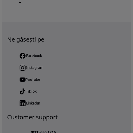
1
Ne găsești pe
Facebook
Instagram
YouTube
TikTok
LinkedIn
Customer support
(031) 630 1716