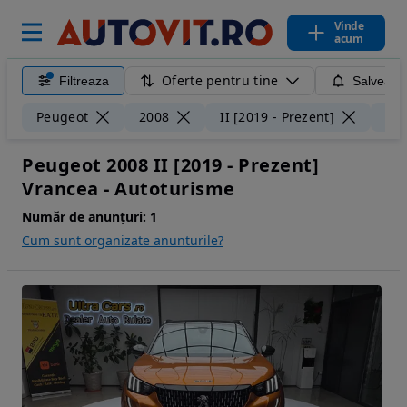
Vinde
acum
Oferte pentru tine
Filtreaza
Salveaza
Peugeot
2008
II [2019 - Prezent]
Vr
Peugeot 2008 II [2019 - Prezent]
Vrancea - Autoturisme
Număr de anunțuri:
1
Cum sunt organizate anunturile?