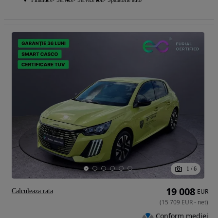
1
/
6
19 008
Calculeaza rata
EUR
(
15 709
EUR
-
net
)
Conform mediei