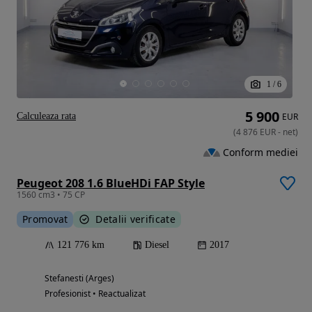
1
/
6
5 900
Calculeaza rata
EUR
(
4 876
EUR
-
net
)
Conform mediei
Peugeot 208 1.6 BlueHDi FAP Style
1560 cm3 • 75 CP
Promovat
Detalii verificate
121 776 km
Diesel
2017
Stefanesti (Arges)
Profesionist • Reactualizat