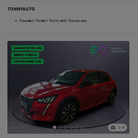
TONNYAUTO
Finantare
Service
Service roti
Tractare auto
1
/
6