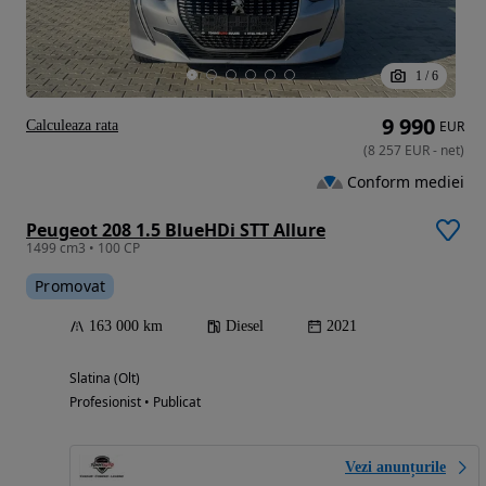
1
/
6
9 990
Calculeaza rata
EUR
(
8 257
EUR
-
net
)
Conform mediei
Peugeot 208 1.5 BlueHDi STT Allure
1499 cm3 • 100 CP
Promovat
163 000 km
Diesel
2021
Slatina (Olt)
Profesionist • Publicat
Vezi anunțurile