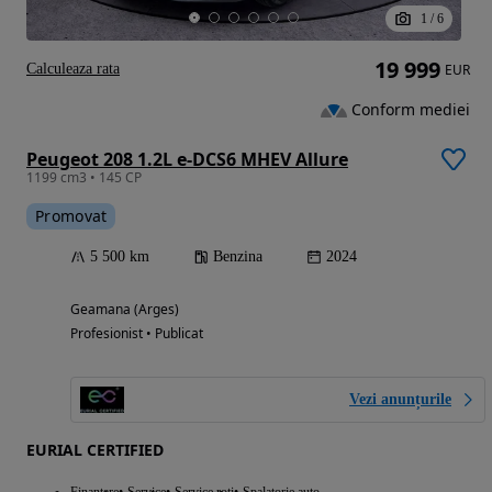
1
/
6
19 999
Calculeaza rata
EUR
Conform mediei
Peugeot 208 1.2L e-DCS6 MHEV Allure
1199 cm3 • 145 CP
Promovat
5 500 km
Benzina
2024
Geamana (Arges)
Profesionist • Publicat
Vezi anunțurile
EURIAL CERTIFIED
Finantare
Service
Service roti
Spalatorie auto