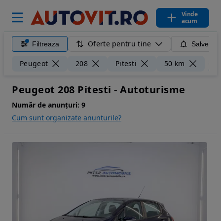
Vinde
acum
Oferte pentru tine
Filtreaza
Salveaza
Șter
Peugeot
208
Pitesti
50 km
Peugeot 208 Pitesti - Autoturisme
Număr de anunțuri:
9
Cum sunt organizate anunturile?