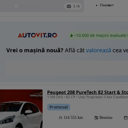
Finantare
1
/
6
~10.000 de mașini evaluate 
Vrei o mașină nouă?
Află cât
valorează
cea v
Peugeot 208 PureTech 82 Start & St
1199 cm3 • 82 CP • Unic Proprietar // Aer Conditio
Promovat
114 555 km
Benzina