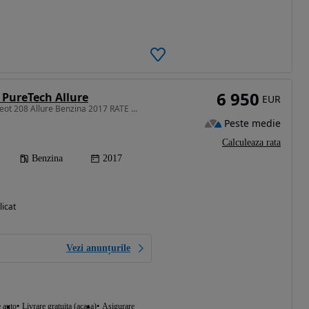
6 950
 PureTech Allure
EUR
1199 cm3 • 82 CP • Peugeot 208 Allure Benzina 2017 RATE AVANS 0 GARANTIE
Peste medie
Calculeaza rata
Benzina
2017
licat
Vezi anunțurile
e auto
Livrare gratuita (acasa)
Asigurare