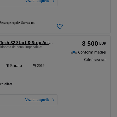
Vezi anunțurile
Reparație rapidă
Service roti
8 500
Peugeot 208 PureTech 82 Start & Stop Active
EUR
itionata de noua, impecabila!
Conform mediei
Calculeaza rata
Benzina
2019
ctualizat
Vezi anunțurile