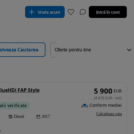
Vinde acum
Intră în cont
alveaza Cautarea
5 900
BlueHDi FAP Style
EUR
(
4 876
EUR
-
net
)
Conform mediei
alii verificate
Calculeaza rata
Diesel
2017
)