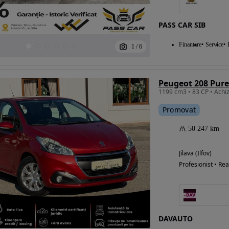
PASS CAR SIB
Eligibil pentru
Finantare
Service
1
/
6
finantare
1199 cm3 • 83 CP • Achiz
Promovat
50 247 km
Jilava (Ilfov)
Profesionist • Rea
DAVAUTO