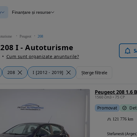
e
Finanțare și resurse
e
Finanțare
e
Instrument de evaluare a mașinii
Raport al istoricului vehiculului
ce
Blog Autovit.ro
oturisme
Peugeot
208
anțare
208 I - Autoturisme
lii verificate
S
Cum sunt organizate anunturile?
208
I [2012 - 2019]
Șterge filtrele
Peugeot 208 1.6 
1560 cm3 • 75 CP
Promovat
Det
121 776 km
Stefanesti (Arges