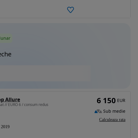
lunar
eche
6 150
op Allure
EUR
nat // EURO 6 / consum redus
Sub medie
Calculeaza rata
2019