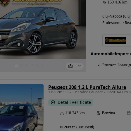
169 416 km
Cluj-Napoca (Cluj
Profesionist • Rea
AutomobileImport.
Finantare
Livrare gr
1
/
6
Peugeot 208 1.2 L PureTech Allure
1199 cm3 • 82 CP • Vând Peugeot 208/2016/Euro 
Detalii verificate
118 243 km
Benzina
Bucuresti (Bucuresti)