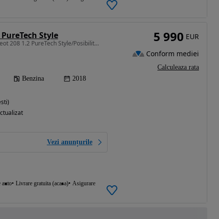
5 990
 PureTech Style
EUR
1199 cm3 • 82 CP • Peugeot 208 1.2 PureTech Style/Posibilitate Rate
Conform mediei
Calculeaza rata
Benzina
2018
sti)
ctualizat
Vezi anunțurile
e auto
Livrare gratuita (acasa)
Asigurare