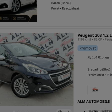
Bacau (Bacau)
Privat • Reactualizat
Peugeot 208 1.2 L
Promovat
134 015 km
Bragadiru (Ilfov)
Profesionist • Pub
ALM AUTOMOBILE
Finantare
Spalatori