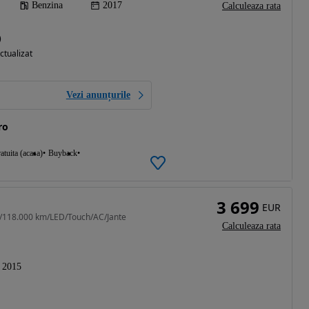
Benzina
2017
Calculeaza rata
)
ctualizat
Vezi anunțurile
ro
atuita (acasa)
Buyback
3 699
EUR
6/118.000 km/LED/Touch/AC/Jante
Calculeaza rata
2015