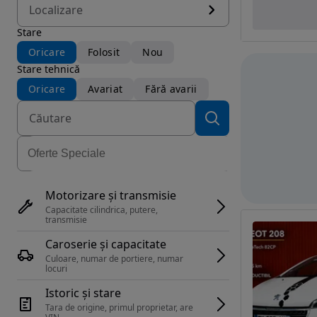
Localizare
Stare
Oricare
Folosit
Nou
Stare tehnică
Oricare
Avariat
Fără avarii
Motorizare și transmisie
Capacitate cilindrica, putere, 
transmisie
Caroserie și capacitate
Culoare, numar de portiere, numar 
locuri
Istoric și stare
Tara de origine, primul proprietar, are 