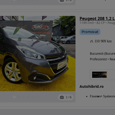
1
/
6
Peugeot 208 1.2 L
Promovat
110 909 km
Bucuresti (Bucure
Profesionist • Rea
Autohibrid.ro
Finantare
Spalatori
1
/
6