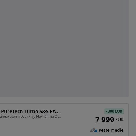
Peugeot 208 1.2 L PureTech Turbo S&S EAT6 Allure
-
300 EUR
1199 cm3 • 110 CP • GT Line,Automat,CarPlay,Navi,Clima 2 zone,Piele,Led,Garantie 3ANI,Rate
7 999
EUR
Peste medie