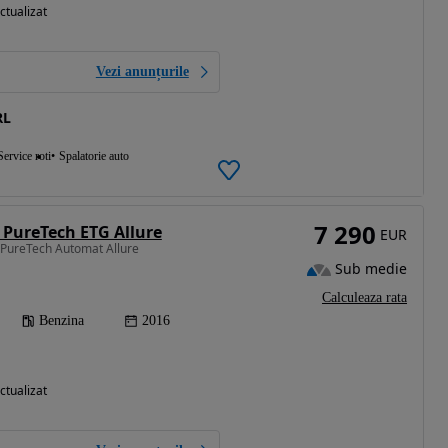
ctualizat
Vezi anunțurile
RL
Service roti
Spalatorie auto
7 290
 PureTech ETG Allure
EUR
L PureTech Automat Allure
Sub medie
Calculeaza rata
Benzina
2016
ctualizat