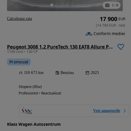
1
/
6
17 900
Calculeaza rata
EUR
(
14 794
EUR
-
net
)
Conform mediei
Peugeot 3008 1.2 PureTech 130 EAT8 Allure Pack
1199 cm3 • 130 CP
Promovat
110 673 km
Benzina
2023
Otopeni (Ilfov)
Profesionist • Reactualizat
Vezi anunțurile
Klass Wagen Autozentrum