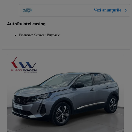
Vezi anunțurile
AutoRulateLeasing
Finantare
Service
Buyback