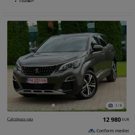
Finantare
1
/
6
12 980
Calculeaza rata
EUR
Conform mediei