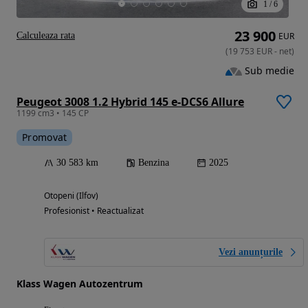
1
/
6
23 900
Calculeaza rata
EUR
(
19 753
EUR
-
net
)
Sub medie
Peugeot 3008 1.2 Hybrid 145 e-DCS6 Allure
1199 cm3 • 145 CP
Promovat
30 583 km
Benzina
2025
Otopeni (Ilfov)
Profesionist • Reactualizat
Vezi anunțurile
Klass Wagen Autozentrum