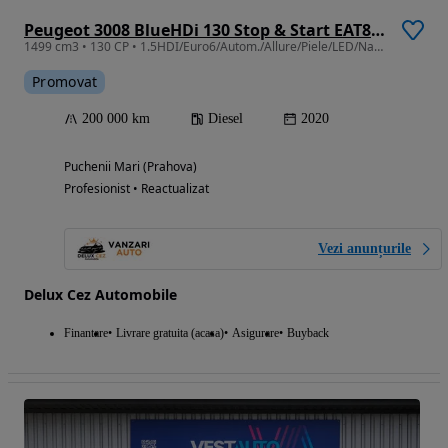
Peugeot 3008 BlueHDi 130 Stop & Start EAT8 Allure
1499 cm3 • 130 CP • 1.5HDI/Euro6/Autom./Allure/Piele/LED/Navi/Camera
Promovat
200 000 km
Diesel
2020
Puchenii Mari (Prahova)
Profesionist • Reactualizat
Vezi anunțurile
Delux Cez Automobile
Finantare
Livrare gratuita (acasa)
Asigurare
Buyback