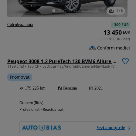
1
/
6
-
300 EUR
Calculeaza rata
13 450
EUR
(
11 116
EUR
-
net
)
Conform mediei
Peugeot 3008 1.2 PureTech 130 BVM6 Allure Pack
1199 cm3 • 130 CP • LED/CarPlay/Android/Camera/Navi/Led/TVA/Leasing - Rate FARA AVANS
Promovat
179 225 km
Benzina
2021
Otopeni (Ilfov)
Profesionist • Reactualizat
Vezi anunțurile