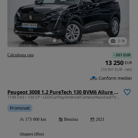
1
/
6
-
501 EUR
Calculeaza rata
13 250
EUR
(
10 951
EUR
-
net
)
Conform mediei
Peugeot 3008 1.2 PureTech 130 BVM6 Allure Pack
1199 cm3 • 130 CP • LED/CarPlay/Android/Camera/Navi/Led/TVA/Leasing - Rate FARA AVANS
Promovat
173 000 km
Benzina
2021
Otopeni (Ilfov)