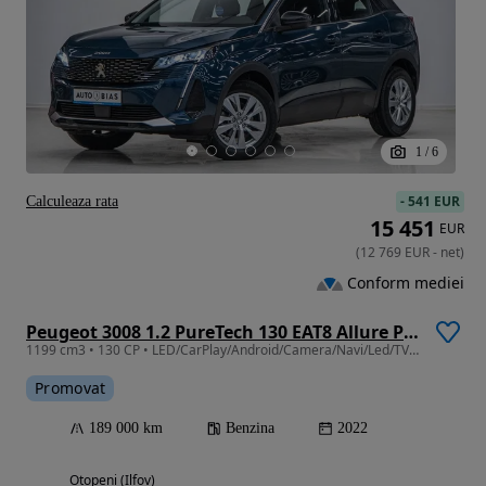
1
/
6
-
541 EUR
Calculeaza rata
15 451
EUR
(
12 769
EUR
-
net
)
Conform mediei
Peugeot 3008 1.2 PureTech 130 EAT8 Allure Pack
1199 cm3 • 130 CP • LED/CarPlay/Android/Camera/Navi/Led/TVA/Leasing - Rate FARA AVANS
Promovat
189 000 km
Benzina
2022
Otopeni (Ilfov)