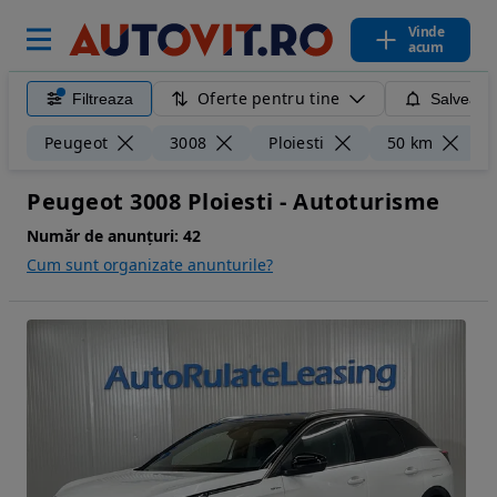
Vinde
acum
Oferte pentru tine
Filtreaza
Salveaza
Ș
Peugeot
3008
Ploiesti
50 km
Peugeot 3008 Ploiesti - Autoturisme
Număr de anunțuri:
42
Cum sunt organizate anunturile?