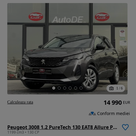
1
/
6
14 990
Calculeaza rata
EUR
Conform mediei
Peugeot 3008 1.2 PureTech 130 EAT8 Allure Pack
1199 cm3 • 130 CP