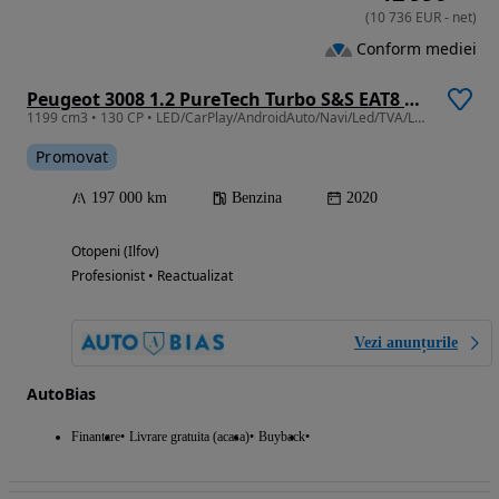
(
10 736
EUR
-
net
)
Conform mediei
Peugeot 3008 1.2 PureTech Turbo S&S EAT8 Allure
1199 cm3 • 130 CP • LED/CarPlay/AndroidAuto/Navi/Led/TVA/Leasing - Rate FARA AVANS
Promovat
197 000 km
Benzina
2020
Otopeni (Ilfov)
Profesionist • Reactualizat
Vezi anunțurile
AutoBias
Finantare
Livrare gratuita (acasa)
Buyback