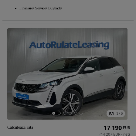
Finantare
Service
Buyback
1
/
6
17 190
Calculeaza rata
EUR
(
14 207
EUR
-
net
)