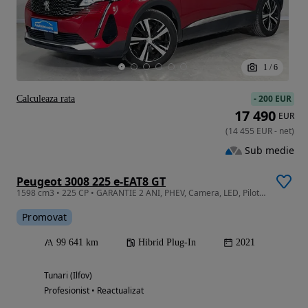
1
/
6
-
200 EUR
Calculeaza rata
17 490
EUR
(
14 455
EUR
-
net
)
Sub medie
Peugeot 3008 225 e-EAT8 GT
1598 cm3 • 225 CP • GARANTIE 2 ANI, PHEV, Camera, LED, Pilot adaptiv, Clima
Promovat
99 641 km
Hibrid Plug-In
2021
Tunari (Ilfov)
Profesionist • Reactualizat