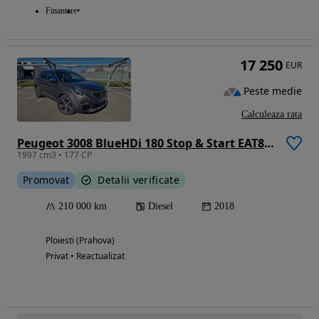
Finantare
17 250
EUR
Peste medie
Calculeaza rata
Peugeot 3008 BlueHDi 180 Stop & Start EAT8 GT
1997 cm3 • 177 CP
Promovat
Detalii verificate
210 000 km
Diesel
2018
Ploiesti (Prahova)
Privat • Reactualizat