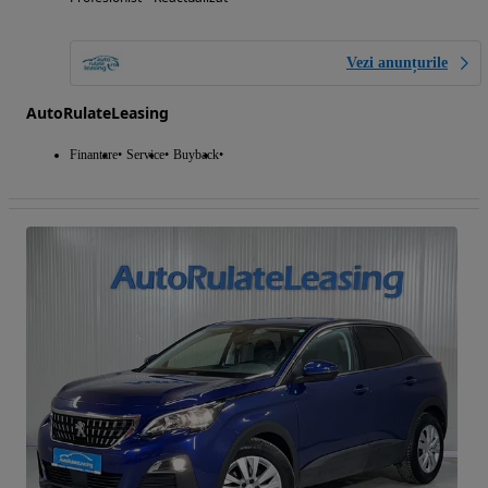
Vezi anunțurile
AutoRulateLeasing
Finantare
Service
Buyback