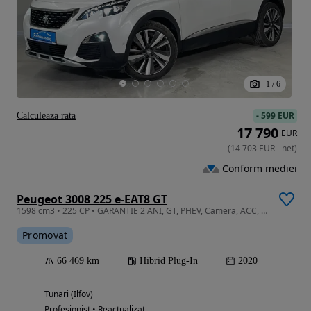
1
/
6
-
599 EUR
Calculeaza rata
17 790
EUR
(
14 703
EUR
-
net
)
Conform mediei
Peugeot 3008 225 e-EAT8 GT
1598 cm3 • 225 CP • GARANTIE 2 ANI, GT, PHEV, Camera, ACC, Masaj, Piele
Promovat
66 469 km
Hibrid Plug-In
2020
Tunari (Ilfov)
Profesionist • Reactualizat