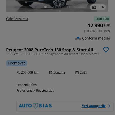
1
/
6
-
460 EUR
Calculeaza rata
12 990
EUR
(
10 736
EUR
-
net
)
Conform mediei
Peugeot 3008 PureTech 130 Stop & Start Allure
1199 cm3 • 130 CP • LED/CarPlay/Android/Camera/Unghi Mort/TVA/Leasing - Rate FARA AVANS
Promovat
200 000 km
Benzina
2021
Otopeni (Ilfov)
Profesionist • Reactualizat
Vezi anunțurile