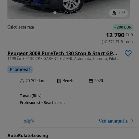
1
/
6
-
200 EUR
Calculeaza rata
12 790
EUR
(
10 571
EUR
-
net
)
Peugeot 3008 PureTech 130 Stop & Start GPF EAT8 Active Business-Paket
1199 cm3 • 130 CP • GARANTIE 2 ANI, Automata, Camera, Pilot auto, Navi
Promovat
70 709 km
Benzina
2020
Tunari (Ilfov)
Profesionist • Reactualizat
Vezi anunțurile
AutoRulateLeasing