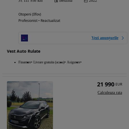
111 958 km
Benzina
2022
Otopeni (Ilfov)
Profesionist • Reactualizat
Vezi anunțurile
Vest Auto Rulate
Finantare
Livrare gratuita (acasa)
Asigurare
21 990
EUR
Calculeaza rata