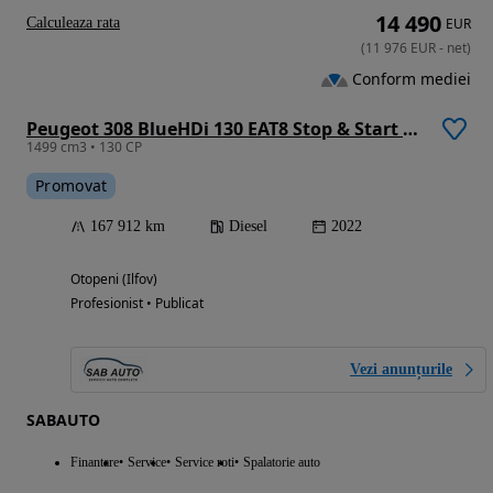
14 490
Calculeaza rata
EUR
(
11 976
EUR
-
net
)
Conform mediei
Peugeot 308 BlueHDi 130 EAT8 Stop & Start Active
1499 cm3 • 130 CP
Promovat
167 912 km
Diesel
2022
Otopeni (Ilfov)
Profesionist • Publicat
Vezi anunțurile
SABAUTO
Finantare
Service
Service roti
Spalatorie auto