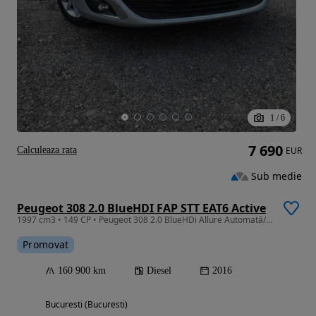
1
/
6
7 690
Calculeaza rata
EUR
Sub medie
Peugeot 308 2.0 BlueHDI FAP STT EAT6 Active
1997 cm3 • 149 CP • Peugeot 308 2.0 BlueHDi Allure Automată/Posibilitate Rate
Promovat
160 900 km
Diesel
2016
Bucuresti (Bucuresti)