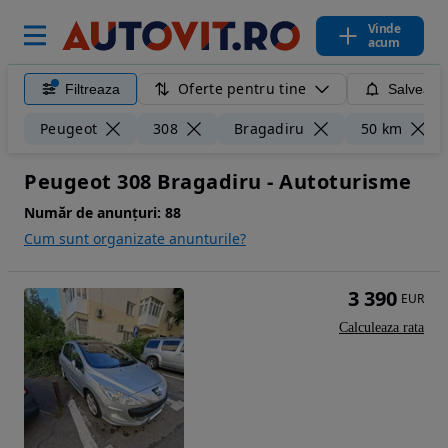
Vinde
acum
Oferte pentru tine
Filtreaza
Salveaza
Peugeot
308
Bragadiru
50 km
Peugeot 308 Bragadiru - Autoturisme
Număr de anunțuri:
88
Cum sunt organizate anunturile?
3 390
EUR
Calculeaza rata