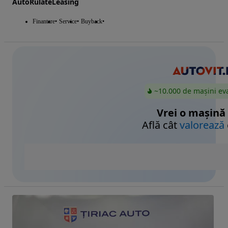
AutoRulateLeasing
Finantare
Service
Buyback
~10.000 de mașini ev
Vrei o mașină
Află cât
valorează