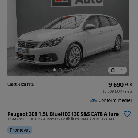
1
/
6
9 690
Calculeaza rata
EUR
(
8 009
EUR
-
net
)
Conform mediei
Peugeot 308 1.5L BlueHDI 130 S&S EAT8 Allure
1499 cm3 • 130 CP • Automat - Posibilitate Rate Avans 0 - Garantie 12 Luni - IMPECABILA
Promovat