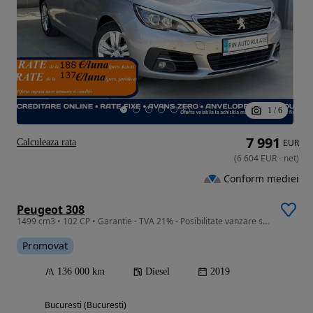
1
/
6
7 991
Calculeaza rata
EUR
(
6 604
EUR
-
net
)
Conform mediei
Peugeot 308
1499 cm3 • 102 CP • Garantie - TVA 21% - Posibilitate vanzare si in RATE Credit Leasing
Promovat
136 000 km
Diesel
2019
Bucuresti (Bucuresti)