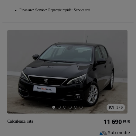
Finantare
Service
Reparație rapidă
Service roti
1
/
6
11 690
Calculeaza rata
EUR
Sub medie