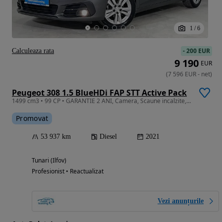
1
/
6
-
200 EUR
Calculeaza rata
9 190
EUR
(
7 596
EUR
-
net
)
Peugeot 308 1.5 BlueHDi FAP STT Active Pack
1499 cm3 • 99 CP • GARANTIE 2 ANI, Camera, Scaune incalzite, Pilot auto, Clima
Promovat
53 937 km
Diesel
2021
Tunari (Ilfov)
Profesionist • Reactualizat
Vezi anunțurile