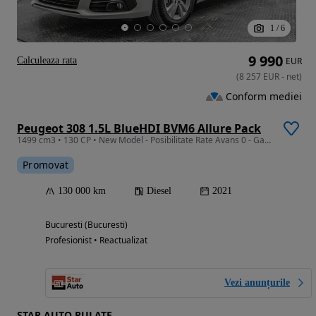
1
/
6
9 990
Calculeaza rata
EUR
(
8 257
EUR
-
net
)
Conform mediei
Peugeot 308 1.5L BlueHDI BVM6 Allure Pack
1499 cm3 • 130 CP • New Model - Posibilitate Rate Avans 0 - Garantie 12 Luni - IMPECABILA
Promovat
130 000 km
Diesel
2021
Bucuresti (Bucuresti)
Profesionist • Reactualizat
Vezi anunțurile
STAR AUTO RULATE