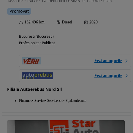
1499 cm3 • 130 CP • Tva Deductibil / GARANTIE 12 LUNI / Finantare
Promovat
132 496 km
Diesel
2020
Bucuresti (Bucuresti)
Profesionist • Publicat
Vezi anunțurile
Vezi anunțurile
Filiala Autoerebus Nord Srl
Finantare
Service
Service roti
Spalatorie auto