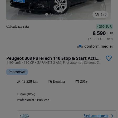
1
/
6
-
200 EUR
Calculeaza rata
8 590
EUR
(
7 100
EUR
-
net
)
Conform mediei
Peugeot 308 PureTech 110 Stop & Start Active Pack
1199 cm3 • 110 CP • GARANTIE 2 ANI, Pilot automat, Senzori, Clima
Promovat
42 228 km
Benzina
2019
Tunari (Ilfov)
Profesionist • Publicat
Vezi anunțurile