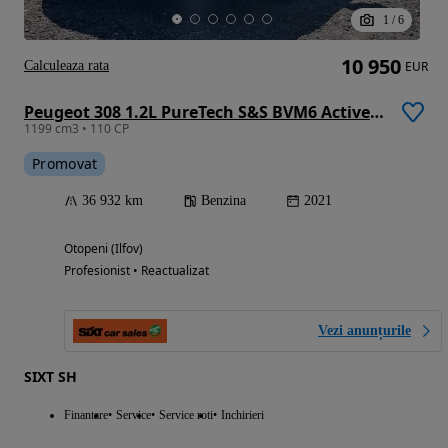
1
/
6
10 950
Calculeaza rata
EUR
Peugeot 308 1.2L PureTech S&S BVM6 Active Pack
1199 cm3 • 110 CP
Promovat
36 932 km
Benzina
2021
Otopeni (Ilfov)
Profesionist • Reactualizat
Vezi anunțurile
SIXT SH
Finantare
Service
Service roti
Inchirieri