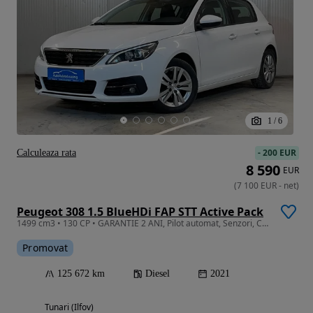
1
/
6
-
200 EUR
Calculeaza rata
8 590
EUR
(
7 100
EUR
-
net
)
Peugeot 308 1.5 BlueHDi FAP STT Active Pack
1499 cm3 • 130 CP • GARANTIE 2 ANI, Pilot automat, Senzori, Clima
Promovat
125 672 km
Diesel
2021
Tunari (Ilfov)