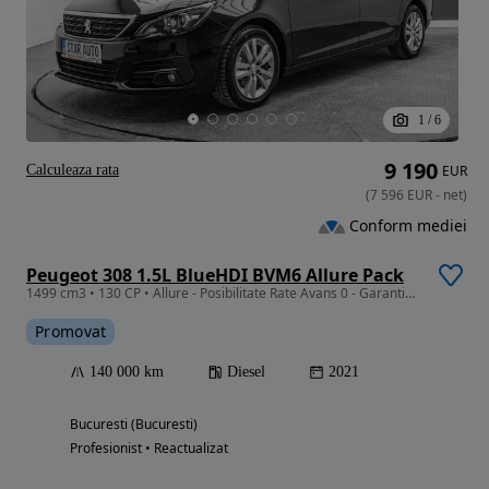
1
/
6
9 190
Calculeaza rata
EUR
(
7 596
EUR
-
net
)
Conform mediei
Peugeot 308 1.5L BlueHDI BVM6 Allure Pack
1499 cm3 • 130 CP • Allure - Posibilitate Rate Avans 0 - Garantie 12 Luni - IMPECABILA
Promovat
140 000 km
Diesel
2021
Bucuresti (Bucuresti)
Profesionist • Reactualizat