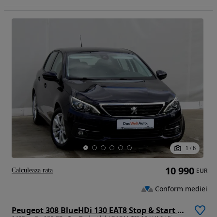
1
/
6
10 990
Calculeaza rata
EUR
Conform mediei
Peugeot 308 BlueHDi 130 EAT8 Stop & Start Active