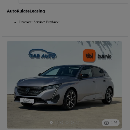
AutoRulateLeasing
Finantare
Service
Buyback
1
/
6