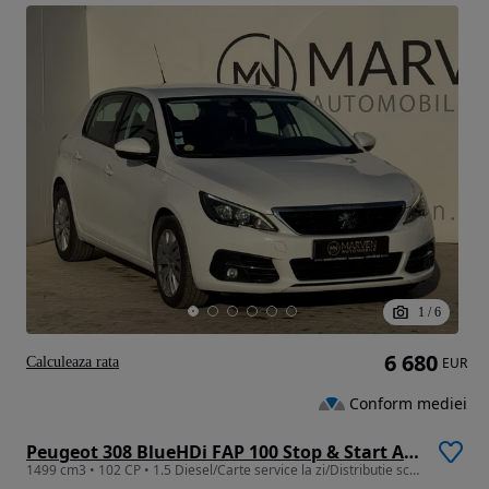
1
/
6
6 680
Calculeaza rata
EUR
Conform mediei
Peugeot 308 BlueHDi FAP 100 Stop & Start Active
1499 cm3 • 102 CP • 1.5 Diesel/Carte service la zi/Distributie schimbata/Rate/Credit/TVA