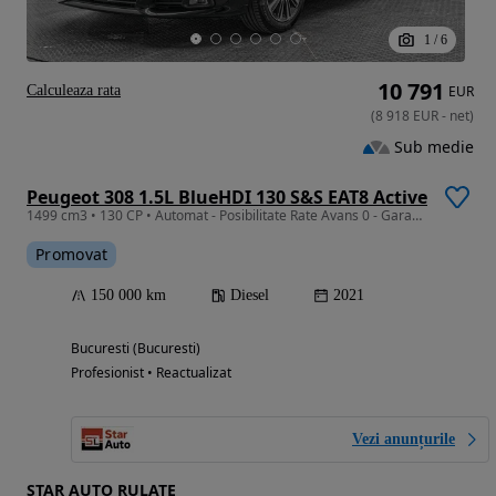
1
/
6
10 791
Calculeaza rata
EUR
(
8 918
EUR
-
net
)
Sub medie
Peugeot 308 1.5L BlueHDI 130 S&S EAT8 Active
1499 cm3 • 130 CP • Automat - Posibilitate Rate Avans 0 - Garantie 12 Luni - IMPECABILA
Promovat
150 000 km
Diesel
2021
Bucuresti (Bucuresti)
Profesionist • Reactualizat
Vezi anunțurile
STAR AUTO RULATE