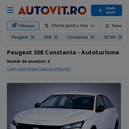
Vinde
acum
Oferte pentru tine
Filtreaza
Salveaza
Peugeot
308
Constanta
50 km
Peugeot 308 Constanta - Autoturisme
Număr de anunțuri:
3
Cum sunt organizate anunturile?