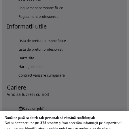
Regulament persoane fizice
Regulament profesionisti
Informatii utile
Lista de preturi persone fizice
Lista de preturi profesionisti
Harta site
Harta judetelor
Contract vanzare cumparare
Cariere
Vino sa lucrezi cu noi!
Cauți un job?
Nouă ne pasă ca datele tale personale să rămână confidențiale
Noi și partenerii noștri
375
stocăm și/sau accesăm informații pe dispozitivul
dvs., precum identificatorii cookie unici pentru prelucrarea datelor cu