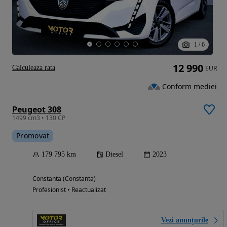
1
/
6
12 990
Calculeaza rata
EUR
Conform mediei
Peugeot 308
1499 cm3 • 130 CP
Promovat
179 795 km
Diesel
2023
Constanta (Constanta)
Profesionist • Reactualizat
Vezi anunțurile