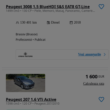
Peugeot 3008 1.5 BlueHDI S&S EAT8 GT-Line
1499 cm3 • 130 CP • Piele, Memorii, Masaj, Panoramic, Camere, LED,GARANTIE / RATE / DEALER
130 401 km
Diesel
2018
Brasov (Brasov)
Profesionist • Publicat
Vezi anunțurile
1 600
EUR
Calculeaza rata
Peugeot 207 1.6 VTi Active
1598 cm3 • 120 CP • Peugeot 207/2010