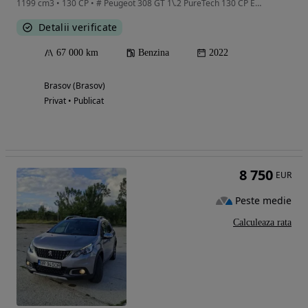
1199 cm3 • 130 CP • # Peugeot 308 GT 1\.2 PureTech 130 CP EAT8 – Green Olivine \| Full LED
Detalii verificate
67 000 km
Benzina
2022
Brasov (Brasov)
Privat • Publicat
8 750
EUR
Peste medie
Calculeaza rata