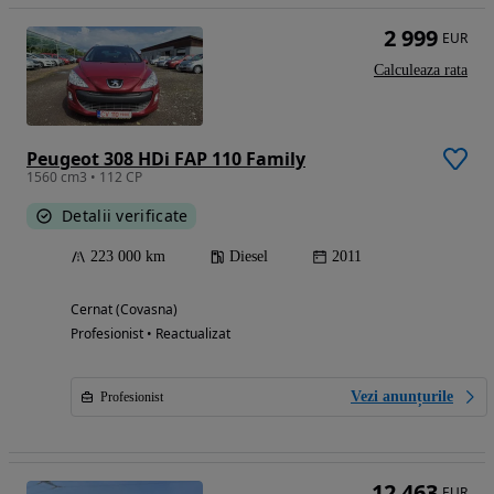
2 999
EUR
Calculeaza rata
Peugeot 308 HDi FAP 110 Family
1560 cm3 • 112 CP
Detalii verificate
223 000 km
Diesel
2011
Cernat (Covasna)
Profesionist • Reactualizat
Vezi anunțurile
Profesionist
12 463
EUR