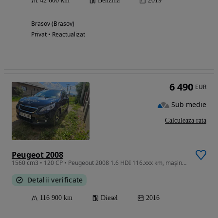
42 600 km
Benzina
2019
Brasov (Brasov)
Privat • Reactualizat
6 490
EUR
Sub medie
Calculeaza rata
Peugeot 2008
1560 cm3 • 120 CP • Peugeout 2008 1.6 HDI 116.xxx km, mașina personală, consum foarte bun
Detalii verificate
116 900 km
Diesel
2016