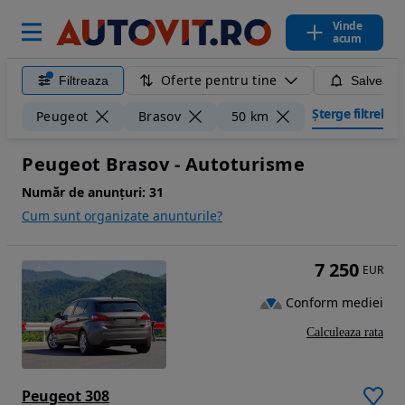
Vinde
acum
Oferte pentru tine
Filtreaza
Salveaza
Șterge filtrele
Peugeot
Brasov
50 km
Peugeot Brasov - Autoturisme
Număr de anunțuri:
31
Cum sunt organizate anunturile?
7 250
EUR
Conform mediei
Calculeaza rata
Peugeot 308