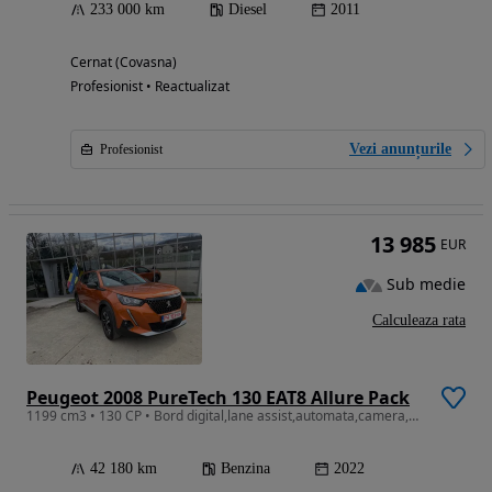
233 000 km
Diesel
2011
Cernat (Covasna)
Profesionist • Reactualizat
Vezi anunțurile
Profesionist
13 985
EUR
Sub medie
Calculeaza rata
Peugeot 2008 PureTech 130 EAT8 Allure Pack
1199 cm3 • 130 CP • Bord digital,lane assist,automata,camera,senzori,navi,faruri led,rate
42 180 km
Benzina
2022