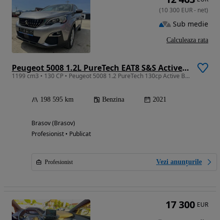
(
10 300
EUR
-
net
)
Sub medie
Calculeaza rata
Peugeot 5008 1.2L PureTech EAT8 S&S Active Pack
1199 cm3 • 130 CP • Peugeot 5008 1.2 PureTech 130cp Active Business - 7 locuri
198 595 km
Benzina
2021
Brasov (Brasov)
Profesionist • Publicat
Vezi anunțurile
Profesionist
17 300
EUR