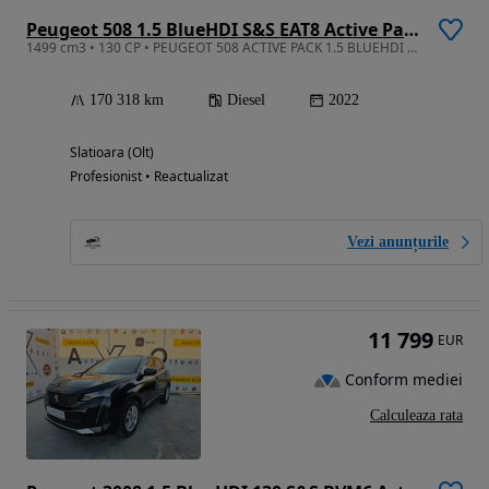
Peugeot 508 1.5 BlueHDI S&S EAT8 Active Pack
1499 cm3 • 130 CP • PEUGEOT 508 ACTIVE PACK 1.5 BLUEHDI 130 CP EAT8 | 2022 | CAMERE 360° |
170 318 km
Diesel
2022
Slatioara (Olt)
Profesionist • Reactualizat
Vezi anunțurile
11 799
EUR
Conform mediei
Calculeaza rata