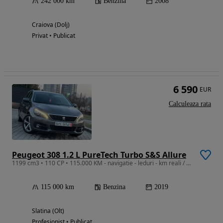
242 000 km
Benzina
2008
Craiova (Dolj)
Privat • Publicat
6 590
EUR
Calculeaza rata
Peugeot 308 1.2 L PureTech Turbo S&S Allure
1199 cm3 • 110 CP • 115.000 KM - navigatie - leduri - km reali / Camera
115 000 km
Benzina
2019
Slatina (Olt)
Profesionist • Publicat