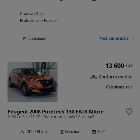
Craiova (Dolj)
Profesionist • Publicat
Vezi anunțurile
Profesionist
13 600
EUR
Conform mediei
Calculeaza rata
Peugeot 2008 PureTech 130 EAT8 Allure
1199 cm3 • 131 CP • Stare ireproșabilă ! Garanție!
201 000 km
Benzina
2021