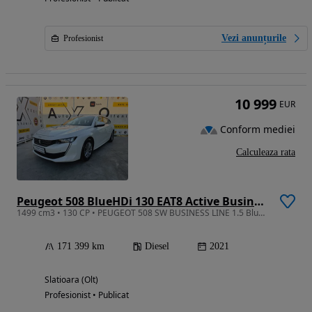
Vezi anunțurile
Profesionist
10 999
EUR
Conform mediei
Calculeaza rata
Peugeot 508 BlueHDi 130 EAT8 Active Business-Paket
1499 cm3 • 130 CP • PEUGEOT 508 SW BUSINESS LINE 1.5 BlueHDi 130 CP EAT8 | 2021 | Automata
171 399 km
Diesel
2021
Slatioara (Olt)
Profesionist • Publicat