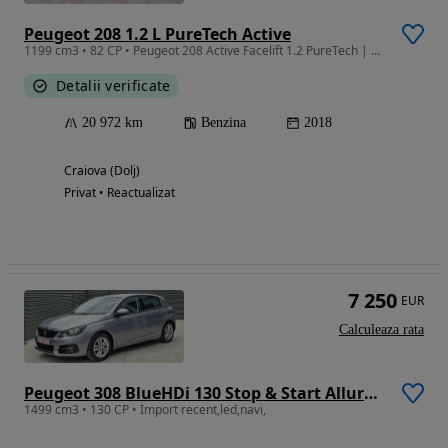
Peugeot 208 1.2 L PureTech Active
1199 cm3 • 82 CP • Peugeot 208 Active Facelift 1.2 PureTech | 2019 | 20.972 km |
Detalii verificate
20 972 km
Benzina
2018
Craiova (Dolj)
Privat • Reactualizat
7 250
EUR
Calculeaza rata
Peugeot 308 BlueHDi 130 Stop & Start Allure Business-Paket
1499 cm3 • 130 CP • Import recent,led,navi,