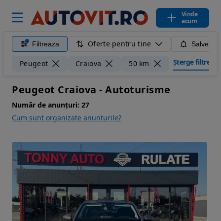
Vinde
acum
Oferte pentru tine
Filtreaza
Salveaza
Șterge filtrele
Peugeot
Craiova
50 km
Peugeot Craiova - Autoturisme
Număr de anunțuri:
27
Cum sunt organizate anunturile?