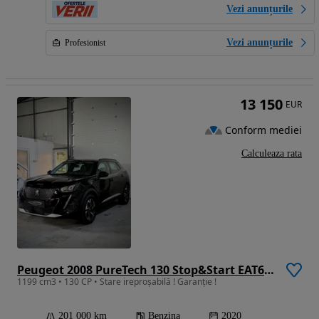
Vezi anunțurile
Vezi anunțurile
Profesionist
13 150
EUR
Conform mediei
Calculeaza rata
Peugeot 2008 PureTech 130 Stop&Start EAT6 Black Edition
1199 cm3 • 130 CP • Stare ireproșabilă ! Garanție !
201 000 km
Benzina
2020