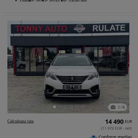
Finantare
Service
Service roti
Tractare auto
1
/
6
14 490
Calculeaza rata
EUR
(
11 976
EUR
-
net
)
Conform mediei