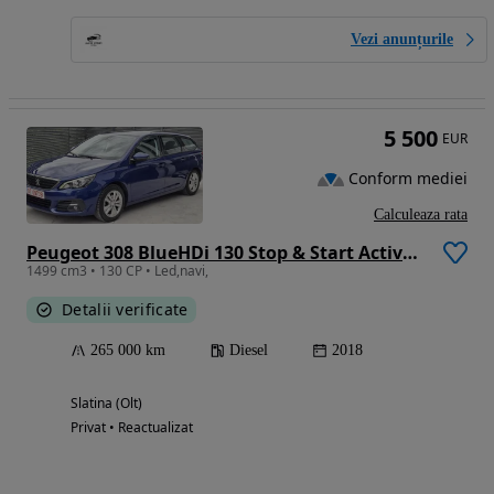
Vezi anunțurile
5 500
EUR
Conform mediei
Calculeaza rata
Peugeot 308 BlueHDi 130 Stop & Start Active Business-Paket
1499 cm3 • 130 CP • Led,navi,
Detalii verificate
265 000 km
Diesel
2018
Slatina (Olt)
Privat • Reactualizat