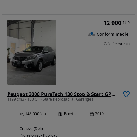
12 900
EUR
Conform mediei
Calculeaza rata
Peugeot 3008 PureTech 130 Stop & Start GPF EAT8 Active
1199 cm3 • 130 CP • Stare ireproșabilă ! Garanție !
148 000 km
Benzina
2019
Craiova (Dolj)
Profesionist • Publicat