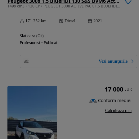
Peugeot 3008 1.5 BlueHDI 130 S&S BVM6 Active Pack
1499 cm3 • 130 CP • PEUGEOT 3008 ACTIVE PACK 1.5 BLUEHDI 130 CP S&S | 2021 |
171 252 km
Diesel
2021
Slatioara (Olt)
Profesionist • Publicat
Vezi anunțurile
17 000
EUR
Conform mediei
Calculeaza rata