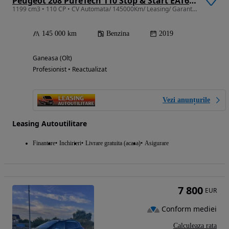
Peugeot 208 PureTech 110 Stop & Start EAT6 Allure
1199 cm3 • 110 CP • CV Automata/ 145000Km/ Leasing/ Garantie pana la 3ani fara limita Km
145 000 km
Benzina
2019
Ganeasa (Olt)
Profesionist • Reactualizat
Vezi anunțurile
Leasing Autoutilitare
Finantare
Inchirieri
Livrare gratuita (acasa)
Asigurare
7 800
EUR
Conform mediei
Calculeaza rata