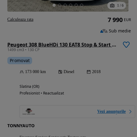
1
/
6
7 990
Calculeaza rata
EUR
Sub medie
Peugeot 308 BlueHDi 130 EAT8 Stop & Start Allure
1499 cm3 • 130 CP
Promovat
173 000 km
Diesel
2018
Slatina (Olt)
Profesionist • Reactualizat
Vezi anunțurile
TONNYAUTO