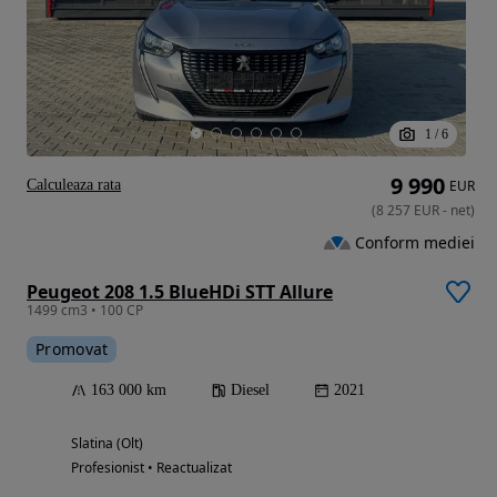
1
/
6
9 990
Calculeaza rata
EUR
(
8 257
EUR
-
net
)
Conform mediei
Peugeot 208 1.5 BlueHDi STT Allure
1499 cm3 • 100 CP
Promovat
163 000 km
Diesel
2021
Slatina (Olt)
Profesionist • Reactualizat