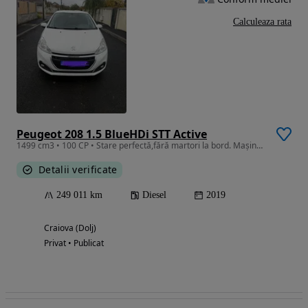
Calculeaza rata
Peugeot 208 1.5 BlueHDi STT Active
1499 cm3 • 100 CP • Stare perfectă,fără martori la bord. Mașină de oraș.
Detalii verificate
249 011 km
Diesel
2019
Craiova (Dolj)
Privat • Publicat