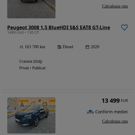
Calculeaza rata
Peugeot 3008 1.5 BlueHDI S&S EAT8 GT-Line
1499 cm3 • 130 CP
163 700 km
Diesel
2020
Craiova (Dolj)
Privat • Publicat
13 499
EUR
Conform mediei
Calculeaza rata