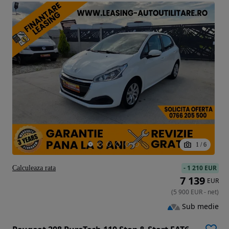
1
/
6
-
1 210 EUR
Calculeaza rata
7 139
EUR
(
5 900
EUR
-
net
)
Sub medie