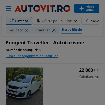
Vinde
acum
Oferte pentru tine
Filtreaza
Salveaza
Șterge filtrele
Peugeot
Traveller
Peugeot Traveller - Autoturisme
Număr de anunțuri:
6
Cum sunt organizate anunturile?
22 800
EUR
Calculeaza rata