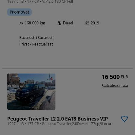
1997 cm3 • 177 CP • VIP 2.0 180 CP Full
Promovat
168 000 km
Diesel
2019
Bucuresti (Bucuresti)
Privat • Reactualizat
16 500
EUR
Calculeaza rata
Peugeot Traveller L2 2.0 EAT8 Business VIP
1997 cm3 • 177 CP • Peugeot Traveller,2.0Diesel-177cp,9Locuri