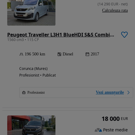
(
14 290
EUR
-
net
)
Calculeaza rata
Peugeot Traveller L3H1 BlueHDI S&S Combispace
1560 cm3 • 115 CP
196 500 km
Diesel
2017
Corunca (Mures)
Profesionist • Publicat
Vezi anunțurile
Profesionist
18 000
EUR
Peste medie