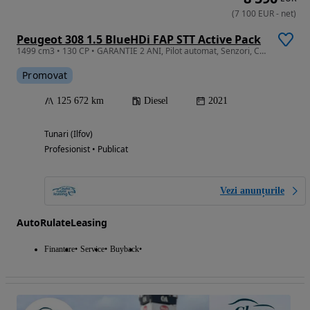
(
7 100
EUR
-
net
)
Peugeot 308 1.5 BlueHDi FAP STT Active Pack
1499 cm3 • 130 CP • GARANTIE 2 ANI, Pilot automat, Senzori, Clima
Promovat
125 672 km
Diesel
2021
Tunari (Ilfov)
Profesionist • Publicat
Vezi anunțurile
AutoRulateLeasing
Finantare
Service
Buyback