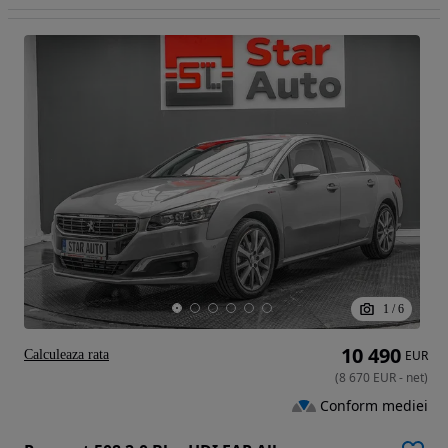
1
/
6
10 490
Calculeaza rata
EUR
(
8 670
EUR
-
net
)
Conform mediei