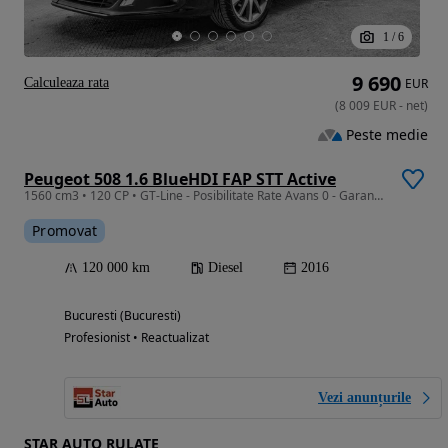
1
/
6
9 690
Calculeaza rata
EUR
(
8 009
EUR
-
net
)
Peste medie
Peugeot 508 1.6 BlueHDI FAP STT Active
1560 cm3 • 120 CP • GT-Line - Posibilitate Rate Avans 0 - Garantie 12 Luni - IMPECABILA
Promovat
120 000 km
Diesel
2016
Bucuresti (Bucuresti)
Profesionist • Reactualizat
Vezi anunțurile
STAR AUTO RULATE