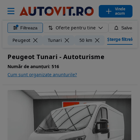
Vinde
acum
Oferte pentru tine
Filtreaza
Salveaza
Șterge filtrele
Peugeot
Tunari
50 km
Peugeot Tunari - Autoturisme
Număr de anunțuri:
516
Cum sunt organizate anunturile?