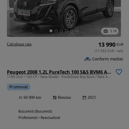
1
/
6
13 990
Calculeaza rata
EUR
(
11 562
EUR
-
net
)
Conform mediei
Peugeot 2008 1.2L PureTech 100 S&S BVM6 Allure
1199 cm3 • 100 CP • New Model - Posibilitate Buy Back / Rate Avans 0% / Garantie 36 Luni
Promovat
60 000 km
Benzina
2023
Bucuresti (Bucuresti)
Profesionist • Reactualizat