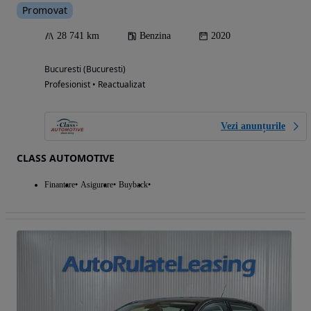
Promovat
28 741 km
Benzina
2020
Bucuresti (Bucuresti)
Profesionist • Reactualizat
Vezi anunțurile
CLASS AUTOMOTIVE
Finantare
Asigurare
Buyback