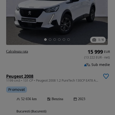
1
/
6
15 999
Calculeaza rata
EUR
(
13 222
EUR
-
net
)
Sub medie
Peugeot 2008
1199 cm3 • 131 CP • Peugeot 2008 1.2 PureTech 130CP EAT8 Active Pack 2023
Promovat
52 656 km
Benzina
2023
Bucuresti (Bucuresti)