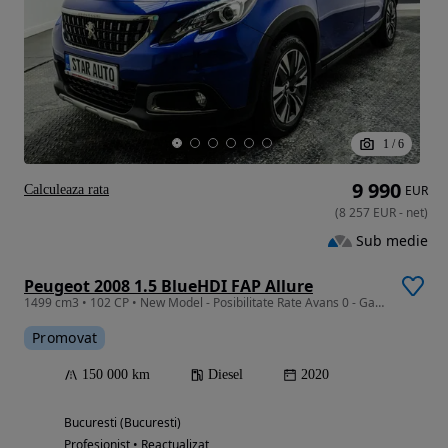
1
/
6
9 990
Calculeaza rata
EUR
(
8 257
EUR
-
net
)
Sub medie
Peugeot 2008 1.5 BlueHDI FAP Allure
1499 cm3 • 102 CP • New Model - Posibilitate Rate Avans 0 - Garantie 12 Luni - IMPECABILA
Promovat
150 000 km
Diesel
2020
Bucuresti (Bucuresti)
Profesionist • Reactualizat