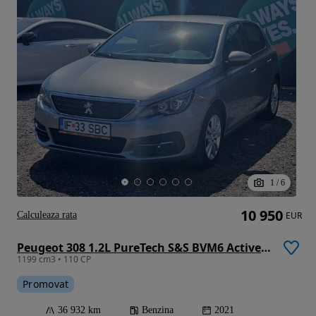
1
/
6
10 950
Calculeaza rata
EUR
Peugeot 308 1.2L PureTech S&S BVM6 Active Pack
1199 cm3 • 110 CP
Promovat
36 932 km
Benzina
2021