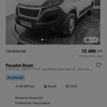
1
/
6
15 490
Calculeaza rata
EUR
(
12 802
EUR
-
net
)
Peugeot Boxer
2184 cm3 • 140 CP • L1H1 - Posibilitate Rate Avans 0 - Garantie 12 Luni - IMPECABILA
Promovat
80 000 km
Diesel
2024
Bucuresti (Bucuresti)
Profesionist • Reactualizat