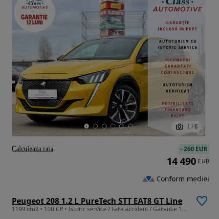
1
/
6
-
260 EUR
Calculeaza rata
14 490
EUR
Conform mediei
Peugeot 208 1.2 L PureTech STT EAT8 GT Line
1199 cm3 • 100 CP • Istoric service / Fara accident / Garantie 12-36 Luni