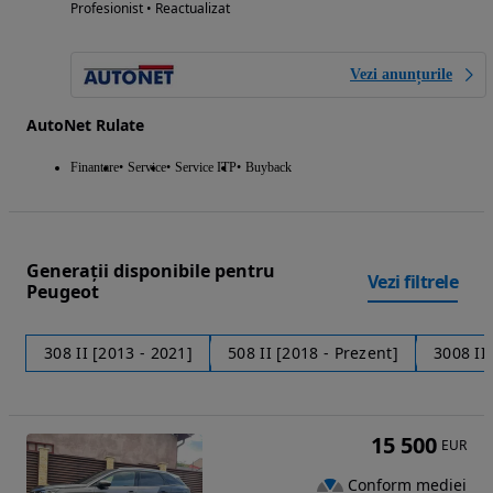
Profesionist • Reactualizat
Vezi anunțurile
AutoNet Rulate
Finantare
Service
Service ITP
Buyback
Generații disponibile pentru
Vezi filtrele
Peugeot
308 II [2013 - 2021]
508 II [2018 - Prezent]
3008 II
15 500
EUR
Conform mediei