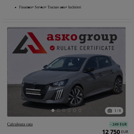
Finantare
Service
Tractare auto
Inchirieri
1
/
6
-
249 EUR
Calculeaza rata
12 750
EUR