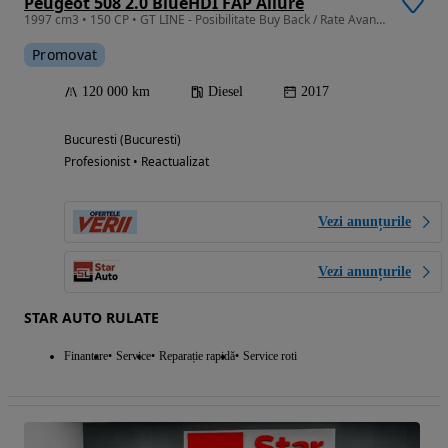
Peugeot 508 2.0 BlueHDI FAP Allure
1997 cm3 • 150 CP • GT LINE - Posibilitate Buy Back / Rate Avans 0% / Garantie 36 Luni
Promovat
120 000 km
Diesel
2017
Bucuresti (Bucuresti)
Profesionist • Reactualizat
Vezi anunțurile
Vezi anunțurile
STAR AUTO RULATE
Finantare
Service
Reparație rapidă
Service roti