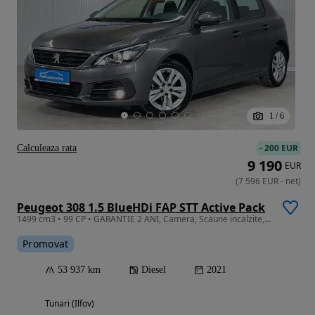
1
/
6
-
200 EUR
Calculeaza rata
9 190
EUR
(
7 596
EUR
-
net
)
Peugeot 308 1.5 BlueHDi FAP STT Active Pack
1499 cm3 • 99 CP • GARANTIE 2 ANI, Camera, Scaune incalzite, Pilot auto, Clima
Promovat
53 937 km
Diesel
2021
Tunari (Ilfov)