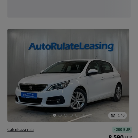
1
/
6
-
200 EUR
Calculeaza rata
8 590
EUR