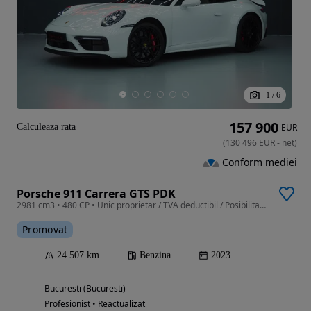
1
/
6
157 900
Calculeaza rata
EUR
(
130 496
EUR
-
net
)
Conform mediei
Porsche 911 Carrera GTS PDK
2981 cm3 • 480 CP • Unic proprietar / TVA deductibil / Posibilitate finantare
Promovat
24 507 km
Benzina
2023
Bucuresti (Bucuresti)
Profesionist • Reactualizat