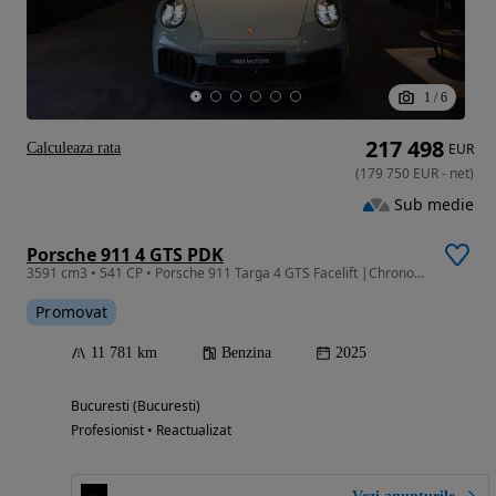
1
/
6
217 498
Calculeaza rata
EUR
(
179 750
EUR
-
net
)
Sub medie
Porsche 911 4 GTS PDK
3591 cm3 • 541 CP • Porsche 911 Targa 4 GTS Facelift |Chrono| Matrix|LIFT|NIGHT VISION|ACC
Promovat
11 781 km
Benzina
2025
Bucuresti (Bucuresti)
Profesionist • Reactualizat