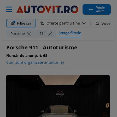
Vinde
acum
Oferte pentru tine
Filtreaza
Salveaza
Șterge filtrele
Porsche
911
Porsche 911 - Autoturisme
Număr de anunțuri:
68
Cum sunt organizate anunturile?