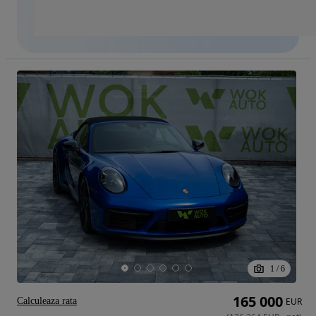
1
/
6
165 000
Calculeaza rata
EUR