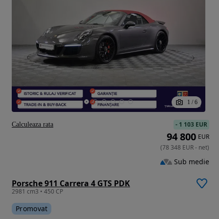
1
/
6
-
1 103 EUR
Calculeaza rata
94 800
EUR
(
78 348
EUR
-
net
)
Sub medie
Porsche 911 Carrera 4 GTS PDK
2981 cm3 • 450 CP
Promovat