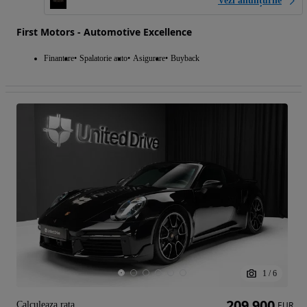
Vezi anunțurile
First Motors - Automotive Excellence
Finantare
Spalatorie auto
Asigurare
Buyback
1
/
6
209 900
Calculeaza rata
EUR