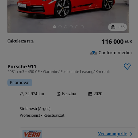
1
/
6
116 000
Calculeaza rata
EUR
Conform mediei
Porsche 911
2981 cm3 • 450 CP • Garantie/ Posibilitate Leasing/ Km reali
Promovat
32 974 km
Benzina
2020
Stefanesti (Arges)
Profesionist • Reactualizat
Vezi anunțurile