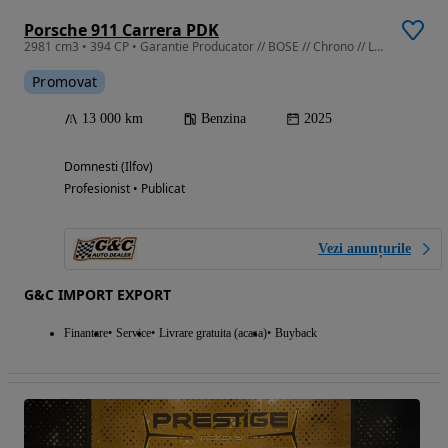
Porsche 911 Carrera PDK
2981 cm3 • 394 CP • Garantie Producator // BOSE // Chrono // Lane Keeping Assist
Promovat
13 000 km
Benzina
2025
Domnesti (Ilfov)
Profesionist • Publicat
Vezi anunțurile
G&C IMPORT EXPORT
Finantare
Service
Livrare gratuita (acasa)
Buyback