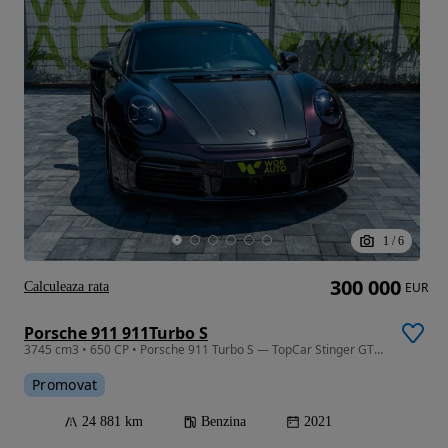
1
/
6
300 000
Calculeaza rata
EUR
Porsche 911 911Turbo S
3745 cm3 • 650 CP • Porsche 911 Turbo S — TopCar Stinger GTR | 850 CP RRahmani | Akrapovic
Promovat
24 881 km
Benzina
2021