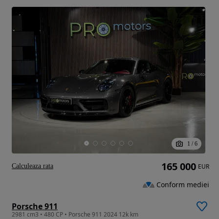
1
/
6
165 000
Calculeaza rata
EUR
Conform mediei
Porsche 911
2981 cm3 • 480 CP • Porsche 911 2024 12k km