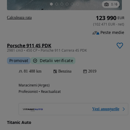
1
/
6
123 990
Calculeaza rata
EUR
(
102 471
EUR
-
net
)
Peste medie
Porsche 911 4S PDK
2981 cm3 • 450 CP • Porsche 911 Carrera 4S PDK
Promovat
Detalii verificate
81 488 km
Benzina
2019
Maracineni (Arges)
Profesionist • Reactualizat
Vezi anunțurile
Titanic Auto