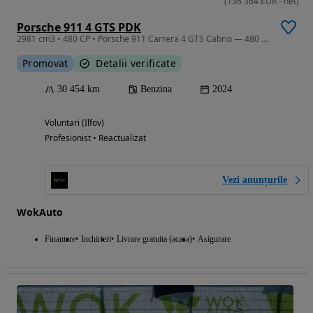
(
136 364
EUR
-
net
)
Porsche 911 4 GTS PDK
2981 cm3 • 480 CP • Porsche 911 Carrera 4 GTS Cabrio — 480 CP | Sport Chrono | Exhaust
Promovat
Detalii verificate
30 454 km
Benzina
2024
Voluntari (Ilfov)
Profesionist • Reactualizat
Vezi anunțurile
WokAuto
Finantare
Inchirieri
Livrare gratuita (acasa)
Asigurare