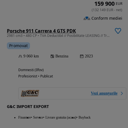
159 900
EUR
(
132 149
EUR
-
net
)
Conform mediei
Porsche 911 Carrera 4 GTS PDK
2981 cm3 • 480 CP • TVA Deductibil // Posibilitate LEASING // Trapa Electrica // BOSE
Promovat
9 060 km
Benzina
2023
Domnesti (Ilfov)
Profesionist • Publicat
Vezi anunțurile
G&C IMPORT EXPORT
Finantare
Service
Livrare gratuita (acasa)
Buyback