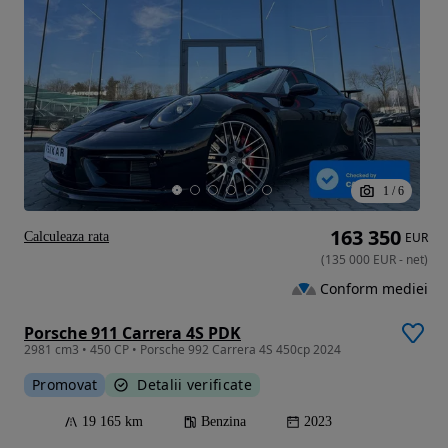
1
/
6
163 350
Calculeaza rata
EUR
(
135 000
EUR
-
net
)
Conform mediei
Porsche 911 Carrera 4S PDK
2981 cm3 • 450 CP • Porsche 992 Carrera 4S 450cp 2024
Promovat
Detalii verificate
19 165 km
Benzina
2023