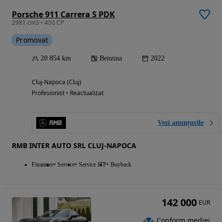
Porsche 911 Carrera S PDK
2981 cm3 • 450 CP
Promovat
20 854 km
Benzina
2022
Cluj-Napoca (Cluj)
Profesionist • Reactualizat
Vezi anunțurile
RMB INTER AUTO SRL CLUJ-NAPOCA
Finantare
Service
Service ITP
Buyback
142 000
EUR
Conform mediei