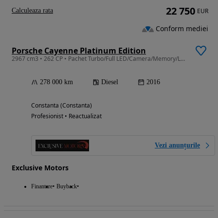
22 750
Calculeaza rata
EUR
Conform mediei
Porsche Cayenne Platinum Edition
2967 cm3 • 262 CP • Pachet Turbo/Full LED/Camera/Memory/Lane/Pano/Incalzire Volan/Carlig
278 000 km
Diesel
2016
Constanta (Constanta)
Profesionist • Reactualizat
Vezi anunțurile
Exclusive Motors
Finantare
Buyback