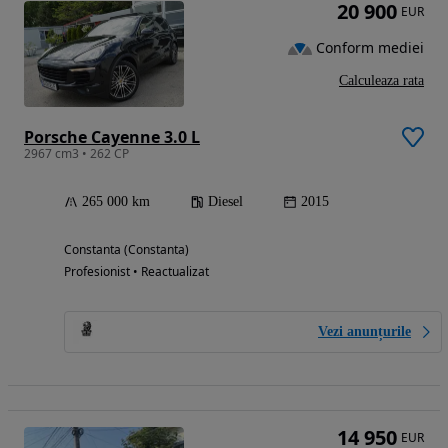
20 900
EUR
Conform mediei
Calculeaza rata
Porsche Cayenne 3.0 L
2967 cm3 • 262 CP
265 000 km
Diesel
2015
Constanta (Constanta)
Profesionist • Reactualizat
Vezi anunțurile
14 950
EUR