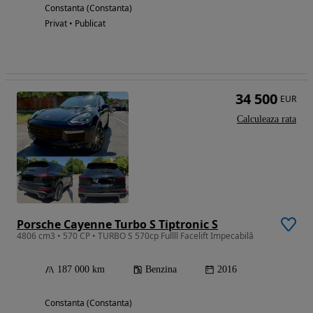
Constanta (Constanta)
Privat • Publicat
34 500
EUR
Calculeaza rata
Porsche Cayenne Turbo S Tiptronic S
4806 cm3 • 570 CP • TURBO S 570cp Fullll Facelift Impecabilă
187 000 km
Benzina
2016
Constanta (Constanta)