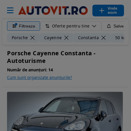
Vinde
acum
Oferte pentru tine
Filtreaza
Salveaza
Porsche
Cayenne
Constanta
50 km
Porsche Cayenne Constanta -
Autoturisme
Număr de anunțuri:
14
Cum sunt organizate anunturile?