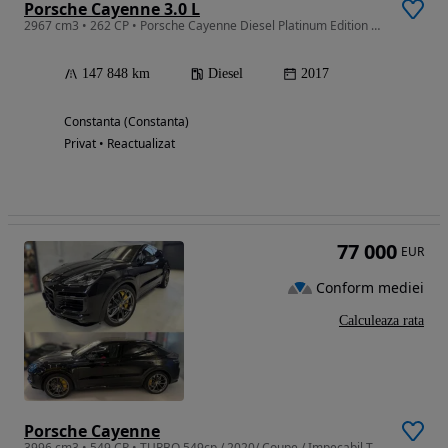
Porsche Cayenne 3.0 L
2967 cm3 • 262 CP • Porsche Cayenne Diesel Platinum Edition 2017
147 848 km
Diesel
2017
Constanta (Constanta)
Privat • Reactualizat
77 000
EUR
Conform mediei
Calculeaza rata
Porsche Cayenne
3996 cm3 • 549 CP • TURBO 549cp / 2020/ Coupe / Impecabil TVA dedectibil