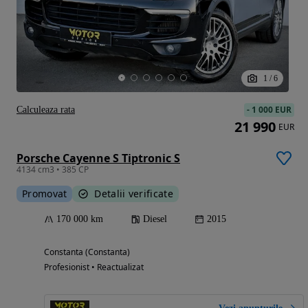
1
/
6
-
1 000 EUR
Calculeaza rata
21 990
EUR
Porsche Cayenne S Tiptronic S
4134 cm3 • 385 CP
Promovat
Detalii verificate
170 000 km
Diesel
2015
Constanta (Constanta)
Profesionist • Reactualizat