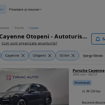
e
Finanțare și resurse
e
Finanțare
e
Instrument de evaluare a mașinii
Raport al istoricului vehiculului
ce
Blog Autovit.ro
oturisme
Porsche
Cayenne
anțare
Porsche Cayenne Otopeni - Autoturisme
lii verificate
S
Cum sunt organizate anunturile?
Cayenne
Otopeni
50 km
Șterge filtrele
Porsche Cayenne
3996 cm3 • 460 CP
Promovat
98 520 km
Bucuresti (Bucure