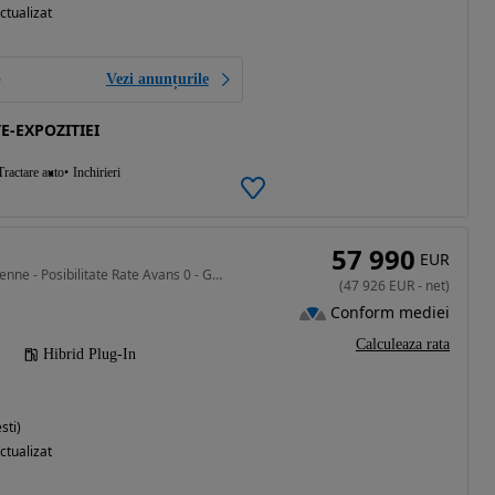
ctualizat
Vezi anunțurile
E-EXPOZITIEI
Tractare auto
Inchirieri
57 990
EUR
2999 cm3 • 340 CP • Cayenne - Posibilitate Rate Avans 0 - Garantie 12 Luni - IMPECABILA
(
47 926
EUR
-
net
)
Conform mediei
Calculeaza rata
Hibrid Plug-In
sti)
ctualizat