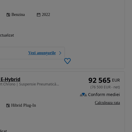
Benzina
2022
ctualizat
Vezi anunțurile
92 565
E-Hybrid
EUR
2995 cm3 • 470 CP • Sport Chrono | Suspensie Pneumatică | InnoDrive | Pa
(
76 500
EUR
-
net
)
Conform mediei
Calculeaza rata
Hibrid Plug-In
licat