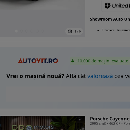
Showroom Auto Uni
Finantare
Asigurar
1
/
6
~10.000 de mașini evaluate 
Vrei o mașină nouă?
Află cât
valorează
cea v
Porsche Cayenne
2995 cm3 • 462 CP • Po