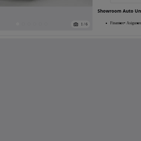
Showroom Auto Uni
Finantare
Asigurar
1
/
6