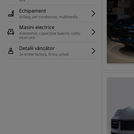
VIN 
Echipament
Airbag, aer conditionat, multimedia
Masini electrice
Autonomie, capacitate baterie, cablu 
incarcare 
Detalii vânzător
Se emite factura, firma, privat