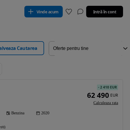
Vinde acum
Intră în cont
alveaza Cautarea
-
2 410 EUR
62 490
EUR
Calculeaza rata
Benzina
2020
sti)