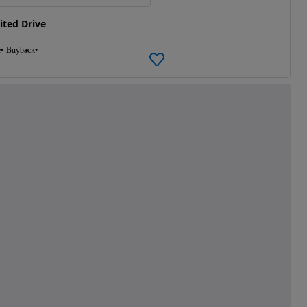
ted Drive
e
Buyback