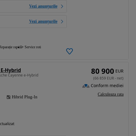
Vezi anunțurile
Vezi anunțurile
Reparație rapidă
Service roti
80 900
E-Hybrid
EUR
sche Cayenne e-Hybrid
(
66 859
EUR
-
net
)
Conform mediei
Calculeaza rata
Hibrid Plug-In
ctualizat