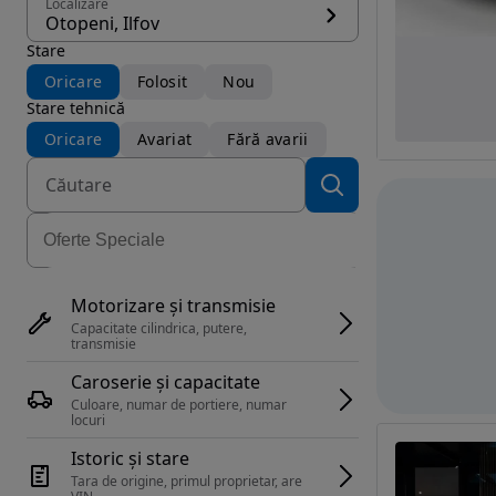
Localizare
Otopeni, Ilfov
Stare
Oricare
Folosit
Nou
Stare tehnică
Oricare
Avariat
Fără avarii
Motorizare și transmisie
Capacitate cilindrica, putere, 
transmisie
Caroserie și capacitate
Culoare, numar de portiere, numar 
locuri
Istoric și stare
Tara de origine, primul proprietar, are 