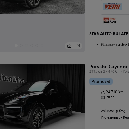
Eligibil pentru
finantare
STAR AUTO RULATE
Finantare
Service
1
/
6
Porsche Cayenne 
2995 cm3 • 470 CP • Por
Promovat
24 710 km
2022
Voluntari (Ilfov)
Profesionist • Rea