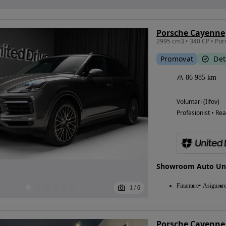
Porsche Cayenne
2995 cm3 • 340 CP • Po
Promovat
Det
86 985 km
Voluntari (Ilfov)
Profesionist • Rea
Showroom Auto Uni
Finantare
Asigurar
1
/
6
Porsche Cayenne 