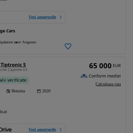
Vezi anunțurile
ge Cars
Spalatorie auto
Asigurare
65 000
Tiptronic S
EUR
rsche Cayenne E3
Conform mediei
alii verificate
Calculeaza rata
Benzina
2020
licat
Vezi anunțurile