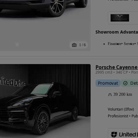
Showroom Advanta
Finantare
Service
1
/
6
Porsche Cayenne 
2995 cm3 • 340 CP • Po
Promovat
Det
39 200 km
Voluntari (Ilfov)
Profesionist • Pub