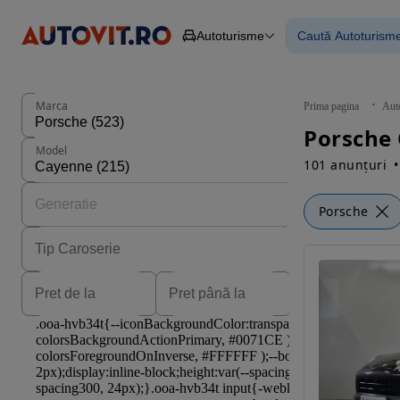
Autoturisme
Caută Autoturism
Autoturisme
Piese
Toate mașinil
Camioane
Mașinile rulat
Constructii
Mașini noi
Agro
Mașini electri
Marca
Prima pagina
Aut
Autoutilitare
Mașini cu fin
Motociclete
Mașini cu deta
Model
Remorci
101 anunțuri
Porsche