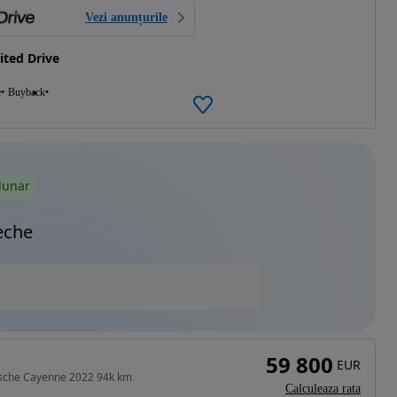
Vezi anunțurile
ted Drive
e
Buyback
lunar
eche
59 800
EUR
rsche Cayenne 2022 94k km
Calculeaza rata