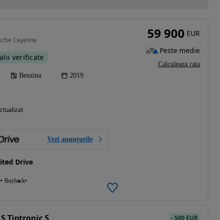
59 900
EUR
rsche Cayenne
Peste medie
alii verificate
Calculeaza rata
Benzina
2019
ctualizat
Vezi anunțurile
ted Drive
e
Buyback
S Tiptronic S
-
500 EUR