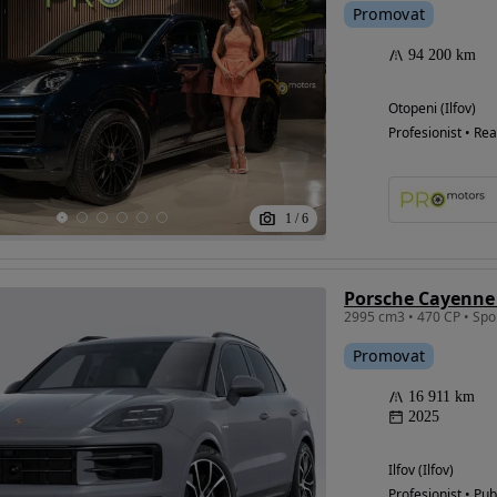
Promovat
94 200 km
Otopeni (Ilfov)
Profesionist • Rea
1
/
6
Porsche Cayenne 
Promovat
16 911 km
2025
Ilfov (Ilfov)
Profesionist • Pub