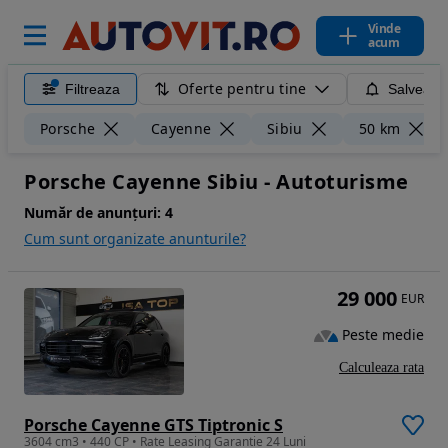
Vinde
acum
Oferte pentru tine
Filtreaza
Salveaza
Porsche
Cayenne
Sibiu
50 km
Porsche Cayenne Sibiu - Autoturisme
Număr de anunțuri:
4
Cum sunt organizate anunturile?
29 000
EUR
Peste medie
Calculeaza rata
Porsche Cayenne GTS Tiptronic S
3604 cm3 • 440 CP • Rate Leasing Garantie 24 Luni