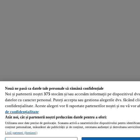
Nouă ne pasă ca datele tale personale să rămână confidențiale
Noi și partenerii noștri
375
stocăm și/sau accesăm informații pe dispozitivul dvs.
datelor cu caracter personal. Puteți accepta sau gestiona alegerile dvs. făcând cl
confidențialitate. Aceste alegeri vor fi raportate partenerilor noștri și nu vă vor 
de confidențialitate
Atât noi, cât și partenerii noștri prelucrăm datele pentru a oferi:
Utilizarea unor date precise de geolocație. Scanarea activă a caracteristicilor dispozitivului pentru identificar
conținut personalizat, măsurători ale publicității și de conținut, cercetarea audienței și dezvoltarea serviciilor
Listă parteneri (furnizori)