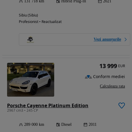
131 718 km
Hibrid Plug-In
2021
Sibiu (Sibiu)
Profesionist • Reactualizat
Vezi anunțurile
13 999
EUR
Conform mediei
Calculeaza rata
Porsche Cayenne Platinum Edition
2967 cm3 • 245 CP
289 000 km
Diesel
2011