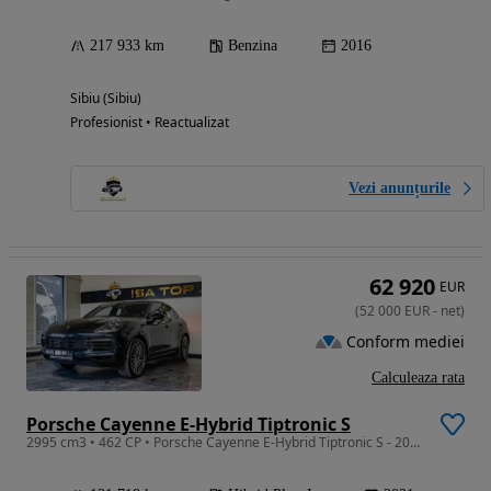
217 933 km
Benzina
2016
Sibiu (Sibiu)
Profesionist • Reactualizat
Vezi anunțurile
62 920
EUR
(
52 000
EUR
-
net
)
Conform mediei
Calculeaza rata
Porsche Cayenne E-Hybrid Tiptronic S
2995 cm3 • 462 CP • Porsche Cayenne E-Hybrid Tiptronic S - 2021 - 462CP - 131.718km