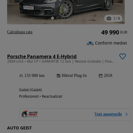
1
/
6
49 990
Calculeaza rata
EUR
Conform mediei
Porsche Panamera 4 E-Hybrid
2894 cm3 • 462 CP • GARANTIE 12 luni | Revizie Gratuita | Finantare | Rulaj Certificat
133 000 km
Hibrid Plug-In
2018
Galati (Galati)
Profesionist • Reactualizat
Vezi anunțurile
AUTO GEIST