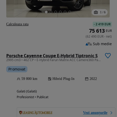
1
/
6
-
2 419 EUR
Calculeaza rata
75 613
EUR
(
62 490
EUR
-
net
)
Sub medie
Porsche Cayenne Coupe E-Hybrid Tiptronic S
2995 cm3 • 462 CP • E-Hybrid Faruri Matrix ACC Camere360 Panoramic Clima4 zone Ventilatie
Promovat
59 800 km
Hibrid Plug-In
2022
Galati (Galati)
Profesionist • Publicat
Vezi anunțurile