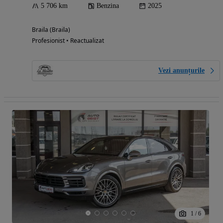
5 706 km
Benzina
2025
Braila (Braila)
Profesionist • Reactualizat
Vezi anunțurile
1
/
6