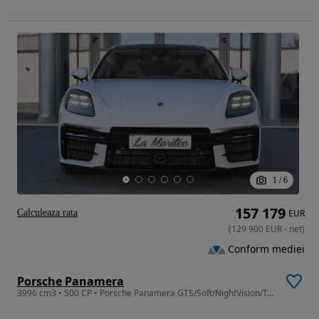
1
/
6
157 179
Calculeaza rata
EUR
(
129 900
EUR
-
net
)
Conform mediei
Porsche Panamera
3996 cm3 • 500 CP • Porsche Panamera GTS/Soft/NightVision/Trapa/HUD