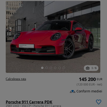
1
/
6
145 200
Calculeaza rata
EUR
(
120 000
EUR
-
net
)
Conform mediei
Porsche 911 Carrera PDK
2981 cm3 • 394 CP • Porsche 911 Carrera