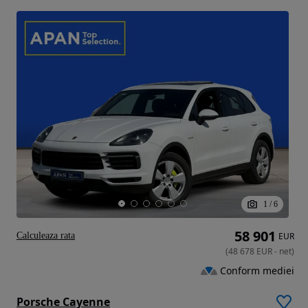
1
/
6
58 901
Calculeaza rata
EUR
(
48 678
EUR
-
net
)
Conform mediei
Porsche Cayenne