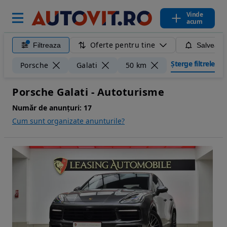
Vinde
acum
Oferte pentru tine
Filtreaza
Salveaza
Șterge filtrele
Porsche
Galati
50 km
Porsche Galati - Autoturisme
Număr de anunțuri:
17
Cum sunt organizate anunturile?