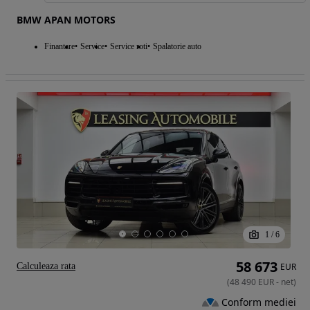
BMW APAN MOTORS
Finantare
Service
Service roti
Spalatorie auto
1
/
6
58 673
Calculeaza rata
EUR
(
48 490
EUR
-
net
)
Conform mediei