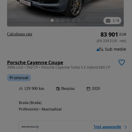
1
/
6
83 901
Calculeaza rata
EUR
(
69 339
EUR
-
net
)
Sub medie
Porsche Cayenne Coupe
3996 cm3 • 550 CP • Porsche Cayenne Turbo S E Hybrid 680 CP
Promovat
129 900 km
Benzina
2020
Braila (Braila)
Profesionist • Reactualizat
Vezi anunțurile