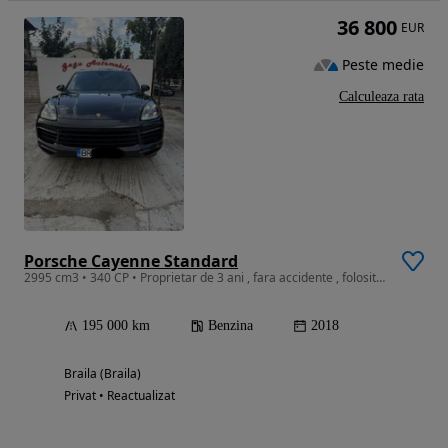
36 800
EUR
Peste medie
Calculeaza rata
Porsche Cayenne Standard
2995 cm3 • 340 CP • Proprietar de 3 ani , fara accidente , folosita ca masina de week end
195 000 km
Benzina
2018
Braila (Braila)
Privat • Reactualizat