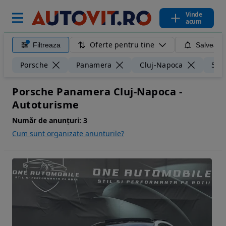
Vinde
acum
Oferte pentru tine
Filtreaza
Salveaza
Porsche
Panamera
Cluj-Napoca
50 
Porsche Panamera Cluj-Napoca -
Autoturisme
Număr de anunțuri:
3
Cum sunt organizate anunturile?