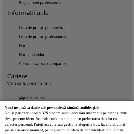
Regulament profesionisti
Informatii utile
Lista de preturi persone fizice
Lista de preturi profesionisti
Harta site
Harta judetelor
Contract vanzare cumparare
Cariere
Vino sa lucrezi cu noi!
Cauți un job?
Nouă ne pasă ca datele tale personale să rămână confidențiale
Noi și partenerii noștri
375
stocăm și/sau accesăm informații pe dispozitivul
dvs., precum identificatorii cookie unici pentru prelucrarea datelor cu
caracter personal. Puteți accepta sau gestiona alegerile dvs. făcând clic mai
jos sau în orice moment, pe pagina cu politica de confidențialitate. Aceste