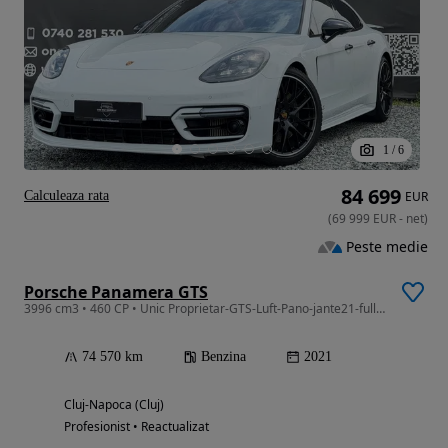
1
/
6
84 699
Calculeaza rata
EUR
(
69 999
EUR
-
net
)
Peste medie
Porsche Panamera GTS
3996 cm3 • 460 CP • Unic Proprietar-GTS-Luft-Pano-jante21-full piele rosie
74 570 km
Benzina
2021
Cluj-Napoca (Cluj)
Profesionist • Reactualizat