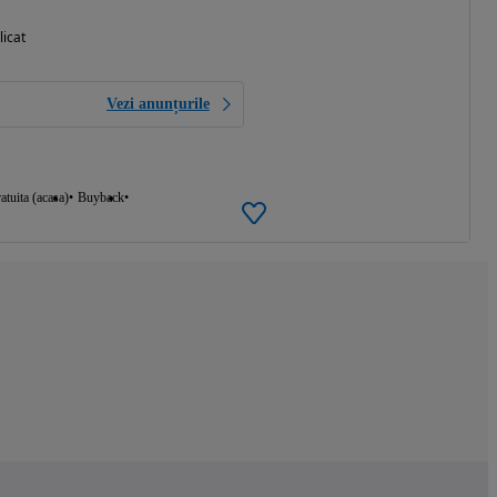
licat
Vezi anunțurile
atuita (acasa)
Buyback