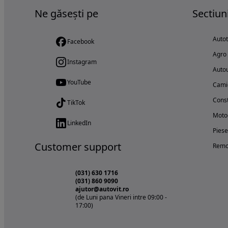
Ne găsești pe
Sectiun
Auto
Facebook
Agro
Instagram
Autou
YouTube
Cami
Const
TikTok
Motoc
LinkedIn
Piese
Customer support
Remo
(031) 630 1716
(031) 860 9090
ajutor@autovit.ro
(de Luni pana Vineri intre 09:00 -
17:00)