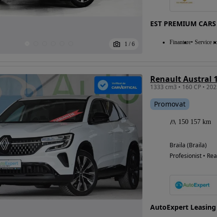
EST PREMIUM CARS
Eligibil pentru
Finantare
Service ro
1
/
6
finantare
Promovat
150 157 km
Braila (Braila)
Profesionist • Rea
AutoExpert Leasing