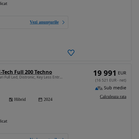
licat
Vezi anunțurile
19 991
-Tech Full 200 Techno
EUR
1199 cm3 • 200 CP • Faruri Full Led, Distronic, Key Less Entry Go,Lane Assist,Suspensie
(
16 521
EUR
-
net
)
Sub medie
Calculeaza rata
Hibrid
2024
licat