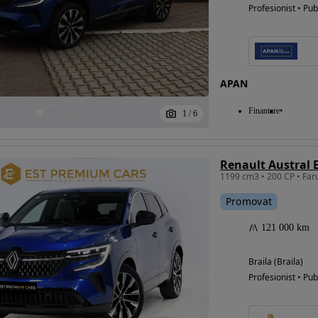
Profesionist • Pub
APAN
Finantare
1
/
6
Renault Austral E
Promovat
121 000 km
Braila (Braila)
Profesionist • Pub