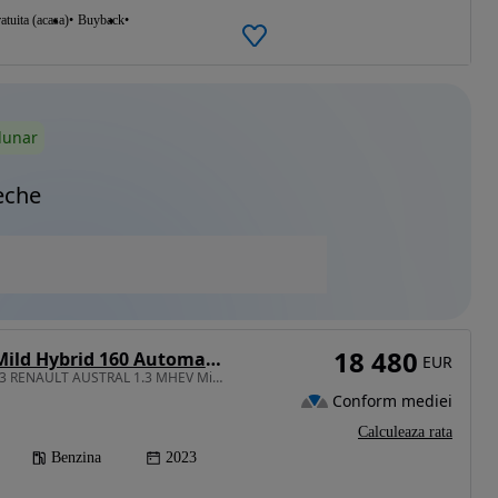
atuita (acasa)
Buyback
lunar
eche
18 480
Renault Austral Mild Hybrid 160 Automatik Techno
EUR
1332 cm3 • 158 CP • 2023 RENAULT AUSTRAL 1.3 MHEV Mild Hybrid 160/Rate Fixe/Garantie/
Conform mediei
Calculeaza rata
Benzina
2023