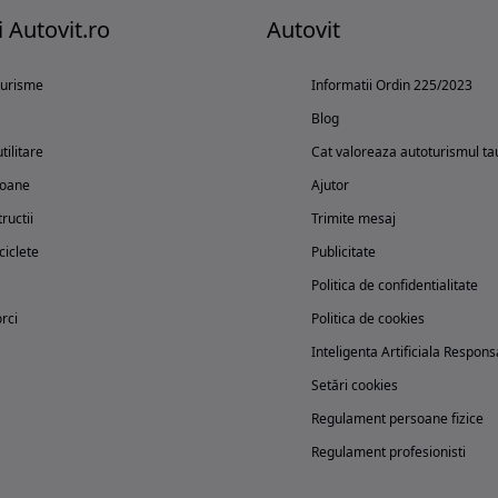
i Autovit.ro
Autovit
turisme
Informatii Ordin 225/2023
Blog
tilitare
Cat valoreaza autoturismul ta
oane
Ajutor
ructii
Trimite mesaj
iclete
Publicitate
Politica de confidentialitate
rci
Politica de cookies
Inteligenta Artificiala Respons
Setări cookies
Regulament persoane fizice
Regulament profesionisti