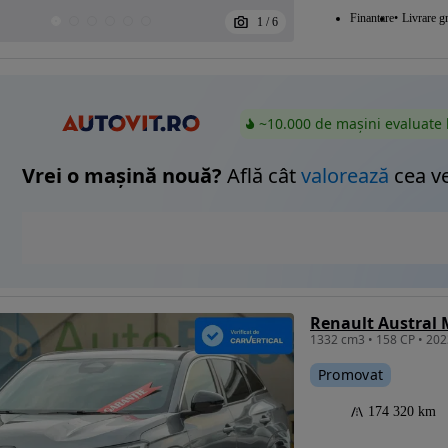
Finantare
Livrare gr
1
/
6
~10.000 de mașini evaluate 
Vrei o mașină nouă?
Află cât
valorează
cea v
Promovat
174 320 km