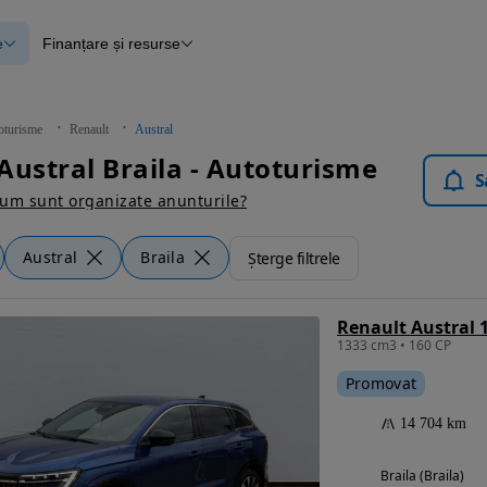
e
Finanțare și resurse
e
Finanțare
e
Instrument de evaluare a mașinii
Raport al istoricului vehiculului
ce
Blog Autovit.ro
oturisme
Renault
Austral
anțare
Austral Braila - Autoturisme
lii verificate
S
um sunt organizate anunturile?
Austral
Braila
Șterge filtrele
Renault Austral
1333 cm3 • 160 CP
Promovat
14 704 km
Braila (Braila)