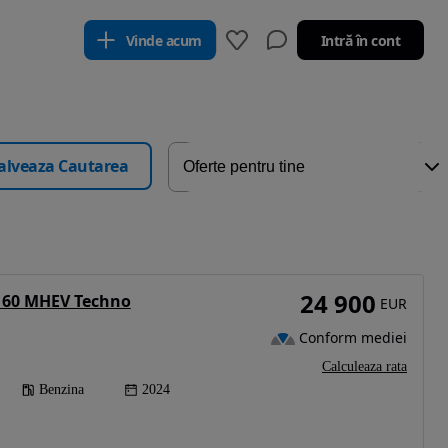
Vinde acum
Intră în cont
alveaza Cautarea
24 900
 160 MHEV Techno
EUR
Conform mediei
Calculeaza rata
Benzina
2024