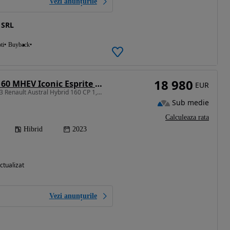
Vezi anunțurile
 SRL
ti
Buyback
18 980
Renault Austral 160 MHEV Iconic Esprite Alpine
EUR
1333 cm3 • 160 CP • 2023 Renault Austral Hybrid 160 CP 1,332 Esprit Alpine/TVA DEDUCTIBIL
Sub medie
Calculeaza rata
Hibrid
2023
ctualizat
Vezi anunțurile