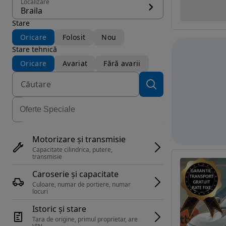
Localizare
Braila
Stare
Oricare
Folosit
Nou
Stare tehnică
Oricare
Avariat
Fără avarii
Motorizare și transmisie
Capacitate cilindrica, putere, 
transmisie
Caroserie și capacitate
Culoare, numar de portiere, numar 
locuri
Istoric și stare
Tara de origine, primul proprietar, are 