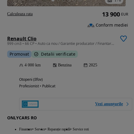
1
/
6
13 900
Calculeaza rata
EUR
Conform mediei
Renault Clio
999 cm3 • 66 CP • Auto ca nou / Garantie producator / Finantare TBI bank
Promovat
Detalii verificate
4 000 km
Benzina
2025
Otopeni (Ilfov)
Profesionist • Publicat
Vezi anunțurile
ONLYCARS RO
Finantare
Service
Reparație rapidă
Service roti