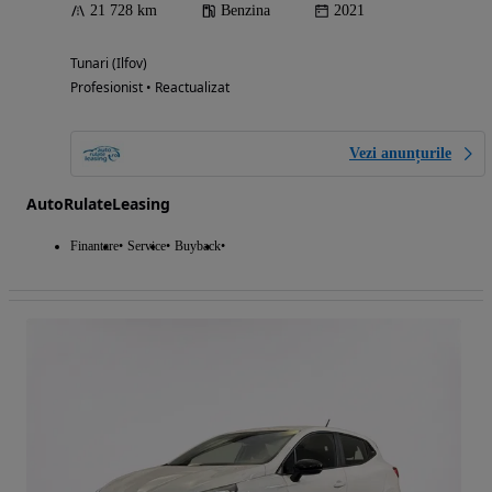
21 728 km
Benzina
2021
Tunari (Ilfov)
Profesionist • Reactualizat
Vezi anunțurile
AutoRulateLeasing
Finantare
Service
Buyback