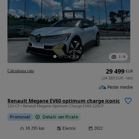
1
/
6
29 499
Calculeaza rata
EUR
(
24 380
EUR
-
net
)
Peste medie
Renault Megane EV60 optimum charge iconic
220 CP • Renault Megane Optimum Charge EV60 220CP
Promovat
Detalii verificate
18 295 km
Electric
2022