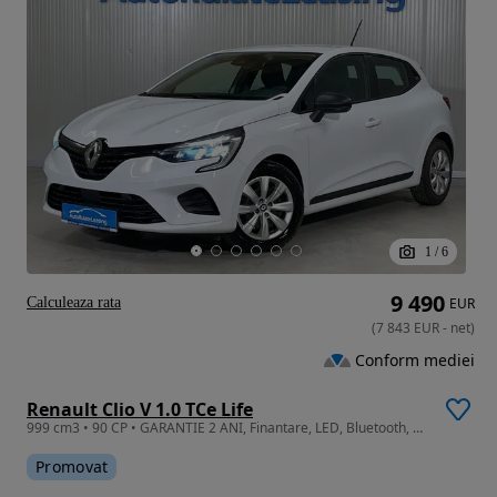
1
/
6
9 490
Calculeaza rata
EUR
(
7 843
EUR
-
net
)
Conform mediei
Renault Clio V 1.0 TCe Life
999 cm3 • 90 CP • GARANTIE 2 ANI, Finantare, LED, Bluetooth, Pilot auto, AC
Promovat