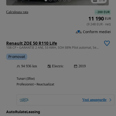
1
/
6
-
200 EUR
Calculeaza rata
11 190
EUR
(
9 248
EUR
-
net
)
Conform mediei
Renault ZOE 50 R110 Life
108 CP • GARANTIE 2 ANI, 53 KWH, SOH 88% Pilot automat, Senzori parcare, App
Promovat
94 936 km
Electric
2019
Tunari (Ilfov)
Profesionist • Reactualizat
Vezi anunțurile
AutoRulateLeasing