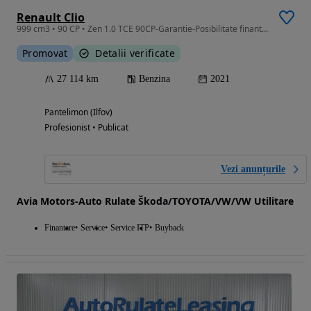
Renault Clio
999 cm3 • 90 CP • Zen 1.0 TCE 90CP-Garantie-Posibilitate finantare
Promovat
Detalii verificate
27 114 km
Benzina
2021
Pantelimon (Ilfov)
Profesionist • Publicat
Vezi anunțurile
Avia Motors-Auto Rulate Škoda/TOYOTA/VW/VW Utilitare
Finantare
Service
Service ITP
Buyback