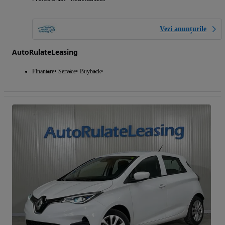
Vezi anunțurile
AutoRulateLeasing
Finantare
Service
Buyback