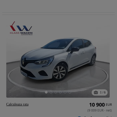
1
/
6
10 900
Calculeaza rata
EUR
(
9 009
EUR
-
net
)