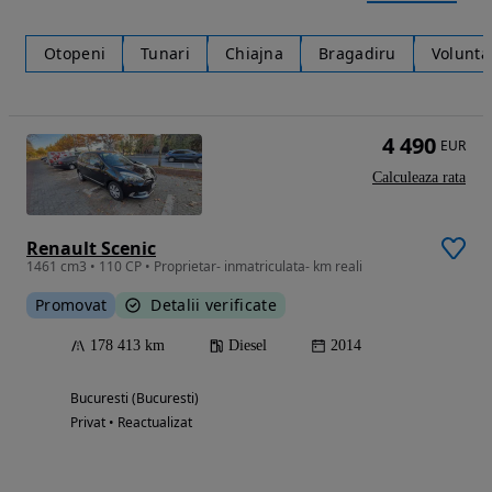
Otopeni
Tunari
Chiajna
Bragadiru
Volunta
4 490
EUR
Calculeaza rata
Renault Scenic
1461 cm3 • 110 CP • Proprietar- inmatriculata- km reali
Promovat
Detalii verificate
178 413 km
Diesel
2014
Bucuresti (Bucuresti)
Privat • Reactualizat