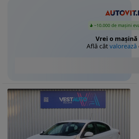
~10.000 de mașini ev
Vrei o mașină
Află cât
valorează