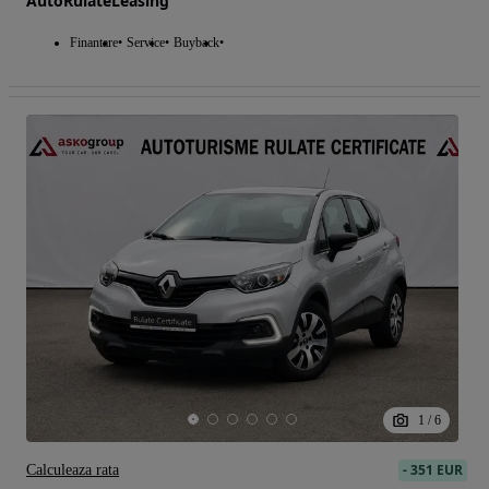
AutoRulateLeasing
Finantare
Service
Buyback
1
/
6
-
351 EUR
Calculeaza rata