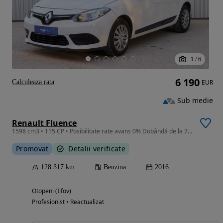
1
/
6
6 190
Calculeaza rata
EUR
Sub medie
Renault Fluence
1598 cm3 • 115 CP • Posibilitate rate avans 0% Dobândă de la 7.9% prin TBI BANK
Promovat
Detalii verificate
128 317 km
Benzina
2016
Otopeni (Ilfov)
Profesionist • Reactualizat