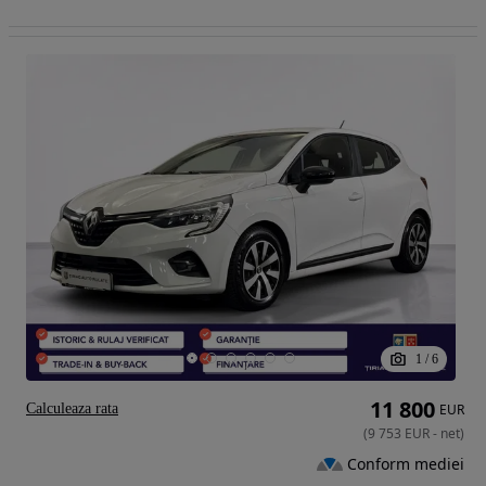
1
/
6
11 800
Calculeaza rata
EUR
(
9 753
EUR
-
net
)
Conform mediei