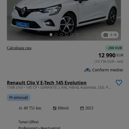
1
/
6
-
200 EUR
Calculeaza rata
12 990
EUR
(
10 736
EUR
-
net
)
Conform mediei
Renault Clio V E-Tech 145 Evolution
1598 cm3 • 145 CP • GARANTIE 2 ANI, Hibrid, Automata, LED, Pilot auto, Scaune incalzite
Promovat
49 751 km
Hibrid
2023
Tunari (Ilfov)
Profesionist • Reactualizat