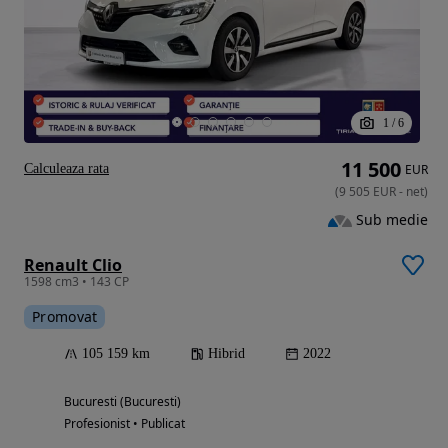
1
/
6
11 500
Calculeaza rata
EUR
(
9 505
EUR
-
net
)
Sub medie
Renault Clio
1598 cm3 • 143 CP
Promovat
105 159 km
Hibrid
2022
Bucuresti (Bucuresti)
Profesionist • Publicat