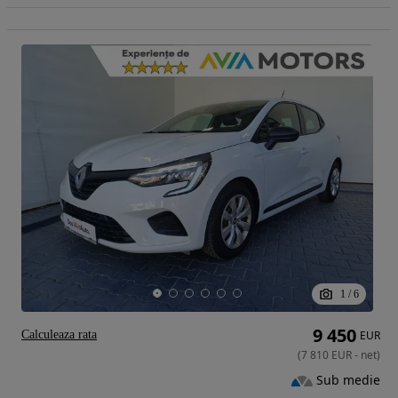
1
/
6
9 450
Calculeaza rata
EUR
(
7 810
EUR
-
net
)
Sub medie