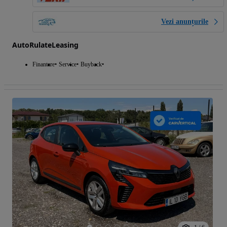
Vezi anunțurile
AutoRulateLeasing
Finantare
Service
Buyback