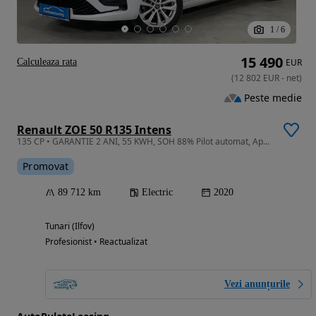
1
/
6
15 490
Calculeaza rata
EUR
(
12 802
EUR
-
net
)
Peste medie
Renault ZOE 50 R135 Intens
135 CP • GARANTIE 2 ANI, 55 KWH, SOH 88% Pilot automat, Apple Carplay
Promovat
89 712 km
Electric
2020
Tunari (Ilfov)
Profesionist • Reactualizat
Vezi anunțurile