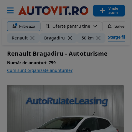
Vinde
acum
Oferte pentru tine
Filtreaza
Salveaza
Șterge filtrel
Renault
Bragadiru
50 km
Renault Bragadiru - Autoturisme
Număr de anunțuri:
759
Cum sunt organizate anunturile?