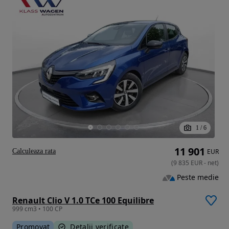
1
/
6
11 901
Calculeaza rata
EUR
(
9 835
EUR
-
net
)
Peste medie
Renault Clio V 1.0 TCe 100 Equilibre
999 cm3 • 100 CP
Promovat
Detalii verificate