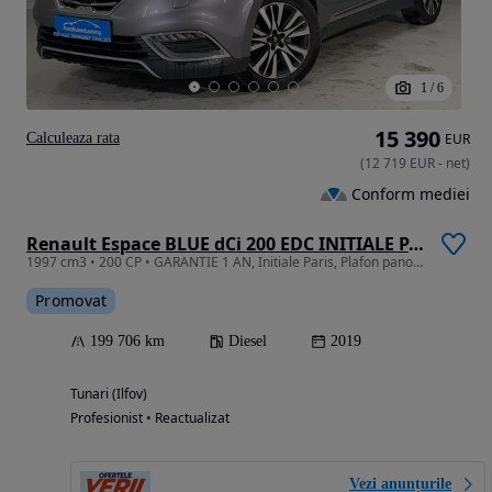
1
/
6
15 390
Calculeaza rata
EUR
(
12 719
EUR
-
net
)
Conform mediei
Renault Espace BLUE dCi 200 EDC INITIALE PARIS
1997 cm3 • 200 CP • GARANTIE 1 AN, Initiale Paris, Plafon panoramic, Piele, Bose, HUD
Promovat
199 706 km
Diesel
2019
Tunari (Ilfov)
Profesionist • Reactualizat
Vezi anunțurile