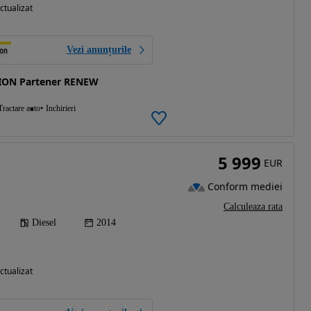
ctualizat
Vezi anunțurile
ION Partener RENEW
Tractare auto
Inchirieri
5 999
EUR
Conform mediei
Calculeaza rata
Diesel
2014
ctualizat