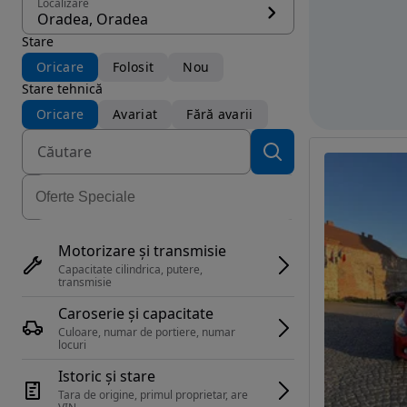
Localizare
Oradea, Oradea
Stare
Oricare
Folosit
Nou
Stare tehnică
Oricare
Avariat
Fără avarii
Motorizare și transmisie
Capacitate cilindrica, putere, 
transmisie
Caroserie și capacitate
Culoare, numar de portiere, numar 
locuri
Istoric și stare
Tara de origine, primul proprietar, are 