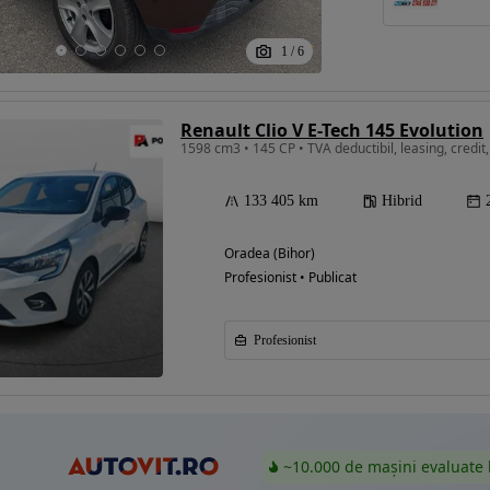
1
/
6
Eligibil pentru
finantare
Renault Clio V E-Tech 145 Evolution
1598 cm3 • 145 CP • TVA deductibil, leasing, credit,
133 405 km
Hibrid
Oradea (Bihor)
Profesionist • Publicat
Profesionist
~10.000 de mașini evaluate 