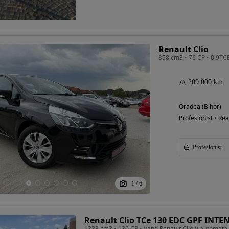
Renault Clio
209 000 km
Oradea (Bihor)
Profesionist • Rea
Profesionist
1
/
6
Renault Clio TCe 130 EDC GPF INTE
1333 cm3 • 130 CP • Vand Renault Clio V automata