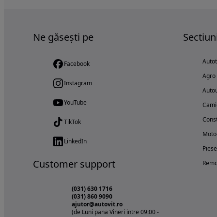
Ne găsești pe
Sectiun
Auto
Facebook
Agro
Instagram
Autou
YouTube
Cami
Const
TikTok
Motoc
LinkedIn
Piese
Customer support
Remo
(031) 630 1716
(031) 860 9090
ajutor@autovit.ro
(de Luni pana Vineri intre 09:00 -