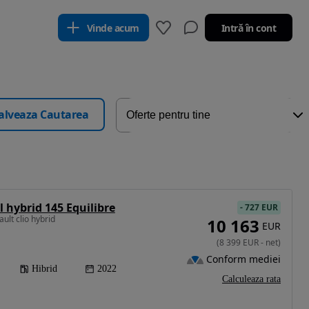
Vinde acum
Intră în cont
alveaza Cautarea
l hybrid 145 Equilibre
-
727 EUR
ult clio hybrid
10 163
EUR
(
8 399
EUR
-
net
)
Conform mediei
Hibrid
2022
Calculeaza rata