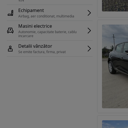
VIN 
Echipament
Airbag, aer conditionat, multimedia
Masini electrice
Autonomie, capacitate baterie, cablu 
incarcare 
Detalii vânzător
Se emite factura, firma, privat