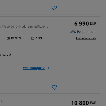
6 990
EUR
898 cm3 • 76 CP • 0.9TCE(77cp)*2019*Model Limited*Led*Aer conditonat*Pilot*
Peste medie
Benzina
2019
Calculeaza rata
ctualizat
Vezi anunțurile
10 800
NS
EUR