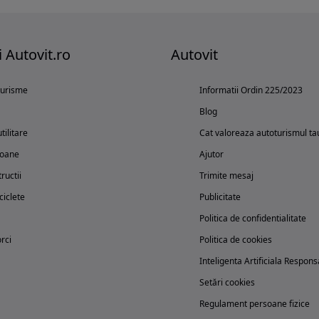
i Autovit.ro
Autovit
turisme
Informatii Ordin 225/2023
Blog
tilitare
Cat valoreaza autoturismul ta
oane
Ajutor
ructii
Trimite mesaj
iclete
Publicitate
Politica de confidentialitate
rci
Politica de cookies
Inteligenta Artificiala Respons
Setări cookies
Regulament persoane fizice