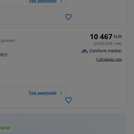
Vezi anunțurile
10 467
EUR
 garanție.
(
8 650
EUR
-
net
)
Conform mediei
2023
Calculeaza rata
Vezi anunțurile
lunar