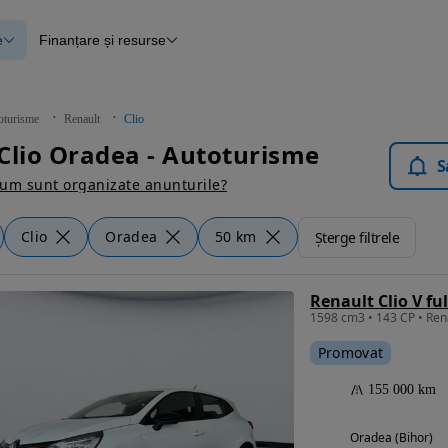
e
Finanțare și resurse
e
Finanțare
e
Instrument de evaluare a mașinii
Raport al istoricului vehiculului
ce
Blog Autovit.ro
oturisme
Renault
Clio
anțare
Clio Oradea - Autoturisme
lii verificate
S
um sunt organizate anunturile?
Clio
Oradea
50 km
Șterge filtrele
Renault Clio V ful
1598 cm3 • 143 CP • Rena
Promovat
155 000 km
Oradea (Bihor)