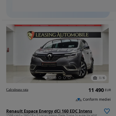
1
/
6
11 490
Calculeaza rata
EUR
Conform mediei
Renault Espace Energy dCi 160 EDC Intens
1598 cm3 • 160 CP • 7 Locuri Intens Piele Trapa Scaune Incalzite ACC Lumini Ambie Garantie