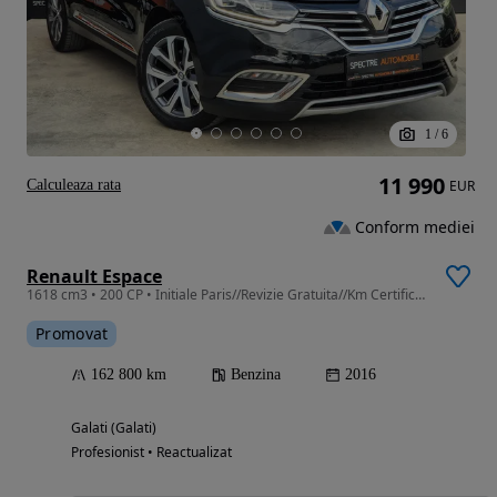
1
/
6
11 990
Calculeaza rata
EUR
Conform mediei
Renault Espace
1618 cm3 • 200 CP • Initiale Paris//Revizie Gratuita//Km Certificati//Garantie
Promovat
162 800 km
Benzina
2016
Galati (Galati)
Profesionist • Reactualizat