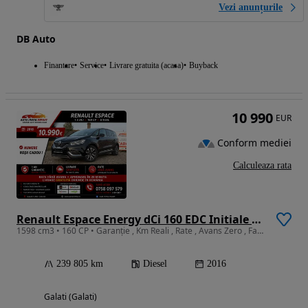
Vezi anunțurile
DB Auto
Finantare
Service
Livrare gratuita (acasa)
Buyback
10 990
EUR
Conform mediei
Calculeaza rata
Renault Espace Energy dCi 160 EDC Initiale Paris
1598 cm3 • 160 CP • Garanție , Km Reali , Rate , Avans Zero , Factura.
239 805 km
Diesel
2016
Galati (Galati)