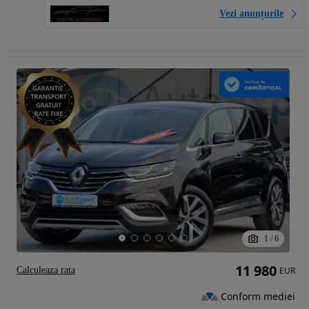
Vezi anunțurile
1
/
6
11 980
Calculeaza rata
EUR
Conform mediei