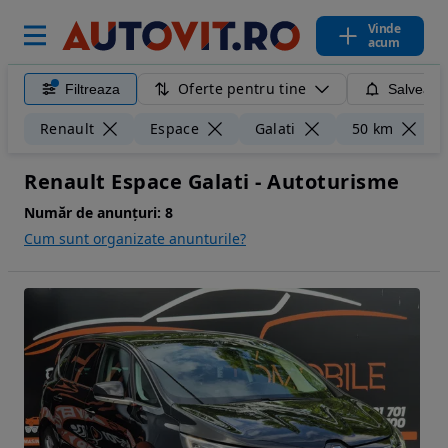
Vinde
acum
Oferte pentru tine
Filtreaza
Salveaza
Ș
Renault
Espace
Galati
50 km
Renault Espace Galati - Autoturisme
Număr de anunțuri:
8
Cum sunt organizate anunturile?