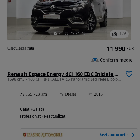
1
/
6
11 990
Calculeaza rata
EUR
Conform mediei
Renault Espace Energy dCi 160 EDC Initiale Paris
1598 cm3 • 160 CP • INITIALE PARIS Panoramic Led Piele Bicolor Scaune Incalzite Masaj
165 723 km
Diesel
2015
Galati (Galati)
Profesionist • Reactualizat
Vezi anunțurile