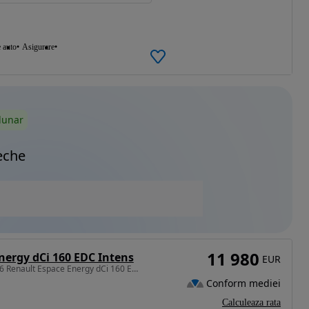
e auto
Asigurare
lunar
eche
11 980
nergy dCi 160 EDC Intens
EUR
1598 cm3 • 160 CP • 2016 Renault Espace Energy dCi 160 EDC Intens / RATE FIXE /
Conform mediei
Calculeaza rata