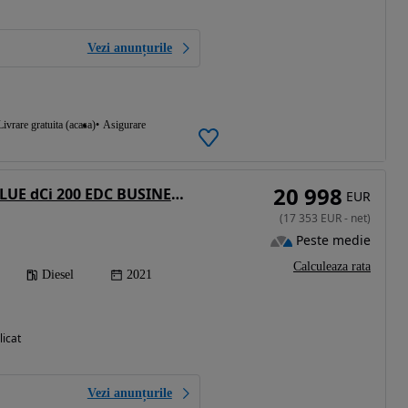
Vezi anunțurile
Livrare gratuita (acasa)
Asigurare
20 998
Renault Espace BLUE dCi 200 EDC BUSINESS EDITION
EUR
(
17 353
EUR
-
net
)
Peste medie
Calculeaza rata
Diesel
2021
licat
Vezi anunțurile