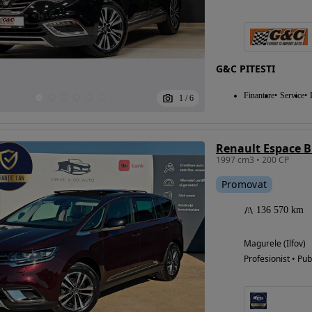
Eligibil pentru
G&C PITESTI
finantare
Finantare
Service
1
/
6
1997 cm3 • 200 CP
Promovat
136 570 km
Magurele (Ilfov)
Profesionist • Pub