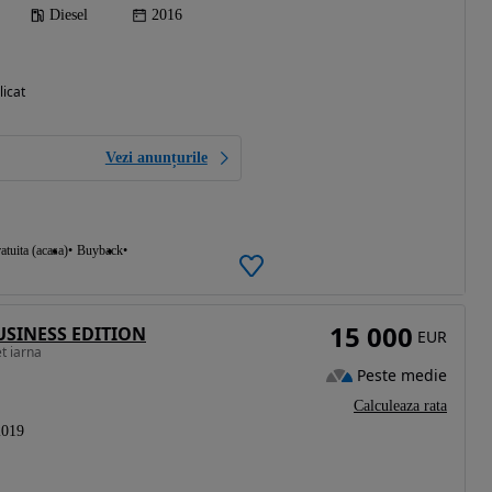
Diesel
2016
licat
Vezi anunțurile
atuita (acasa)
Buyback
15 000
BUSINESS EDITION
EUR
t iarna
Peste medie
Calculeaza rata
2019