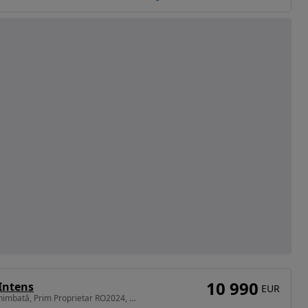
10 990
Intens
EUR
1598 cm3 • 160 CP • Istoric Complet, Distribuție schimbată, Prim Proprietar RO2024, Belgia