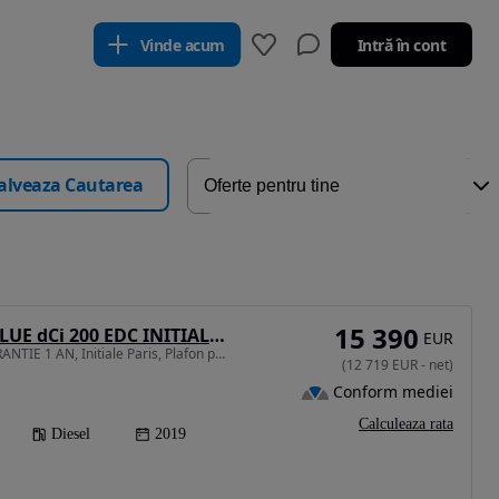
Vinde acum
Intră în cont
alveaza Cautarea
15 390
Renault Espace BLUE dCi 200 EDC INITIALE PARIS
EUR
1997 cm3 • 200 CP • GARANTIE 1 AN, Initiale Paris, Plafon panoramic, Piele, Bose, HUD
(
12 719
EUR
-
net
)
Conform mediei
Calculeaza rata
Diesel
2019