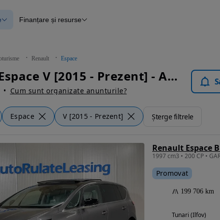
e
Finanțare și resurse
e
Finanțare
e
Instrument de evaluare a mașinii
Raport al istoricului vehiculului
ce
Blog Autovit.ro
oturisme
Renault
Espace
anțare
Renault Espace V [2015 - Prezent] - Autoturisme
lii verificate
S
Cum sunt organizate anunturile?
Espace
V [2015 - Prezent]
Șterge filtrele
Promovat
199 706 km
Tunari (Ilfov)