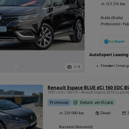
113 216 km
Braila (Braila)
Profesionist • Pub
AutoExpert Leasing
Finantare
Livrare gr
1
/
6
Renault Espace BLUE dCi 160 EDC 
1997 cm3 • 160 CP • Renault Espace 2019 cu pache
Promovat
Detalii verificate
210 000 km
Diesel
Bucuresti (Bucuresti)