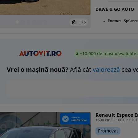
DRIVE & GO AUTO
Finantare
Spalatori
1
/
6
~10.000 de mașini evaluate 
Vrei o mașină nouă?
Află cât
valorează
cea v
Renault Espace E
Promovat