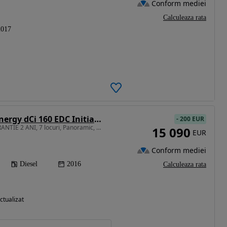
Conform mediei
Calculeaza rata
2017
Renault Espace Energy dCi 160 EDC Initiale Paris
-
200 EUR
1598 cm3 • 160 CP • GARANTIE 2 ANI, 7 locuri, Panoramic, BOSE, HUD, Pilot adaptiv
15 090
EUR
Conform mediei
Diesel
2016
Calculeaza rata
ctualizat