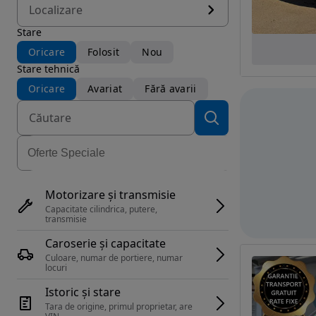
Localizare
Stare
Oricare
Folosit
Nou
Stare tehnică
Oricare
Avariat
Fără avarii
Motorizare și transmisie
Capacitate cilindrica, putere, 
transmisie
Caroserie și capacitate
Culoare, numar de portiere, numar 
locuri
Istoric și stare
Tara de origine, primul proprietar, are 