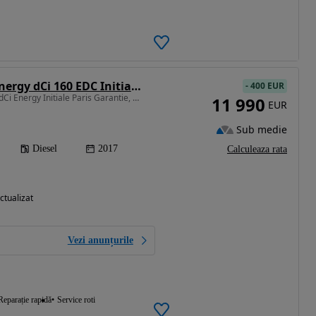
Renault Espace Energy dCi 160 EDC Initiale Paris
-
400 EUR
1598 cm3 • 160 CP • 1.6 dCi Energy Initiale Paris Garantie, Rate
11 990
EUR
Sub medie
Diesel
2017
Calculeaza rata
ctualizat
Vezi anunțurile
Reparație rapidă
Service roti