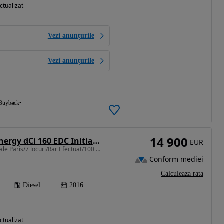
ctualizat
Vezi anunțurile
Vezi anunțurile
Buyback
14 900
Renault Espace Energy dCi 160 EDC Initiale Paris
EUR
1598 cm3 • 160 CP • Initiale Paris/7 locuri/Rar Efectuat/100 000 km/4Control
Conform mediei
Calculeaza rata
Diesel
2016
ctualizat