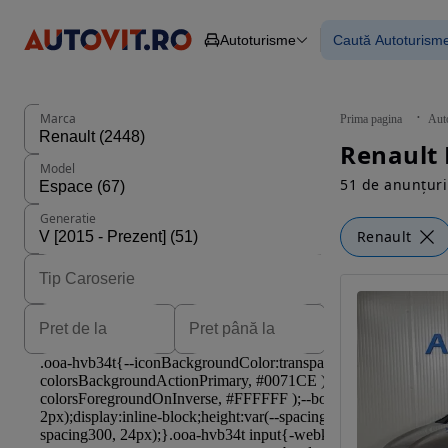
Autoturisme
Caută Autoturism
Autoturisme
Piese
Toate mașinil
Camioane
Mașinile rulat
Constructii
Mașini noi
Agro
Mașini electri
Marca
Prima pagina
Aut
Autoutilitare
Mașini cu fin
Motociclete
Mașini cu deta
Model
Remorci
51 de anunțuri
Generatie
Renault