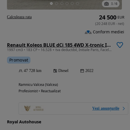
1
/
6
24 500
Calculeaza rata
EUR
(
20 248
EUR
-
net
)
Conform mediei
Renault Koleos BLUE dCi 185 4WD X-tronic INITIALE PARIS
1997 cm3 • 183 CP • 16.528 + tva deductibil, Initiale Paris, Facelift, Awd 4x4 , Panoramic
Promovat
47 728 km
Diesel
2022
Ramnicu Valcea (Valcea)
Profesionist • Reactualizat
Vezi anunțurile
Royal Autohouse