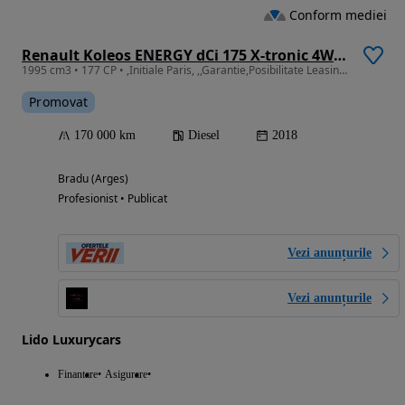
Conform mediei
Renault Koleos ENERGY dCi 175 X-tronic 4WD INITIALE PARIS
1995 cm3 • 177 CP • ,Initiale Paris, ,,Garantie,Posibilitate Leasing/Rate fixe
Promovat
170 000 km
Diesel
2018
Bradu (Arges)
Profesionist • Publicat
Vezi anunțurile
Vezi anunțurile
Lido Luxurycars
Finantare
Asigurare