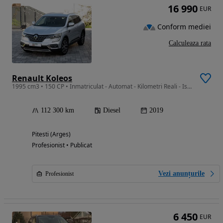
16 990
EUR
Conform mediei
Calculeaza rata
Renault Koleos
1995 cm3 • 150 CP • Inmatriculat - Automat - Kilometri Reali - Istoric Curat - Fara daune
112 300 km
Diesel
2019
Pitesti (Arges)
Profesionist • Publicat
Vezi anunțurile
Profesionist
6 450
EUR