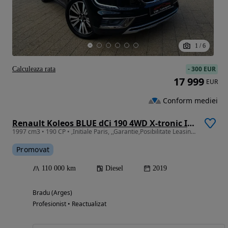
1
/
6
-
300 EUR
Calculeaza rata
17 999
EUR
Conform mediei
Renault Koleos BLUE dCi 190 4WD X-tronic INITIALE PARIS
1997 cm3 • 190 CP • ,Initiale Paris, ,,Garantie,Posibilitate Leasing/Rate fixe
Promovat
110 000 km
Diesel
2019
Bradu (Arges)
Profesionist • Reactualizat