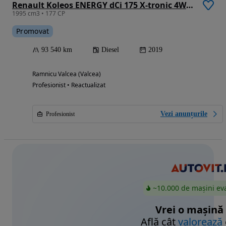
Renault Koleos ENERGY dCi 175 X-tronic 4WD LIMITED
1995 cm3 • 177 CP
Promovat
93 540 km
Diesel
2019
Ramnicu Valcea (Valcea)
Profesionist • Reactualizat
Vezi anunțurile
Profesionist
~10.000 de mașini ev
Vrei o mașină
Află cât
valorează