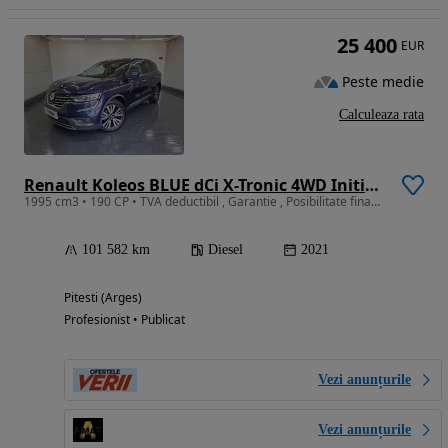
25 400
EUR
Peste medie
Calculeaza rata
Renault Koleos BLUE dCi X-Tronic 4WD Initiale Paris
1995 cm3 • 190 CP • TVA deductibil , Garantie , Posibilitate finantare
101 582 km
Diesel
2021
Pitesti (Arges)
Profesionist • Publicat
Vezi anunțurile
Vezi anunțurile