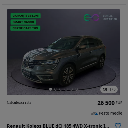
1
/
6
26 500
Calculeaza rata
EUR
Peste medie
Renault Koleos BLUE dCi 185 4WD X-tronic INITIALE PARIS