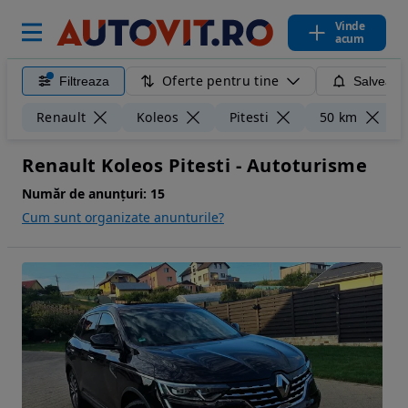
Vinde
acum
Oferte pentru tine
Filtreaza
Salveaza
Ș
Renault
Koleos
Pitesti
50 km
Renault Koleos Pitesti - Autoturisme
Număr de anunțuri:
15
Cum sunt organizate anunturile?