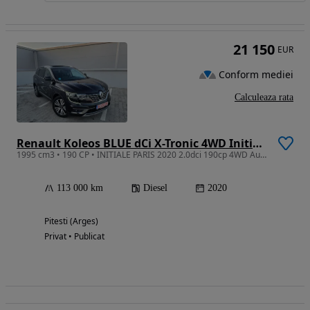
21 150
EUR
Conform mediei
Calculeaza rata
Renault Koleos BLUE dCi X-Tronic 4WD Initiale Paris
1995 cm3 • 190 CP • INITIALE PARIS 2020 2.0dci 190cp 4WD Automată Trapă 113.000km Negru
113 000 km
Diesel
2020
Pitesti (Arges)
Privat • Publicat