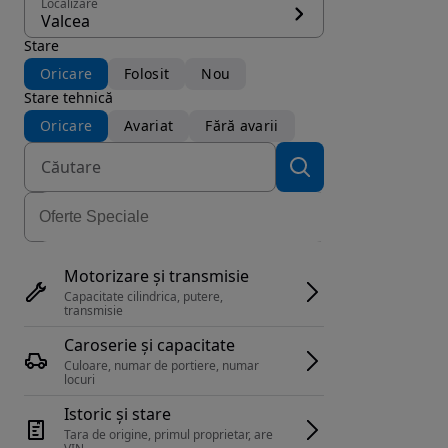
Localizare
Valcea
Stare
Oricare
Folosit
Nou
Stare tehnică
Oricare
Avariat
Fără avarii
Motorizare și transmisie
Capacitate cilindrica, putere, 
transmisie
Caroserie și capacitate
Culoare, numar de portiere, numar 
locuri
Istoric și stare
Tara de origine, primul proprietar, are 