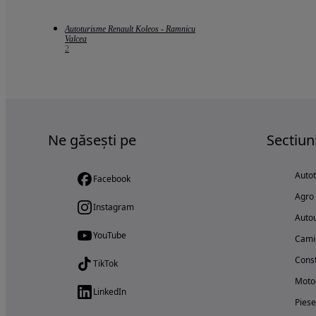
Autoturisme Renault Koleos - Ramnicu
Valcea
2
Ne găsești pe
Sectiun
Auto
Facebook
Agro
Instagram
Autou
YouTube
Cami
Const
TikTok
Motoc
LinkedIn
Piese