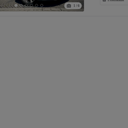
Profesionist
1
/
6
Eligibil pentru
finantare