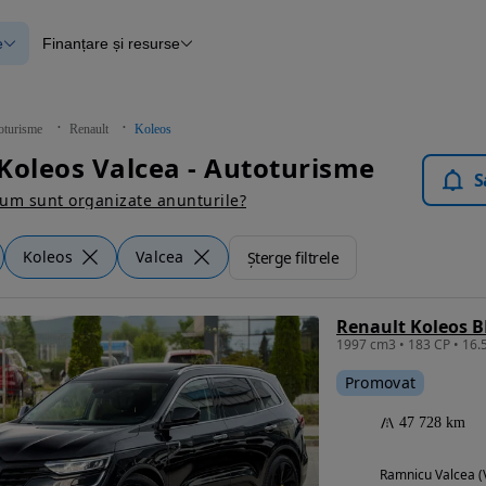
e
Finanțare și resurse
e
Finanțare
e
Instrument de evaluare a mașinii
Raport al istoricului vehiculului
ce
Blog Autovit.ro
oturisme
Renault
Koleos
anțare
Koleos Valcea - Autoturisme
lii verificate
S
um sunt organizate anunturile?
Koleos
Valcea
Șterge filtrele
Promovat
47 728 km
Ramnicu Valcea (