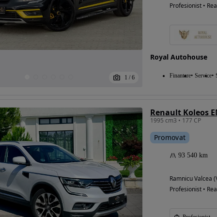
Profesionist • Rea
Royal Autohouse
Finantare
Service
1
/
6
1995 cm3 • 177 CP
Promovat
93 540 km
Ramnicu Valcea (
Profesionist • Rea