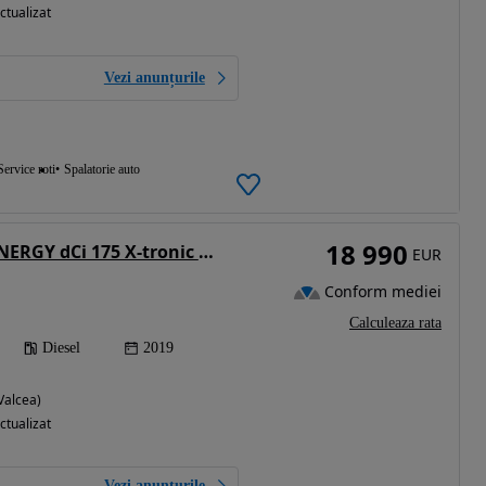
ctualizat
Vezi anunțurile
Service roti
Spalatorie auto
18 990
Renault Koleos ENERGY dCi 175 X-tronic 4WD LIMITED
EUR
Conform mediei
Calculeaza rata
Diesel
2019
Valcea)
ctualizat
Vezi anunțurile