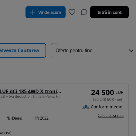
Vinde acum
Intră în cont
alveaza Cautarea
24 500
Renault Koleos BLUE dCi 185 4WD X-tronic INITIALE PARIS
EUR
1997 cm3 • 183 CP • 16.528 + tva deductibil, Initiale Paris, Facelift, Awd 4x4 , Panoramic
(
20 248
EUR
-
net
)
Conform mediei
Calculeaza rata
Diesel
2022
Valcea)