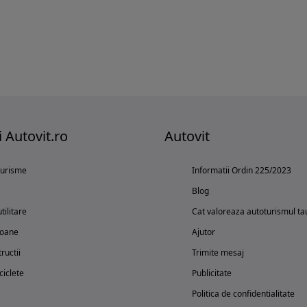
i Autovit.ro
Autovit
turisme
Informatii Ordin 225/2023
Blog
tilitare
Cat valoreaza autoturismul ta
oane
Ajutor
ructii
Trimite mesaj
iclete
Publicitate
Politica de confidentialitate