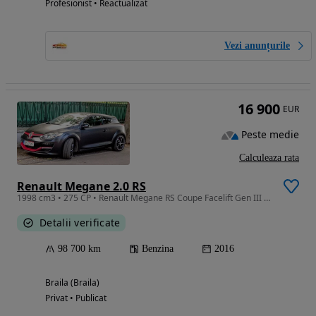
Profesionist • Reactualizat
Vezi anunțurile
16 900
EUR
Peste medie
Calculeaza rata
Renault Megane 2.0 RS
1998 cm3 • 275 CP • Renault Megane RS Coupe Facelift Gen III 273 CP | Panorama | Stock | I
Detalii verificate
98 700 km
Benzina
2016
Braila (Braila)
Privat • Publicat