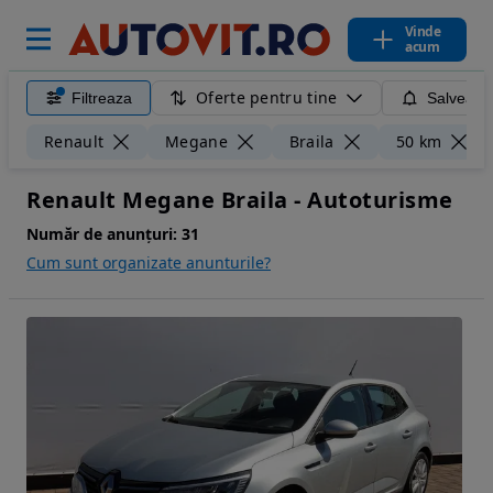
Vinde
acum
Oferte pentru tine
Filtreaza
Salveaza
Renault
Megane
Braila
50 km
Renault Megane Braila - Autoturisme
Număr de anunțuri:
31
Cum sunt organizate anunturile?