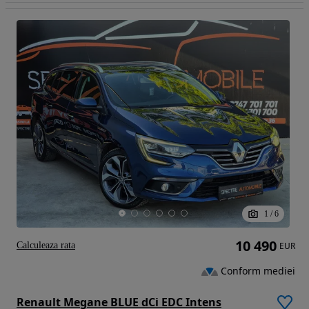
1
/
6
10 490
Calculeaza rata
EUR
Conform mediei
Renault Megane BLUE dCi EDC Intens