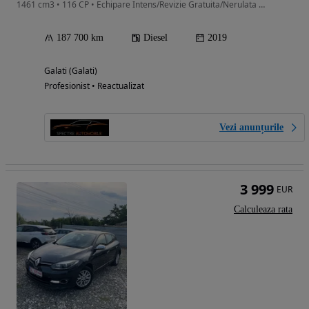
1461 cm3 • 116 CP • Echipare Intens/Revizie Gratuita/Nerulata Ro//Km Certificati//Garantie
187 700 km
Diesel
2019
Galati (Galati)
Profesionist • Reactualizat
Vezi anunțurile
3 999
EUR
Calculeaza rata