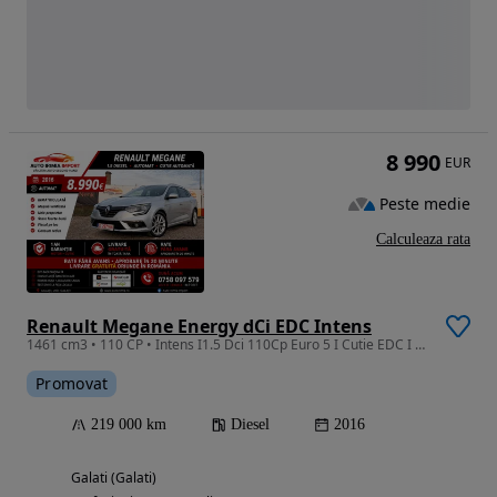
8 990
EUR
Peste medie
Calculeaza rata
Renault Megane Energy dCi EDC Intens
1461 cm3 • 110 CP • Intens I1.5 Dci 110Cp Euro 5 I Cutie EDC I Navi I Rate Auto Fara Avans
Promovat
219 000 km
Diesel
2016
Galati (Galati)