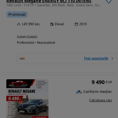
Renault Megane ENERGY dCi 110 INTENS
1461 cm3 • 110 CP • Garanție , Km Reali , Rate , Avans Zero , Factura.
Promovat
149 990 km
Diesel
2019
Galati (Galati)
Profesionist • Reactualizat
Vezi anunțurile
9 490
EUR
Conform mediei
Calculeaza rata