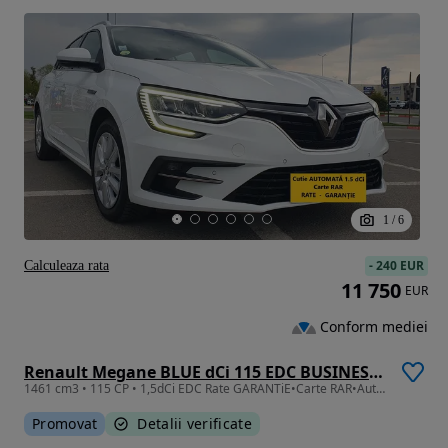
1
/
6
-
240 EUR
Calculeaza rata
11 750
EUR
Conform mediei
Renault Megane BLUE dCi 115 EDC BUSINESS EDITION
1461 cm3 • 115 CP • 1,5dCi EDC Rate GARANTiE•Carte RAR•Automata 2021 Faruri LED PureVision
Promovat
Detalii verificate