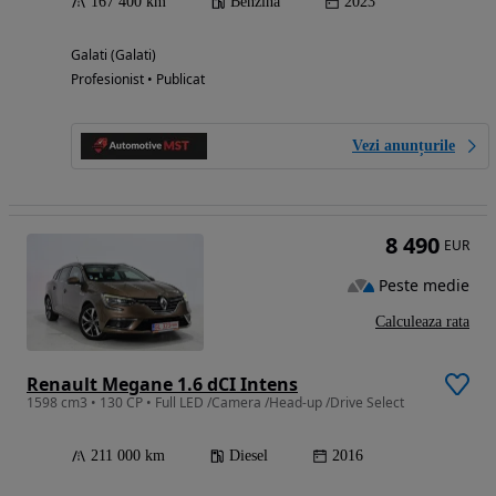
167 400 km
Benzina
2023
Galati (Galati)
Profesionist • Publicat
Vezi anunțurile
8 490
EUR
Peste medie
Calculeaza rata
Renault Megane 1.6 dCI Intens
1598 cm3 • 130 CP • Full LED /Camera /Head-up /Drive Select
211 000 km
Diesel
2016