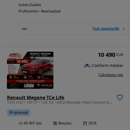
Galati (Galati)
Profesionist • Reactualizat
Vezi anunțurile
10 490
EUR
Conform mediei
Calculeaza rata
Renault Megane TCe Life
1332 cm3 • 140 CP • 1.32 Tce 140Cp Manuala I Navi I Scaune Incalzite I 66.800 Km Reali
Promovat
66 801 km
Benzina
2018