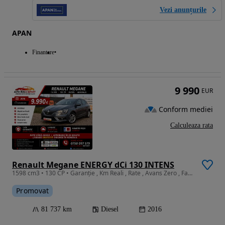
Vezi anunțurile
APAN
Finantare
9 990
EUR
Conform mediei
Calculeaza rata
Renault Megane ENERGY dCi 130 INTENS
1598 cm3 • 130 CP • Garanție , Km Reali , Rate , Avans Zero , Factura !
Promovat
81 737 km
Diesel
2016