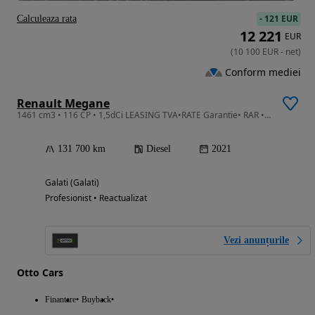
-
121 EUR
Calculeaza rata
12 221
EUR
(
10 100
EUR
-
net
)
Conform mediei
Renault Megane
1461 cm3 • 116 CP • 1,5dCi LEASING TVA•RATE Garantie• RAR •LED Scaune incalzite • Germania
131 700 km
Diesel
2021
Galati (Galati)
Profesionist • Reactualizat
Vezi anunțurile
Otto Cars
Finantare
Buyback