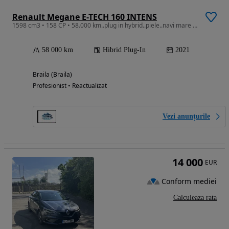
Renault Megane E-TECH 160 INTENS
1598 cm3 • 158 CP • 58.000 km..plug in hybrid..piele..navi mare ..camera ..scaune incalzit
58 000 km
Hibrid Plug-In
2021
Braila (Braila)
Profesionist • Reactualizat
Vezi anunțurile
14 000
EUR
Conform mediei
Calculeaza rata