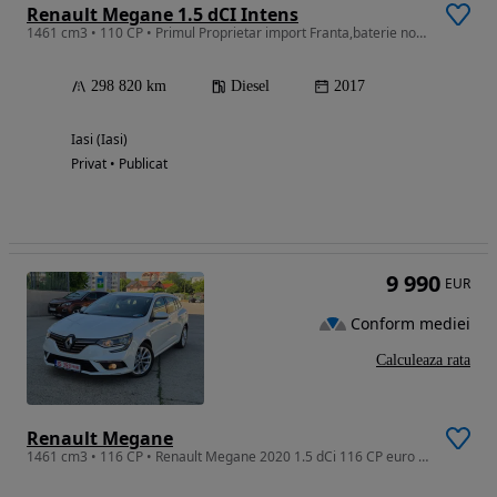
Renault Megane 1.5 dCI Intens
1461 cm3 • 110 CP • Primul Proprietar import Franta,baterie noua, Cauciucuri fata noi.
298 820 km
Diesel
2017
Iasi (Iasi)
Privat • Publicat
9 990
EUR
Conform mediei
Calculeaza rata
Renault Megane
1461 cm3 • 116 CP • Renault Megane 2020 1.5 dCi 116 CP euro 6 automata / RATE fara avans