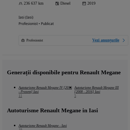
236 637 km
Diesel
2019
Iasi (Iasi)
Profesionist • Publicat
Vezi anunțurile
Profesionist
Generații disponibile pentru Renault Megane
Autoturisme Renault Megane IV [2016
Autoturisme Renault Megane III
- Prezent] Iasi
[2008 - 2016] Iasi
11
5
Autoturisme Renault Megane in Iasi
Autoturisme Renault Megane - Iasi
19