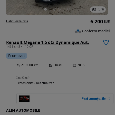
1
/
6
6 200
Calculeaza rata
EUR
Conform mediei
Renault Megane 1.5 dCi Dynamique Aut.
1461 cm3 • 110 CP
Promovat
219 000 km
Diesel
2013
Iasi (Iasi)
Profesionist • Reactualizat
Vezi anunțurile
ALIN AUTOMOBILE