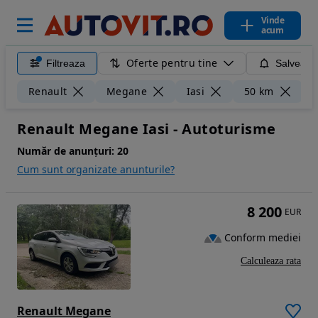
Vinde
acum
Oferte pentru tine
Filtreaza
Salveaza
Șt
Renault
Megane
Iasi
50 km
Renault Megane Iasi - Autoturisme
Număr de anunțuri:
20
Cum sunt organizate anunturile?
8 200
EUR
Conform mediei
Calculeaza rata
Renault Megane