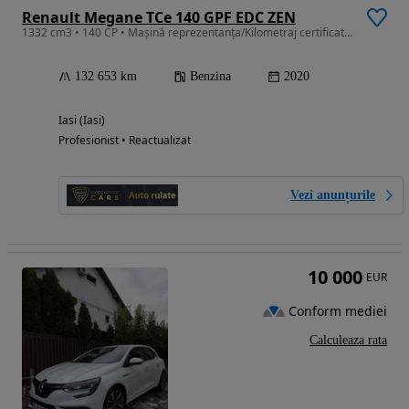
Renault Megane TCe 140 GPF EDC ZEN
1332 cm3 • 140 CP • Mașină reprezentanța/Kilometraj certificat/Garanție 12 luni
132 653 km
Benzina
2020
Iasi (Iasi)
Profesionist • Reactualizat
Vezi anunțurile
10 000
EUR
Conform mediei
Calculeaza rata