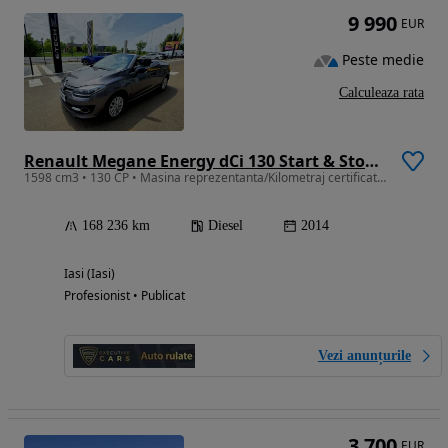
9 990
EUR
Peste medie
Calculeaza rata
Renault Megane Energy dCi 130 Start & Stop FAP Coupe-Cabri Luxe
1598 cm3 • 130 CP • Masina reprezentanta/Kilometraj certificat/Garantie 12 luni
168 236 km
Diesel
2014
Iasi (Iasi)
Profesionist • Publicat
Vezi anunțurile
3 700
EUR