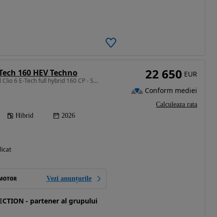
22 650
-Tech 160 HEV Techno
EUR
1789 cm3 • 160 CP • noul Clio 6 E-Tech full hybrid 160 CP - STOC
Conform mediei
Calculeaza rata
Hibrid
2026
licat
Vezi anunțurile
TION - partener al grupului