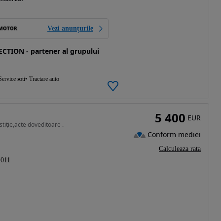
Vezi anunțurile
TION - partener al grupului
Service roti
Tractare auto
5 400
EUR
tiție,acte doveditoare .
Conform mediei
Calculeaza rata
2011