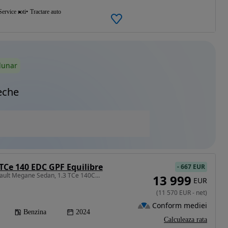
Service roti
Tractare auto
lunar
eche
Ce 140 EDC GPF Equilibre
-
667 EUR
1332 cm3 • 140 CP • Renault Megane Sedan, 1.3 TCe 140CP Equilibre EDC
13 999
EUR
(
11 570
EUR
-
net
)
Conform mediei
Benzina
2024
Calculeaza rata