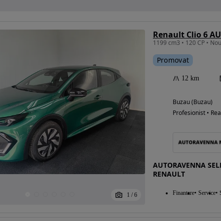
1199 cm3 • 120 CP • Nou
Promovat
12 km
Buzau (Buzau)
Profesionist • Rea
AUTORAVENNA SELEC
RENAULT
Finantare
Service
1
/
6