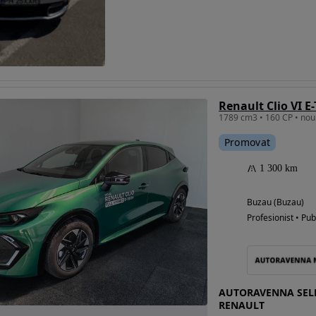
Eligibil pentru
finantare
Renault Clio VI E
Promovat
1 300 km
Buzau (Buzau)
Profesionist • Pub
AUTORAVENNA SELEC
RENAULT