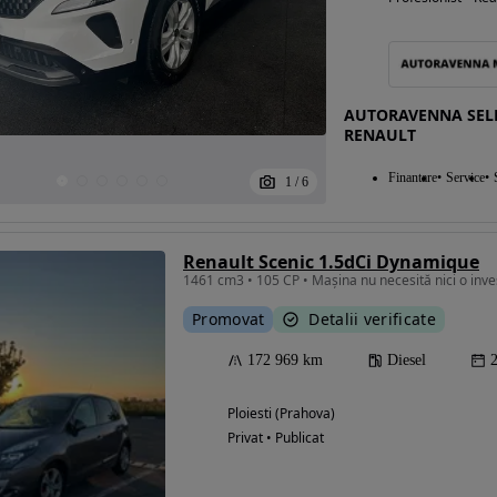
AUTORAVENNA SELEC
RENAULT
Finantare
Service
1
/
6
Renault Scenic 1.5dCi Dynamique
1461 cm3 • 105 CP • Mașina nu necesită nici o inves
Promovat
Detalii verificate
172 969 km
Diesel
Ploiesti (Prahova)
Privat • Publicat