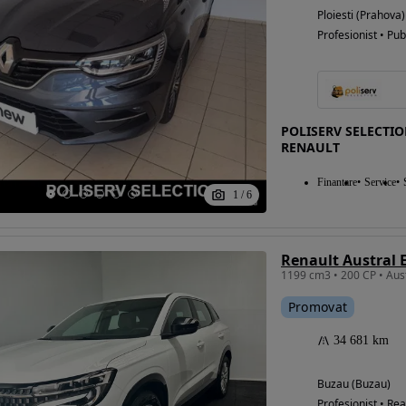
Ploiesti (Prahova)
Profesionist • Pub
POLISERV SELECTION
RENAULT
Finantare
Service
1
/
6
Renault Austral 
1199 cm3 • 200 CP • Aust
Promovat
34 681 km
Buzau (Buzau)
Profesionist • Rea