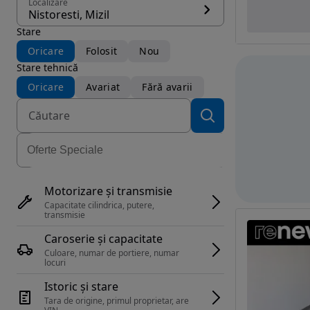
Localizare
Nistoresti, Mizil
Stare
Oricare
Folosit
Nou
Stare tehnică
Oricare
Avariat
Fără avarii
Motorizare și transmisie
Capacitate cilindrica, putere, 
transmisie
Caroserie și capacitate
Culoare, numar de portiere, numar 
locuri
Istoric și stare
Tara de origine, primul proprietar, are 