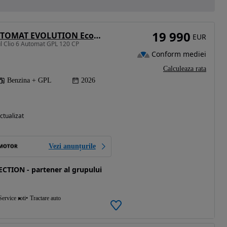
19 990
Renault Clio 6 AUTOMAT EVOLUTION Eco-G 120 (GPL) EDC
EUR
l Clio 6 Automat GPL 120 CP
Conform mediei
Calculeaza rata
Benzina + GPL
2026
ctualizat
Vezi anunțurile
TION - partener al grupului
Service roti
Tractare auto