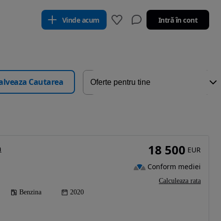
Vinde acum
Intră în cont
alveaza Cautarea
18 500
n
EUR
Conform mediei
Calculeaza rata
Benzina
2020