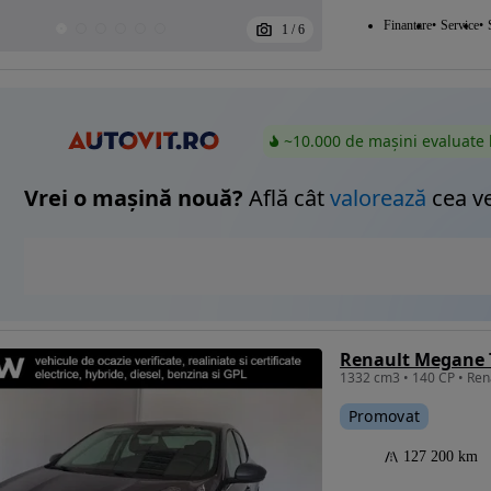
Finantare
Service
1
/
6
~10.000 de mașini evaluate 
Vrei o mașină nouă?
Află cât
valorează
cea v
Renault Megane T
Promovat
127 200 km