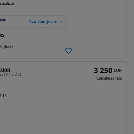
ctualizat
Vezi anunțurile
RS
Buyback
3 250
ssion
EUR
 2013 1.5 DCI
Calculeaza rata
2013