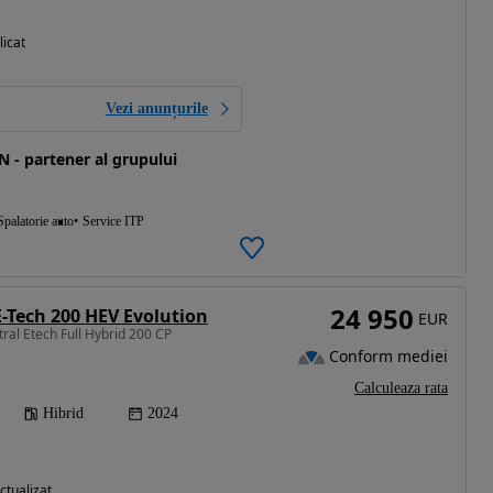
licat
Vezi anunțurile
 - partener al grupului
Spalatorie auto
Service ITP
24 950
E-Tech 200 HEV Evolution
EUR
ral Etech Full Hybrid 200 CP
Conform mediei
Calculeaza rata
Hibrid
2024
ctualizat