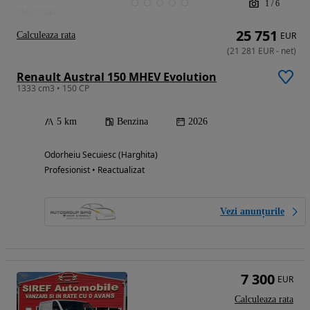
1
/
6
25 751
Calculeaza rata
EUR
(
21 281
EUR
-
net
)
Renault Austral 150 MHEV Evolution
1333 cm3 • 150 CP
5 km
Benzina
2026
Odorheiu Secuiesc (Harghita)
Profesionist • Reactualizat
Vezi anunțurile
7 300
EUR
Calculeaza rata