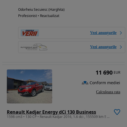
Odorheiu Secuiesc (Harghita)
Profesionist • Reactualizat
Vezi anunțurile
Vezi anunțurile
11 690
EUR
Conform mediei
Calculeaza rata
Renault Kadjar Energy dCi 130 Business
1598 cm3 • 130 CP • Renault Kadjar 2016, 1.6 dci , 155509 km !! VF1RFE00X53466669