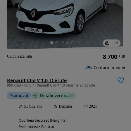
1
/
6
8 700
Calculeaza rata
EUR
Conform mediei
Renault Clio V 1.0 TCe Life
999 cm3 • 90 CP • Renault Clio V 1.0 benzina 90 cp Life
Promovat
Detalii verificate
51 932 km
Benzina
2021
Odorheiu Secuiesc (Harghita)
Profesionist • Publicat