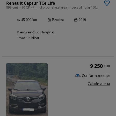
Renault Captur TCe Life
898 cm3 • 90 CP • Primul proprietar,starea impecabil ,rulaj 45000,revizia la zi.
45 000 km
Benzina
2019
Miercurea-Ciuc (Harghita)
Privat • Publicat
9 250
EUR
Conform mediei
Calculeaza rata