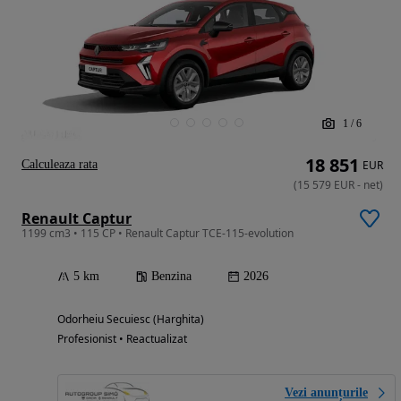
1
/
6
18 851
Calculeaza rata
EUR
(
15 579
EUR
-
net
)
Renault Captur
1199 cm3 • 115 CP • Renault Captur TCE-115-evolution
5 km
Benzina
2026
Odorheiu Secuiesc (Harghita)
Profesionist • Reactualizat
Vezi anunțurile