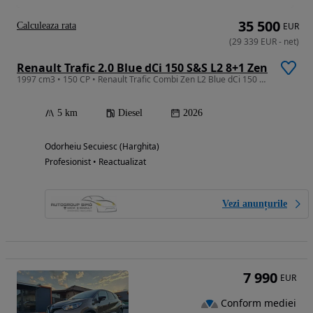
35 500
Calculeaza rata
EUR
(
29 339
EUR
-
net
)
Renault Trafic 2.0 Blue dCi 150 S&S L2 8+1 Zen
1997 cm3 • 150 CP • Renault Trafic Combi Zen L2 Blue dCi 150 GSR2C
5 km
Diesel
2026
Odorheiu Secuiesc (Harghita)
Profesionist • Reactualizat
Vezi anunțurile
7 990
EUR
Conform mediei