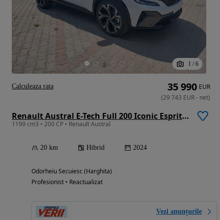
1
/
6
35 990
Calculeaza rata
EUR
(
29 743
EUR
-
net
)
Renault Austral E-Tech Full 200 Iconic Esprit Alpine
1199 cm3 • 200 CP • Renault Austral
20 km
Hibrid
2024
Odorheiu Secuiesc (Harghita)
Profesionist • Reactualizat
Vezi anunțurile