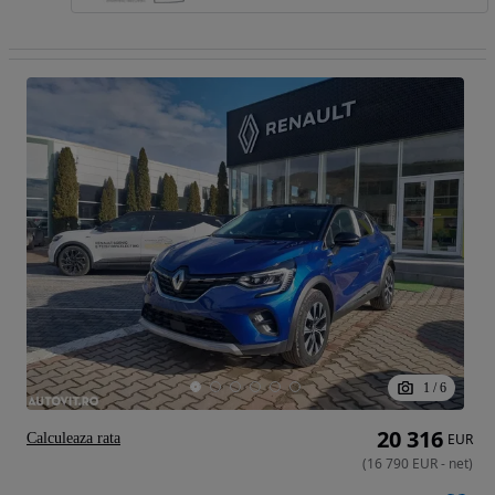
1
/
6
20 316
Calculeaza rata
EUR
(
16 790
EUR
-
net
)