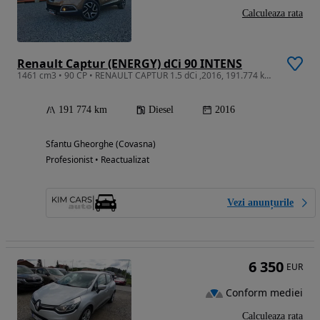
Calculeaza rata
Renault Captur (ENERGY) dCi 90 INTENS
1461 cm3 • 90 CP • RENAULT CAPTUR 1.5 dCi ,2016, 191.774 km -VF12RAJ1A55329867
191 774 km
Diesel
2016
Sfantu Gheorghe (Covasna)
Profesionist • Reactualizat
Vezi anunțurile
6 350
EUR
Conform mediei
Calculeaza rata