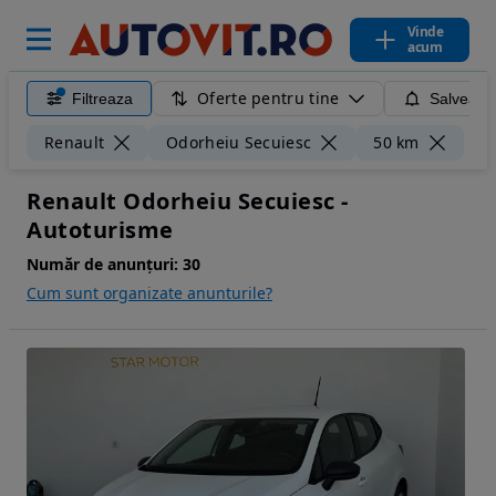
Vinde
acum
Oferte pentru tine
Filtreaza
Salveaza
Ște
Renault
Odorheiu Secuiesc
50 km
Renault Odorheiu Secuiesc -
Autoturisme
Număr de anunțuri:
30
Cum sunt organizate anunturile?