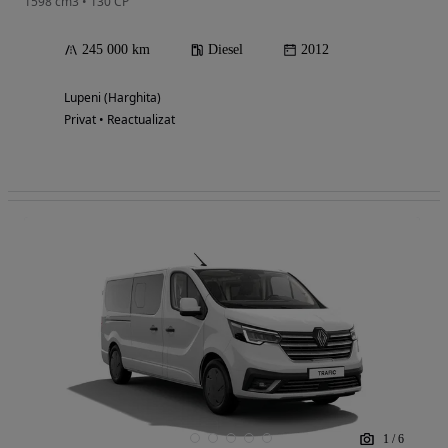
1598 cm3 • 130 CP
245 000 km
Diesel
2012
Lupeni (Harghita)
Privat • Reactualizat
1
/
6