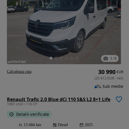
1
/
6
30 990
Calculeaza rata
EUR
(
25 612
EUR
-
net
)
Sub medie
Renault Trafic 2.0 Blue dCi 110 S&S L2 8+1 Life
1997 cm3 • 110 CP
Detalii verificate
13 684 km
Diesel
2025