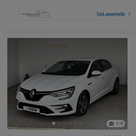
Vezi anunțurile
1
/
6