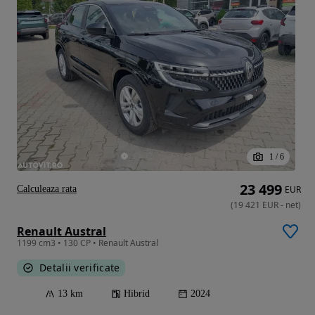
1
/
6
23 499
Calculeaza rata
EUR
(
19 421
EUR
-
net
)
Renault Austral
1199 cm3 • 130 CP • Renault Austral
Detalii verificate
13 km
Hibrid
2024