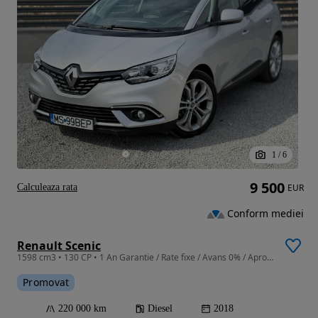
1
/
6
9 500
Calculeaza rata
EUR
Conform mediei
Renault Scenic
1598 cm3 • 130 CP • 1 An Garantie / Rate fixe / Avans 0% / Aprobare pe loc / Doar cu Bulet
Promovat
220 000 km
Diesel
2018