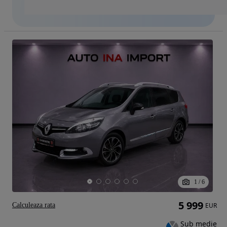
1
/
6
5 999
Calculeaza rata
EUR
Sub medie