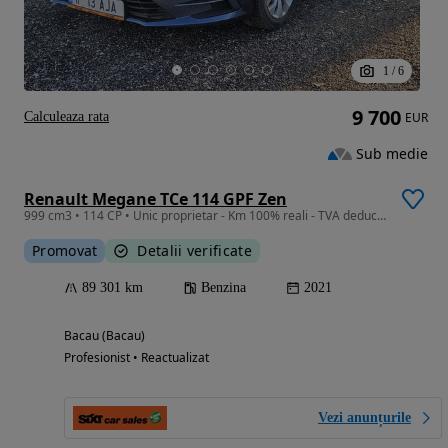
1
/
6
9 700
Calculeaza rata
EUR
Sub medie
Renault Megane TCe 114 GPF Zen
999 cm3 • 114 CP • Unic proprietar - Km 100% reali - TVA deductibil
Promovat
Detalii verificate
89 301 km
Benzina
2021
Bacau (Bacau)
Profesionist • Reactualizat
Vezi anunțurile