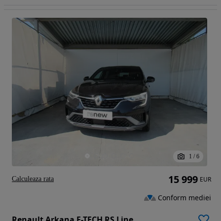
1
/
6
15 999
Calculeaza rata
EUR
Conform mediei
Renault Arkana E-TECH RS Line