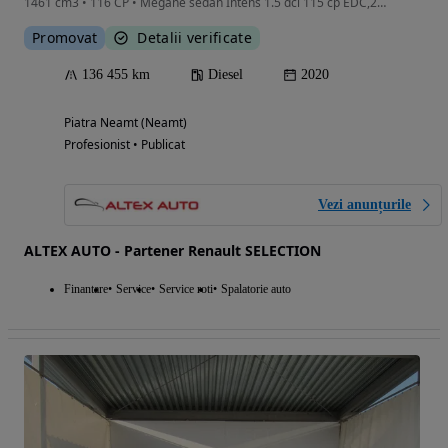
1461 cm3 • 116 CP • Megane sedan Intens 1.5 dci 115 cp EDC,2020,unic proprietar,tva ded.
Promovat
Detalii verificate
136 455 km
Diesel
2020
Piatra Neamt (Neamt)
Profesionist • Publicat
Vezi anunțurile
ALTEX AUTO - Partener Renault SELECTION
Finantare
Service
Service roti
Spalatorie auto