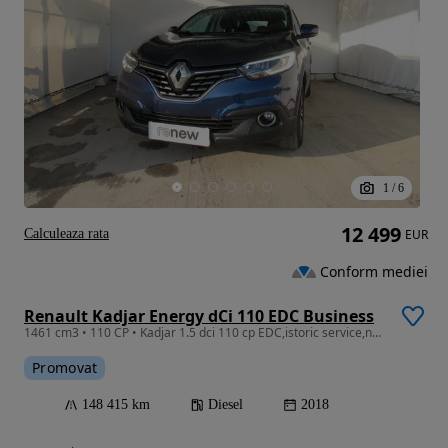
1
/
6
12 499
Calculeaza rata
EUR
Conform mediei
Renault Kadjar Energy dCi 110 EDC Business
1461 cm3 • 110 CP • Kadjar 1.5 dci 110 cp EDC,istoric service,nerulat RO,tva ned.
Promovat
148 415 km
Diesel
2018