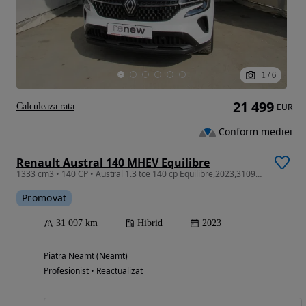
1
/
6
21 499
Calculeaza rata
EUR
Conform mediei
Renault Austral 140 MHEV Equilibre
1333 cm3 • 140 CP • Austral 1.3 tce 140 cp Equilibre,2023,31097 km,garantie 2028,istoric
Promovat
31 097 km
Hibrid
2023
Piatra Neamt (Neamt)
Profesionist • Reactualizat