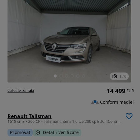
1
/
6
14 499
Calculeaza rata
EUR
Conform mediei
Renault Talisman
1618 cm3 • 200 CP • Talisman Intens 1.6 tce 200 cp EDC 4Control,unic proprietar,tva ded.
Promovat
Detalii verificate