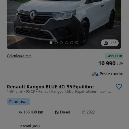
1
/
6
-
499 EUR
Calculeaza rata
10 990
EUR
Peste medie
Renault Kangoo BLUE dCi 95 Equilibre
1461 cm3 • 95 CP • Renault Kangoo 1.5Dci Rapid -atelier mobil- raft- TVA INCLUS
Promovat
188 438 km
Diesel
2022
Pascani (Iasi)