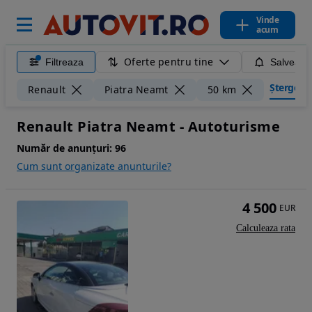
Vinde
acum
Oferte pentru tine
Filtreaza
Salveaza
Șterge fil
Renault
Piatra Neamt
50 km
Renault Piatra Neamt - Autoturisme
Număr de anunțuri:
96
Cum sunt organizate anunturile?
4 500
EUR
Calculeaza rata