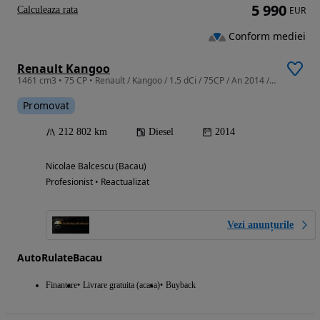
5 990
Calculeaza rata
EUR
Conform mediei
Renault Kangoo
1461 cm3 • 75 CP • Renault / Kangoo / 1.5 dCi / 75CP / An 2014 / Euro 5 / Manuală
Promovat
212 802 km
Diesel
2014
Nicolae Balcescu (Bacau)
Profesionist • Reactualizat
Vezi anunțurile
AutoRulateBacau
Finantare
Livrare gratuita (acasa)
Buyback