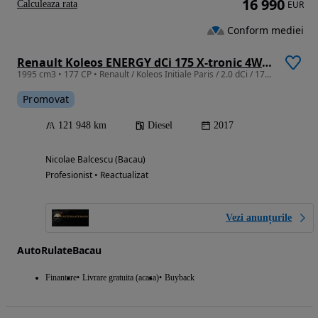
16 990
Calculeaza rata
EUR
Conform mediei
Renault Koleos ENERGY dCi 175 X-tronic 4WD INITIALE PARIS
1995 cm3 • 177 CP • Renault / Koleos Initiale Paris / 2.0 dCi / 177CP / An 2017 /
Promovat
121 948 km
Diesel
2017
Nicolae Balcescu (Bacau)
Profesionist • Reactualizat
Vezi anunțurile
AutoRulateBacau
Finantare
Livrare gratuita (acasa)
Buyback