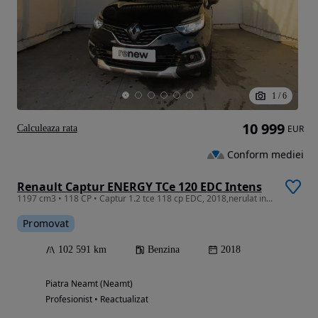
1
/
6
10 999
Calculeaza rata
EUR
Conform mediei
Renault Captur ENERGY TCe 120 EDC Intens
1197 cm3 • 118 CP • Captur 1.2 tce 118 cp EDC, 2018,nerulat in Romania,istoric,tva ned
Promovat
102 591 km
Benzina
2018
Piatra Neamt (Neamt)
Profesionist • Reactualizat