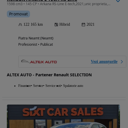
1598 cm3 • 145 CP • Arkana RS-Line E-tech,2021,unic proprieta,istoric service ,tva ded
Promovat
122 165 km
Hibrid
2021
Piatra Neamt (Neamt)
Profesionist • Publicat
Vezi anunțurile
ALTEX AUTO - Partener Renault SELECTION
Finantare
Service
Service roti
Spalatorie auto