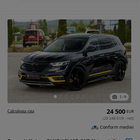
1
/
6
24 500
Calculeaza rata
EUR
(
20 248
EUR
-
net
)
Conform mediei