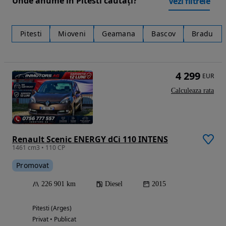
Unde anume în Pitesti căutați?
Vezi filtrele
Pitesti
Mioveni
Geamana
Bascov
Bradu
4 299
EUR
Calculeaza rata
Renault Scenic ENERGY dCi 110 INTENS
1461 cm3 • 110 CP
Promovat
226 901 km
Diesel
2015
Pitesti (Arges)
Privat • Publicat