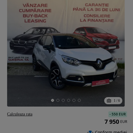
1
/
6
-
550 EUR
Calculeaza rata
7 950
EUR
Conform mediei