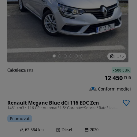
1
/
6
-
500 EUR
Calculeaza rata
12 450
EUR
Conform mediei
Renault Megane Blue dCi 116 EDC Zen
1461 cm3 • 116 CP • Automat*1.5*Garantie*Service*Rate*Leasing*
Promovat
62 564 km
Diesel
2020