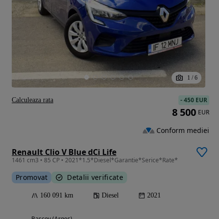
1
/
6
-
450 EUR
Calculeaza rata
8 500
EUR
Conform mediei
Renault Clio V Blue dCi Life
1461 cm3 • 85 CP • 2021*1.5*Diesel*Garantie*Serice*Rate*
Promovat
Detalii verificate
160 091 km
Diesel
2021
Bascov (Arges)