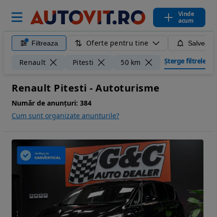
Vinde
acum
Oferte pentru tine
Filtreaza
Salveaza
Șterge filtrele
Renault
Pitesti
50 km
Renault Pitesti - Autoturisme
Număr de anunțuri:
384
Cum sunt organizate anunturile?