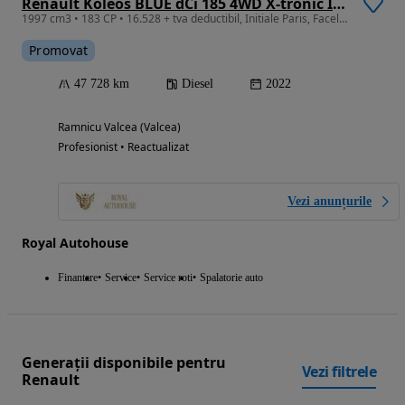
Renault Koleos BLUE dCi 185 4WD X-tronic INITIALE PARIS
1997 cm3 • 183 CP • 16.528 + tva deductibil, Initiale Paris, Facelift, Awd 4x4 , Panoramic
Promovat
47 728 km
Diesel
2022
Ramnicu Valcea (Valcea)
Profesionist • Reactualizat
Vezi anunțurile
Royal Autohouse
Finantare
Service
Service roti
Spalatorie auto
Generații disponibile pentru
Vezi filtrele
Renault