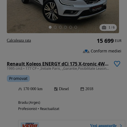
1
/
6
15 699
Calculeaza rata
EUR
Conform mediei
Renault Koleos ENERGY dCi 175 X-tronic 4WD INITIALE PARIS
1995 cm3 • 177 CP • ,Initiale Paris, ,,Garantie,Posibilitate Leasing/Rate fixe
Promovat
170 000 km
Diesel
2018
Bradu (Arges)
Profesionist • Reactualizat
Vezi anunțurile