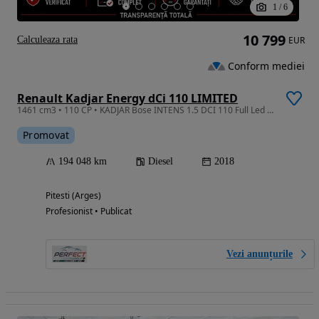
1
/
6
10 799
Calculeaza rata
EUR
Conform mediei
Renault Kadjar Energy dCi 110 LIMITED
1461 cm3 • 110 CP • KADJAR Bose INTENS 1.5 DCI 110 Full Led Piele Euro6
Promovat
194 048 km
Diesel
2018
Pitesti (Arges)
Profesionist • Publicat
Vezi anunțurile