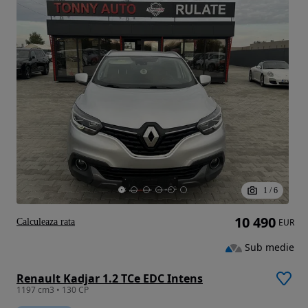
1
/
6
10 490
Calculeaza rata
EUR
Sub medie
Renault Kadjar 1.2 TCe EDC Intens
1197 cm3 • 130 CP