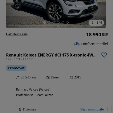
1
/
6
18 990
Calculeaza rata
EUR
Conform mediei
Renault Koleos ENERGY dCi 175 X-tronic 4WD LIMITED
1995 cm3 • 177 CP
Promovat
93 540 km
Diesel
2019
Ramnicu Valcea (Valcea)
Profesionist • Reactualizat
Vezi anunțurile
Profesionist