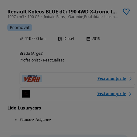
Renault Koleos BLUE dCi 190 4WD X-tronic INITIALE PARIS
1997 cm3 • 190 CP • ,Initiale Paris, ,,Garantie,Posibilitate Leasing/Rate fixe
Promovat
110 000 km
Diesel
2019
Bradu (Arges)
Profesionist • Reactualizat
Vezi anunțurile
Vezi anunțurile
Lido Luxurycars
Finantare
Asigurare