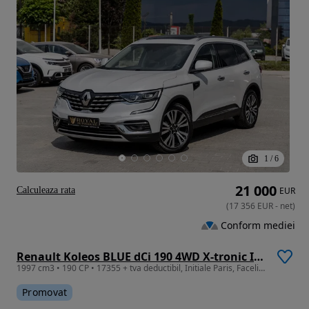
1
/
6
21 000
Calculeaza rata
EUR
(
17 356
EUR
-
net
)
Conform mediei
Renault Koleos BLUE dCi 190 4WD X-tronic INITIALE PARIS
1997 cm3 • 190 CP • 17355 + tva deductibil, Initiale Paris, Facelift, Awd 4x4 , Panoramic
Promovat