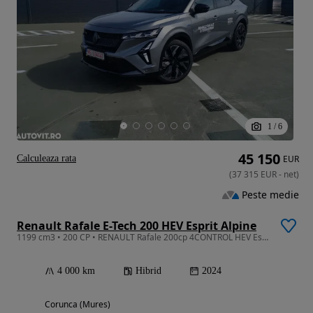
1
/
6
45 150
Calculeaza rata
EUR
(
37 315
EUR
-
net
)
Peste medie
Renault Rafale E-Tech 200 HEV Esprit Alpine
1199 cm3 • 200 CP • RENAULT Rafale 200cp 4CONTROL HEV Esprit Alpine
4 000 km
Hibrid
2024
Corunca (Mures)