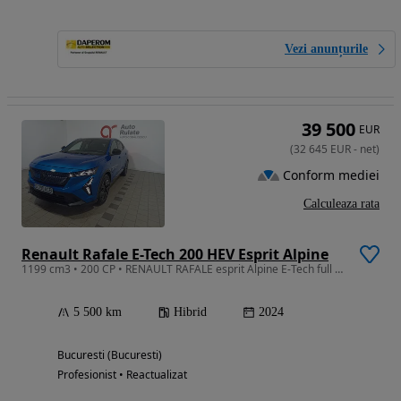
Vezi anunțurile
39 500
EUR
(
32 645
EUR
-
net
)
Conform mediei
Calculeaza rata
Renault Rafale E-Tech 200 HEV Esprit Alpine
1199 cm3 • 200 CP • RENAULT RAFALE esprit Alpine E-Tech full hybrid 200
5 500 km
Hibrid
2024
Bucuresti (Bucuresti)
Profesionist • Reactualizat