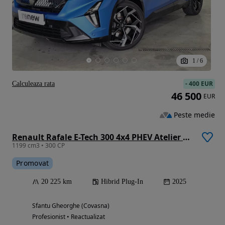
1
/
6
-
400 EUR
Calculeaza rata
46 500
EUR
Peste medie
Renault Rafale E-Tech 300 4x4 PHEV Atelier Alpine
1199 cm3 • 300 CP
Promovat
20 225 km
Hibrid Plug-In
2025
Sfantu Gheorghe (Covasna)
Profesionist • Reactualizat