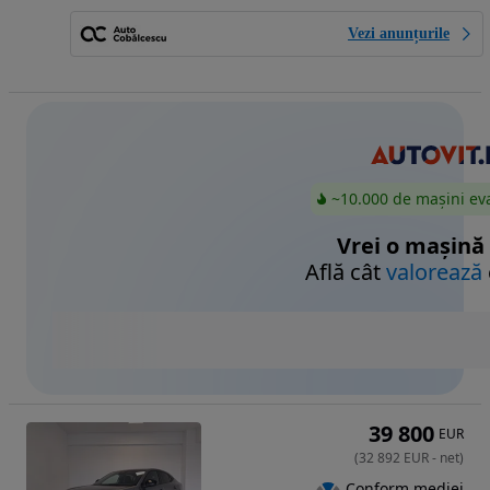
Vezi anunțurile
~10.000 de mașini ev
Vrei o mașină
Află cât
valorează
39 800
EUR
(
32 892
EUR
-
net
)
Conform mediei