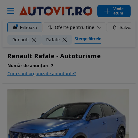
Vinde
acum
Oferte pentru tine
Filtreaza
Salveaza
Șterge filtrele
Renault
Rafale
Renault Rafale - Autoturisme
Număr de anunțuri:
7
Cum sunt organizate anunturile?