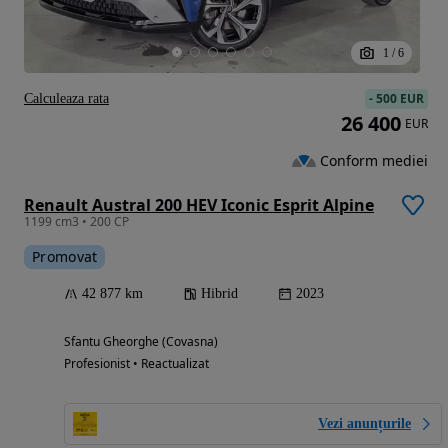
1
/
6
-
500 EUR
Calculeaza rata
26 400
EUR
Conform mediei
Renault Austral 200 HEV Iconic Esprit Alpine
1199 cm3 • 200 CP
Promovat
42 877 km
Hibrid
2023
Sfantu Gheorghe (Covasna)
Profesionist • Reactualizat
Vezi anunțurile