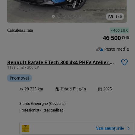
1
/
6
-
400 EUR
Calculeaza rata
46 500
EUR
Peste medie
Renault Rafale E-Tech 300 4x4 PHEV Atelier Alpine
1199 cm3 • 300 CP
Promovat
20 225 km
Hibrid Plug-In
2025
Sfantu Gheorghe (Covasna)
Profesionist • Reactualizat
Vezi anunțurile