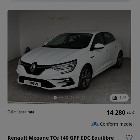
1
/
6
14 280
Calculeaza rata
EUR
Conform mediei
Renault Megane TCe 140 GPF EDC Equilibre