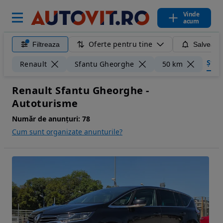
Vinde
acum
Oferte pentru tine
Filtreaza
Salveaza
Șterg
Renault
Sfantu Gheorghe
50 km
Renault Sfantu Gheorghe -
Autoturisme
Număr de anunțuri:
78
Cum sunt organizate anunturile?