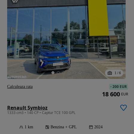
1
/
6
-
200 EUR
Calculeaza rata
18 600
EUR
Renault Symbioz
1333 cm3 • 140 CP • Captur TCE 100 GPL
1 km
Benzina + GPL
2024