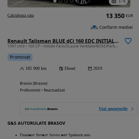
1
/
6
13 350
Calculeaza rata
EUR
Conform mediei
Renault Talisman BLUE dCi 160 EDC INITIALE PARIS
1997 cm3 • 160 CP • Initiale Paris/Scaune Ventilate/BOSE/ParkAssist/4Control/GARANTIE 1 AN
Promovat
185 900 km
Diesel
2019
Brasov (Brasov)
Profesionist • Reactualizat
Vezi anunțurile
G&S AUTORULATE BRASOV
Finantare
Service
Service roti
Spalatorie auto