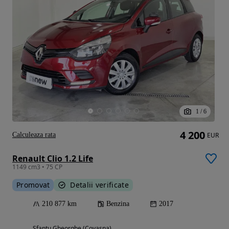
1
/
6
4 200
Calculeaza rata
EUR
Renault Clio 1.2 Life
1149 cm3 • 75 CP
Promovat
Detalii verificate
210 877 km
Benzina
2017
Sfantu Gheorghe (Covasna)