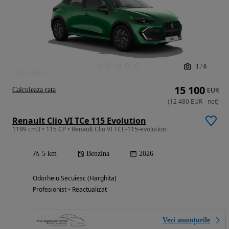
1
/
6
15 100
Calculeaza rata
EUR
(
12 480
EUR
-
net
)
Renault Clio VI TCe 115 Evolution
1199 cm3 • 115 CP • Renault Clio VI TCE-115-evolution
5 km
Benzina
2026
Odorheiu Secuiesc (Harghita)
Profesionist • Reactualizat
Vezi anunțurile