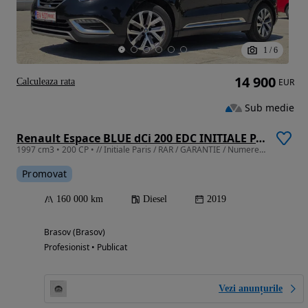
1
/
6
14 900
Calculeaza rata
EUR
Sub medie
Renault Espace BLUE dCi 200 EDC INITIALE PARIS
1997 cm3 • 200 CP • // Initiale Paris / RAR / GARANTIE / Numere provizorii /
Promovat
160 000 km
Diesel
2019
Brasov (Brasov)
Profesionist • Publicat
Vezi anunțurile