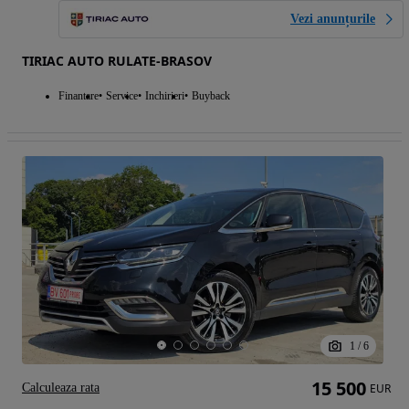
Vezi anunțurile
TIRIAC AUTO RULATE-BRASOV
Finantare
Service
Inchirieri
Buyback
1
/
6
15 500
Calculeaza rata
EUR