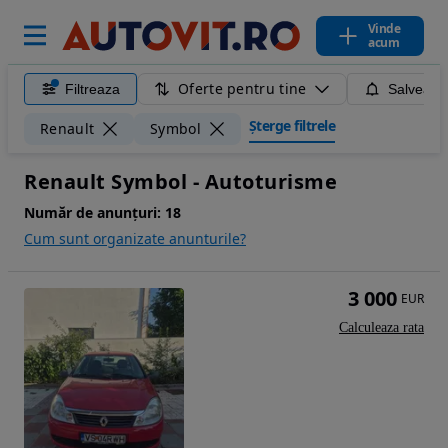
Vinde
acum
Oferte pentru tine
Filtreaza
Salveaza
Șterge filtrele
Renault
Symbol
Renault Symbol - Autoturisme
Număr de anunțuri:
18
Cum sunt organizate anunturile?
3 000
EUR
Calculeaza rata