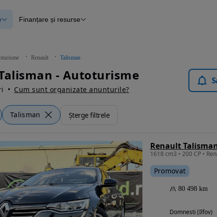
e
Finanțare și resurse
e
Finanțare
e
Instrument de evaluare a mașinii
Raport al istoricului vehiculului
ce
Blog Autovit.ro
oturisme
Renault
Talisman
anțare
Talisman - Autoturisme
lii verificate
S
i
Cum sunt organizate anunturile?
Talisman
Șterge filtrele
Renault Talisma
Promovat
80 498 km
Domnesti (Ilfov)