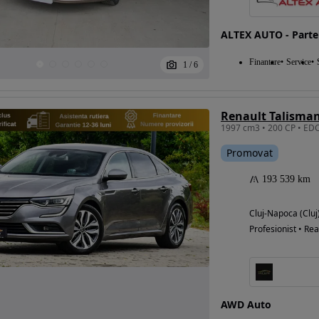
ALTEX AUTO - Parte
Eligibil pentru
Finantare
Service
1
/
6
finantare
Renault Talisman
Promovat
193 539 km
Cluj-Napoca (Cluj
Profesionist • Rea
AWD Auto