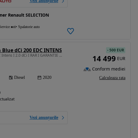
Vezi anunțurile
ner Renault SELECTION
Service roti
Spalatorie auto
 Blue dCi 200 EDC INTENS
-
500 EUR
1997 cm3 • 200 CP • EDC Intens I 2.0 dCi I RAR I GARANTIE I RATE I Revizie I Nr Rosii
14 499
EUR
Conform mediei
Diesel
2020
Calculeaza rata
)
ctualizat
Vezi anunțurile