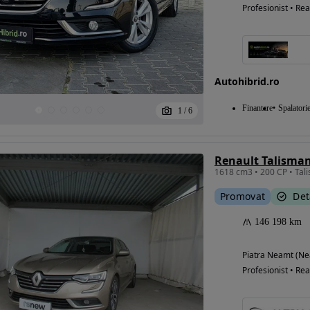
Profesionist • Rea
Autohibrid.ro
Finantare
Spalatori
1
/
6
Renault Talisma
Promovat
Det
146 198 km
Piatra Neamt (N
Profesionist • Rea