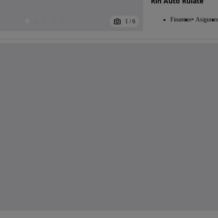
Rin Auto Rulate
Finantare
Asigurar
1
/
6