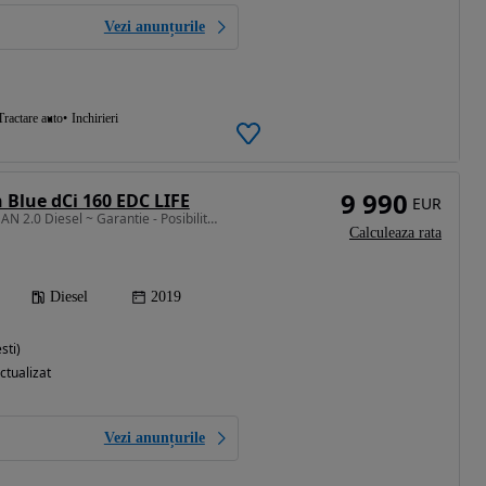
Vezi anunțurile
Tractare auto
Inchirieri
9 990
 Blue dCi 160 EDC LIFE
EUR
1997 cm3 • 160 CP • SEDAN 2.0 Diesel ~ Garantie - Posibilitate vanzare si in RATE Credit
Calculeaza rata
Diesel
2019
sti)
ctualizat
Vezi anunțurile