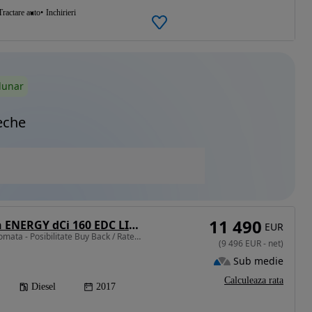
Tractare auto
Inchirieri
lunar
eche
11 490
Renault Talisman ENERGY dCi 160 EDC LIMITED
EUR
1598 cm3 • 160 CP • Automata - Posibilitate Buy Back / Rate Avans 0% / Garantie 36 Luni
(
9 496
EUR
-
net
)
Sub medie
Calculeaza rata
Diesel
2017