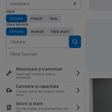
Localizare
Stare
Oricare
Folosit
Nou
Stare tehnică
Oricare
Avariat
Fără avarii
Motorizare și transmisie
Capacitate cilindrica, putere, 
transmisie
Caroserie și capacitate
Culoare, numar de portiere, numar 
locuri
Istoric și stare
Tara de origine, primul proprietar, are 