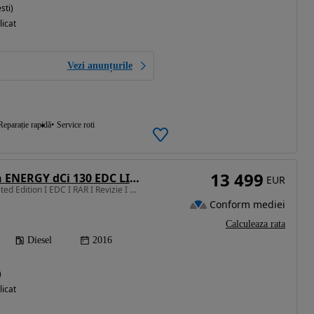
sti)
licat
Vezi anunțurile
Reparație rapidă
Service roti
13 499
Renault Talisman ENERGY dCi 130 EDC LIMITED
EUR
1598 cm3 • 130 CP • Limited Edition I EDC I RAR I Revizie I GARANTIE I Rate I Nr Rosii
Conform mediei
Calculeaza rata
Diesel
2016
)
licat