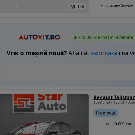
Finantare
Service
1
/
6
~10.000 de mașini evaluate 
Vrei o mașină nouă?
Află cât
valorează
cea v
Promovat
110 000 km