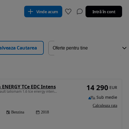
Vinde acum
Intră în cont
alveaza Cautarea
14 290
n ENERGY TCe EDC Intens
EUR
1618 cm3 • 200 CP • Renault talismam 1.6 tce energy intense an 2018 ventilatie scaun masaj
Sub medie
Calculeaza rata
Benzina
2018