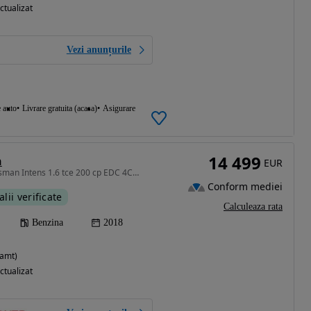
ctualizat
Vezi anunțurile
e auto
Livrare gratuita (acasa)
Asigurare
14 499
n
EUR
1618 cm3 • 200 CP • Talisman Intens 1.6 tce 200 cp EDC 4Control,unic proprietar,tva ded.
Conform mediei
alii verificate
Calculeaza rata
Benzina
2018
eamt)
ctualizat