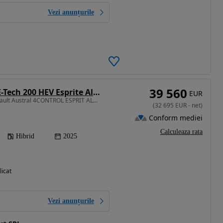
Vezi anunțurile
39 560
Renault Austral E-Tech 200 HEV Esprite Alpine
EUR
1199 cm3 • 200 CP • Renault Austral 4CONTROL ESPRIT ALPINE Full Hibrid
(
32 695
EUR
-
net
)
Conform mediei
Calculeaza rata
Hibrid
2025
licat
Vezi anunțurile