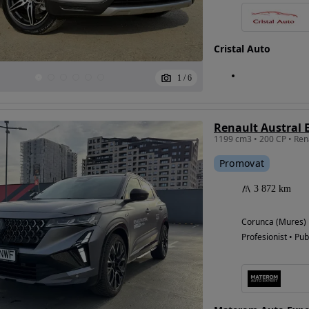
Cristal Auto
1
/
6
Promovat
3 872 km
Corunca (Mures)
Profesionist • Pub