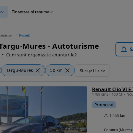
e
Finanțare și resurse
e
Finanțare
e
Instrument de evaluare a mașinii
Raport al istoricului vehiculului
ce
Blog Autovit.ro
oturisme
Renault
anțare
Targu-Mures - Autoturisme
lii verificate
S
Cum sunt organizate anunturile?
Targu-Mures
50 km
Șterge filtrele
Renault Clio VI E
1789 cm3 • 160 CP • Noul
Promovat
1 466 km
Corunca (Mures)