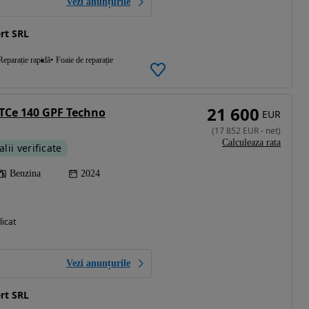
Vezi anunțurile
rt SRL
Reparație rapidă
Foaie de reparație
21 600
TCe 140 GPF Techno
EUR
(
17 852
EUR
-
net
)
Calculeaza rata
alii verificate
Benzina
2024
licat
Vezi anunțurile
rt SRL