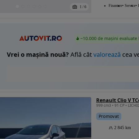
Finantare
Service
1
/
6
~10.000 de mașini evaluate 
Vrei o mașină nouă?
Află cât
valorează
cea v
Renault Clio V TC
Promovat
2 845 km