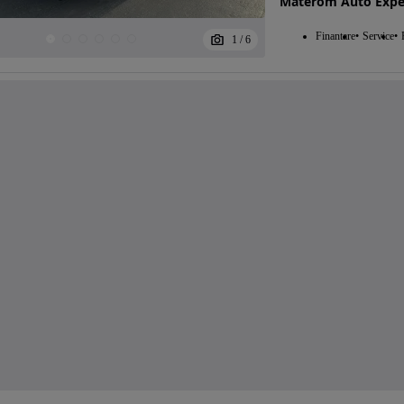
Materom Auto Expe
Finantare
Service
1
/
6