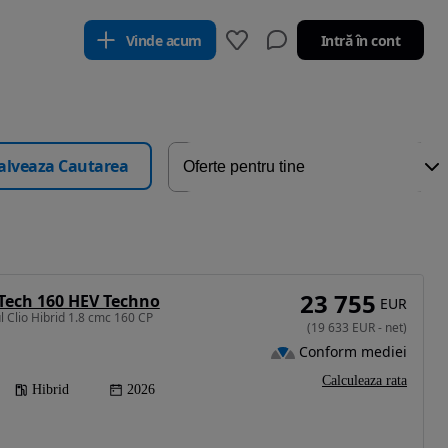
Vinde acum
Intră în cont
alveaza Cautarea
23 755
-Tech 160 HEV Techno
EUR
 Clio Hibrid 1.8 cmc 160 CP
(
19 633
EUR
-
net
)
Conform mediei
Calculeaza rata
Hibrid
2026