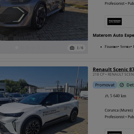
Profesionist • Pub
Materom Auto Expe
Finantare
Service
1
/
6
Renault Scenic 8
Promovat
Det
5 640 km
Corunca (Mures)
Profesionist • Pub