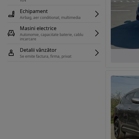
VIN 
Echipament
Airbag, aer conditionat, multimedia
Masini electrice
Autonomie, capacitate baterie, cablu 
incarcare 
Detalii vânzător
Se emite factura, firma, privat