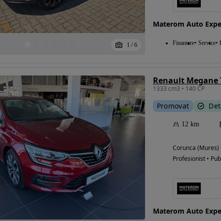
Materom Auto Expe
Eligibil pentru
Finantare
Service
1
/
6
finantare
Renault Megane 
1333 cm3 • 140 CP
Promovat
Det
12 km
Corunca (Mures)
Profesionist • Pub
Materom Auto Expe