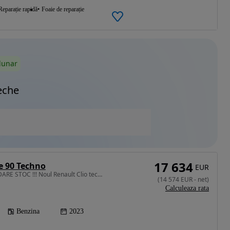
Reparație rapidă
Foaie de reparație
lunar
eche
17 634
e 90 Techno
EUR
999 cm3 • 91 CP • LICHIDARE STOC !!! Noul Renault Clio techno TCe 90
(
14 574
EUR
-
net
)
Calculeaza rata
Benzina
2023