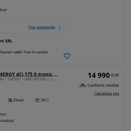
licat
Vezi anunțurile
rt SRL
Reparație rapidă
Foaie de reparație
14 990
Renault Koleos ENERGY dCi 175 X-tronic 4WD INTENS
EUR
1995 cm3 • 177 CP • Model ~ ENERGY ~ 4WD INTENS ~ 2 . 0 DCi ~ 175 CP ~ 4 x 4 ~ AUTOMATC ~
Conform mediei
Calculeaza rata
Diesel
2017
res)
ctualizat