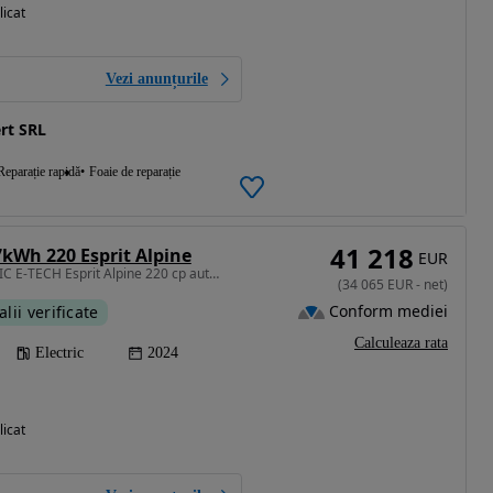
licat
Vezi anunțurile
rt SRL
Reparație rapidă
Foaie de reparație
41 218
7kWh 220 Esprit Alpine
EUR
218 CP • RENAULT SCENIC E-TECH Esprit Alpine 220 cp autonomie extinsa
(
34 065
EUR
-
net
)
Conform mediei
alii verificate
Calculeaza rata
Electric
2024
licat