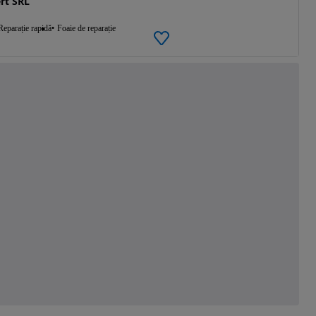
rt SRL
Reparație rapidă
Foaie de reparație