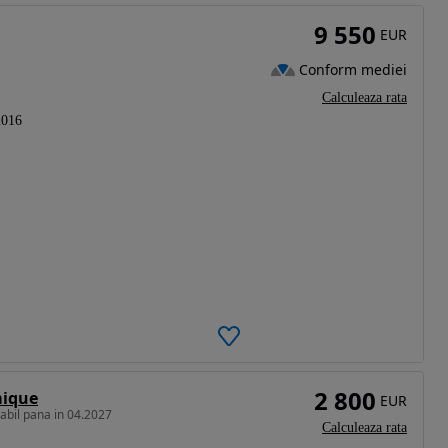
9 550
EUR
Conform mediei
Calculeaza rata
2016
2 800
mique
EUR
labil pana in 04.2027
Calculeaza rata