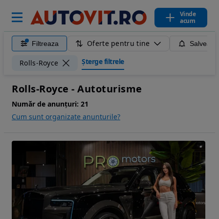
Vinde
acum
Oferte pentru tine
Filtreaza
Salveaza
Șterge filtrele
Rolls-Royce
Rolls-Royce - Autoturisme
Număr de anunțuri:
21
Cum sunt organizate anunturile?