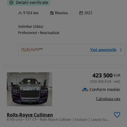
Detalii verificate
9 924 km
Benzina
2023
Selimbar (Sibiu)
Profesionist • Reactualizat
Vezi anunțurile
423 500
EUR
(
350 000
EUR
-
net
)
Conform mediei
Calculeaza rata
Rolls-Royce Cullinan
6749 cm3 • 571 CP • Rolls-Royce Cullinan | Exclusiv | Luxury Suv | Disponibil Imediat