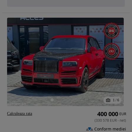
1
/
6
400 000
Calculeaza rata
EUR
(
330 578
EUR
-
net
)
Conform mediei