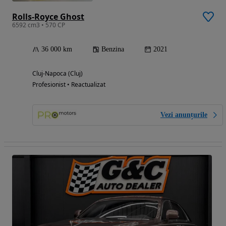
Rolls-Royce Ghost
6592 cm3 • 570 CP
36 000 km
Benzina
2021
Cluj-Napoca (Cluj)
Profesionist • Reactualizat
Vezi anunțurile