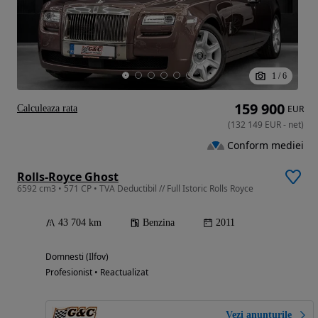
1
/
6
159 900
Calculeaza rata
EUR
(
132 149
EUR
-
net
)
Conform mediei
Rolls-Royce Ghost
6592 cm3 • 571 CP • TVA Deductibil // Full Istoric Rolls Royce
43 704 km
Benzina
2011
Domnesti (Ilfov)
Profesionist • Reactualizat
Vezi anunțurile