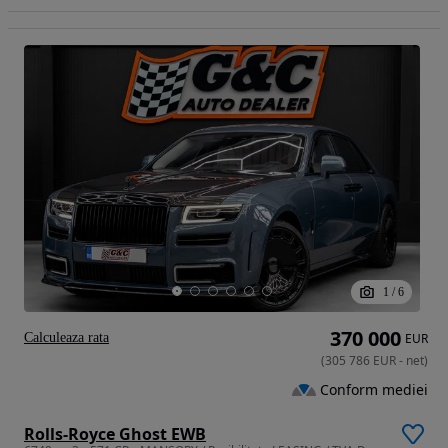
1
/
6
370 000
Calculeaza rata
EUR
(
305 786
EUR
-
net
)
Conform mediei
Rolls-Royce Ghost EWB