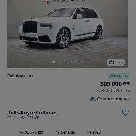
1
/
6
-
9 984 EUR
Calculeaza rata
309 000
EUR
(
255 372
EUR
-
net
)
Conform mediei
Rolls-Royce Cullinan
6749 cm3 • 571 CP
92 376 km
Benzina
2020