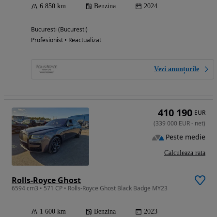
6 850 km
Benzina
2024
Bucuresti (Bucuresti)
Profesionist • Reactualizat
Vezi anunțurile
410 190
EUR
(
339 000
EUR
-
net
)
Peste medie
Calculeaza rata
Rolls-Royce Ghost
6594 cm3 • 571 CP • Rolls-Royce Ghost Black Badge MY23
1 600 km
Benzina
2023