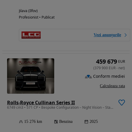
Jilava (Ilfov)
Profesionist • Publicat
Vezi anunțurile
459 679
EUR
(
379 900
EUR
-
net
)
Conform mediei
Calculeaza rata
Rolls-Royce Cullinan Series II
6749 cm3 • 571 CP • Bespoke Configuration – Night Vision – Starlight Headliner
15 276 km
Benzina
2025