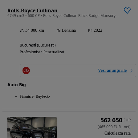
Rolls-Royce Cullinan
6749 cm3 • 600 CP • Rolls-Royce Cullinan Black Badge Mansory Red
34 000 km
Benzina
2022
Bucuresti (Bucuresti)
Profesionist • Reactualizat
Vezi anunțurile
Auto Big
Finantare
Buyback
562 650
EUR
(
465 000
EUR
-
net
)
Calculeaza rata