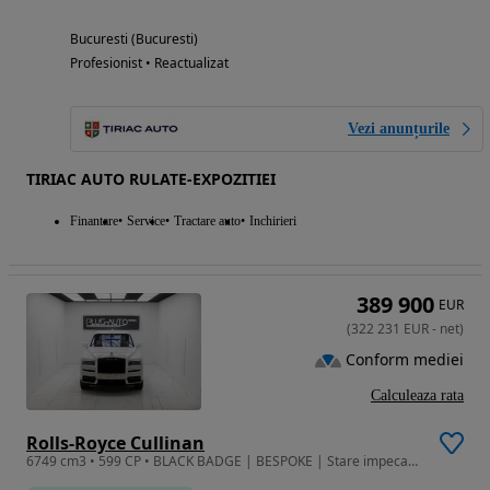
Bucuresti (Bucuresti)
Profesionist • Reactualizat
Vezi anunțurile
TIRIAC AUTO RULATE-EXPOZITIEI
Finantare
Service
Tractare auto
Inchirieri
389 900
EUR
(
322 231
EUR
-
net
)
Conform mediei
Calculeaza rata
Rolls-Royce Cullinan
6749 cm3 • 599 CP • BLACK BADGE | BESPOKE | Stare impecabilă | TVA deductibil