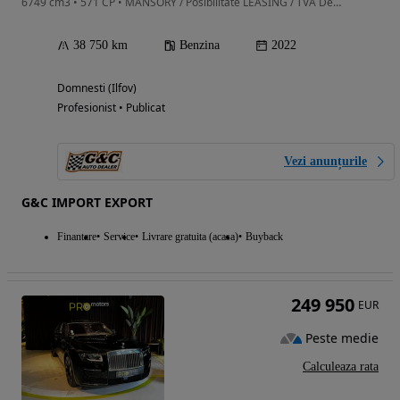
6749 cm3 • 571 CP • MANSORY / Posibilitate LEASING / TVA Deductibil / Plafon Înstelat
38 750 km
Benzina
2022
Domnesti (Ilfov)
Profesionist • Publicat
Vezi anunțurile
G&C IMPORT EXPORT
Finantare
Service
Livrare gratuita (acasa)
Buyback
249 950
EUR
Peste medie
Calculeaza rata