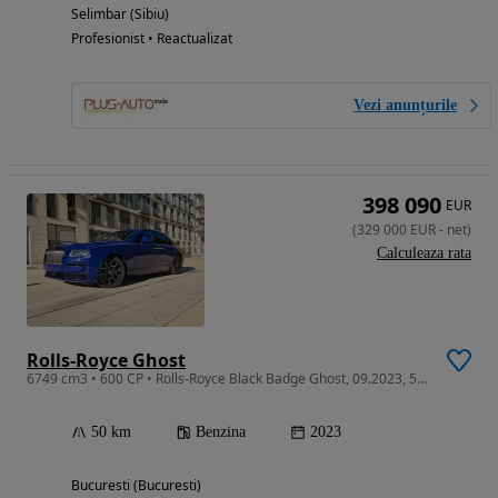
Selimbar (Sibiu)
Profesionist • Reactualizat
Vezi anunțurile
398 090
EUR
(
329 000
EUR
-
net
)
Calculeaza rata
Rolls-Royce Ghost
6749 cm3 • 600 CP • Rolls-Royce Black Badge Ghost, 09.2023, 50km,Reprezentanta Rolls-Royce
50 km
Benzina
2023
Bucuresti (Bucuresti)