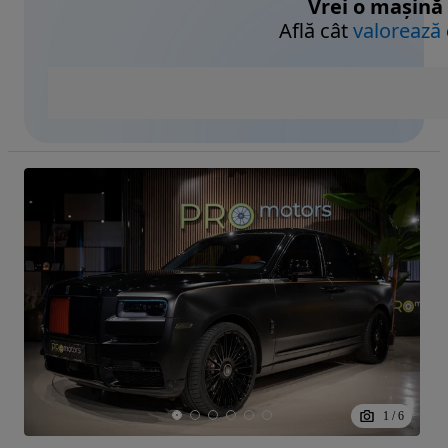
Vrei o mașină
Află cât
valorează
1
/
6