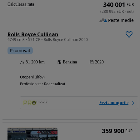
340 001
Calculeaza rata
EUR
(
280 992
EUR
-
net
)
Peste medie
Rolls-Royce Cullinan
6749 cm3 • 571 CP • Rolls Royce Cullinan 2020
Promovat
81 200 km
Benzina
2020
Otopeni (Ilfov)
Profesionist • Reactualizat
Vezi anunțurile
359 900
EUR