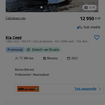
1
/
6
12 950
Calculeaza rata
EUR
Sub medie
Kia Ceed
1482 cm3 • 160 CP • Unic proprietar - Km 100% reali - TVA deductibil
Promovat
Detalii verificate
73 386 km
Benzina
2022
Bacau (Bacau)
Profesionist • Reactualizat
Vezi anunțurile