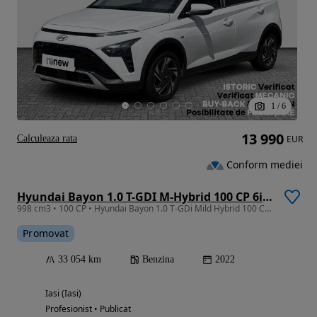
1
/
6
13 990
Calculeaza rata
EUR
Conform mediei
Hyundai Bayon 1.0 T-GDI M-Hybrid 100 CP 6iMT Led Line
998 cm3 • 100 CP • Hyundai Bayon 1.0 T-GDi Mild Hybrid 100 CP, Manuală
Promovat
33 054 km
Benzina
2022
Iasi (Iasi)
Profesionist • Publicat