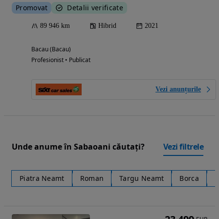
Promovat
Detalii verificate
89 946 km
Hibrid
2021
Bacau (Bacau)
Profesionist • Publicat
Vezi anunțurile
Unde anume în Sabaoani căutați?
Vezi filtrele
Piatra Neamt
Roman
Targu Neamt
Borca
B