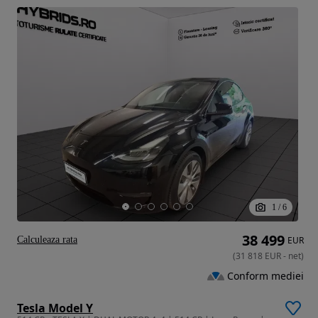
1
/
6
38 499
Calculeaza rata
EUR
(
31 818
EUR
-
net
)
Conform mediei
Tesla Model Y