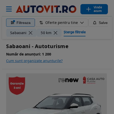
Vinde
acum
Oferte pentru tine
Filtreaza
Salveaza
Șterge filtrele
Sabaoani
50 km
Sabaoani - Autoturisme
Număr de anunțuri:
1 200
Cum sunt organizate anunturile?