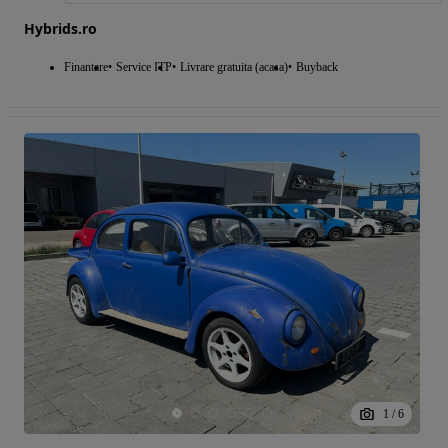
Hybrids.ro
Finantare
Service ITP
Livrare gratuita (acasa)
Buyback
1
/
6