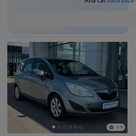
Află cât
valorează
1
/
6