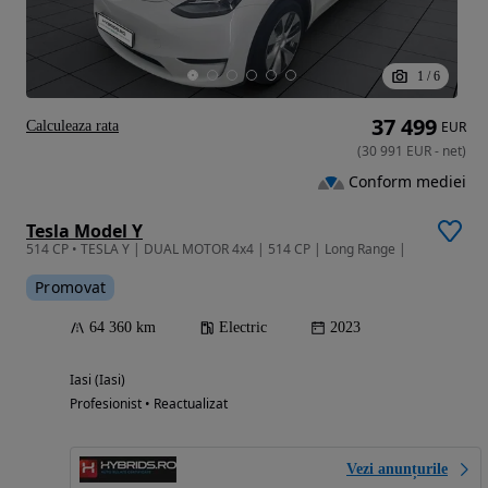
1
/
6
37 499
Calculeaza rata
EUR
(
30 991
EUR
-
net
)
Conform mediei
Tesla Model Y
514 CP • TESLA Y | DUAL MOTOR 4x4 | 514 CP | Long Range |
Promovat
64 360 km
Electric
2023
Iasi (Iasi)
Profesionist • Reactualizat
Vezi anunțurile