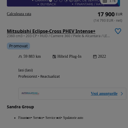
1
/
6
17 900
Calculeaza rata
EUR
(
14 793
EUR
-
net
)
Mitsubishi Eclipse-Cross PHEV Intense+
2360 cm3 • 203 CP • HUD / Camere 360 / Piele & Alcantara / LED / Priza 220V
Promovat
59 883 km
Hibrid Plug-In
2022
Iasi (Iasi)
Profesionist • Reactualizat
Vezi anunțurile
Sandra Group
Finantare
Service
Service roti
Spalatorie auto