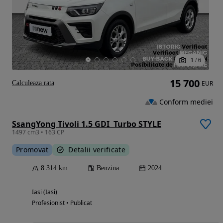
1
/
6
15 700
Calculeaza rata
EUR
Conform mediei
SsangYong Tivoli 1.5 GDI  Turbo STYLE
1497 cm3 • 163 CP
Promovat
Detalii verificate
8 314 km
Benzina
2024
Iasi (Iasi)
Profesionist • Publicat