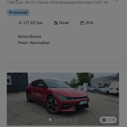
1560 cm3 • 99 CP • Euro 6 // Prim proprietar/ km reali // LED / AC
Promovat
127 625 km
Diesel
2016
Bacau (Bacau)
Privat • Reactualizat
1
/
6