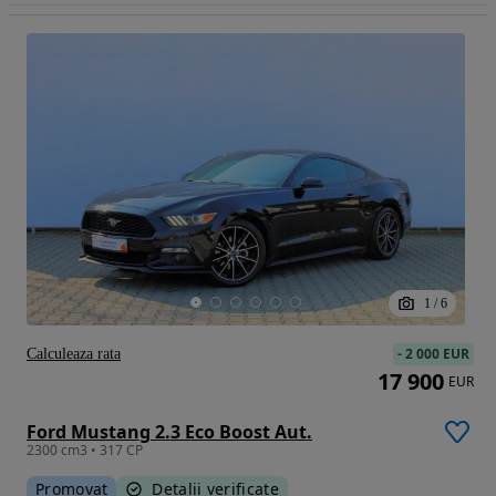
1
/
6
-
2 000 EUR
Calculeaza rata
17 900
EUR
Ford Mustang 2.3 Eco Boost Aut.
2300 cm3 • 317 CP
Promovat
Detalii verificate