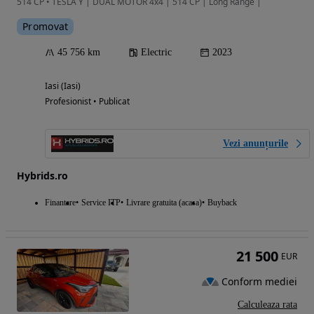
514 CP • TESLA Y | DUAL MOTOR 4x4 | 514 CP | Long Range |
Promovat
45 756 km
Electric
2023
Iasi (Iasi)
Profesionist • Publicat
Vezi anunțurile
Hybrids.ro
Finantare
Service ITP
Livrare gratuita (acasa)
Buyback
21 500
EUR
Conform mediei
Calculeaza rata