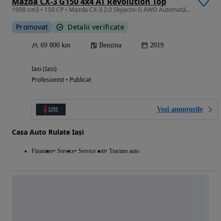
Mazda CX-3 G150 4x4 AT Revolution Top
1998 cm3 • 150 CP • Mazda CX-3 2.0 Skyactiv-G AWD Automată – 150 CP
Promovat
Detalii verificate
69 800 km
Benzina
2019
Iasi (Iasi)
Profesionist • Publicat
Vezi anunțurile
Casa Auto Rulate Iași
Finantare
Service
Service roti
Tractare auto