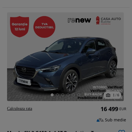
1
/
6
16 499
Calculeaza rata
EUR
Sub medie