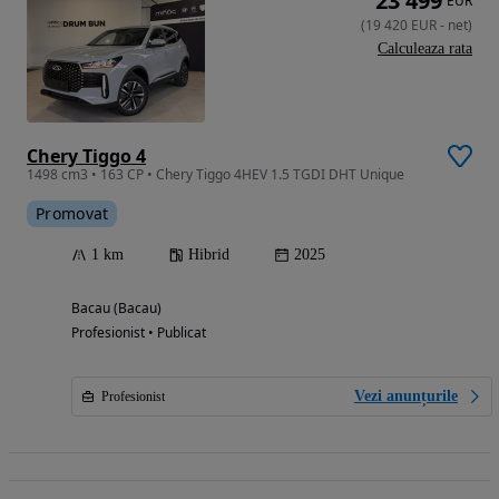
23 499
EUR
(
19 420
EUR
-
net
)
Calculeaza rata
Chery Tiggo 4
1498 cm3 • 163 CP • Chery Tiggo 4HEV 1.5 TGDI DHT Unique
Promovat
1 km
Hibrid
2025
Bacau (Bacau)
Profesionist • Publicat
Vezi anunțurile
Profesionist