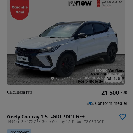
1
/
6
21 500
Calculeaza rata
EUR
Conform mediei
Geely Coolray 1.5 T-GDI 7DCT GF+
1499 cm3 • 172 CP • Geely Coolray 1.5 Turbo 172 CP 7DCT
Promovat