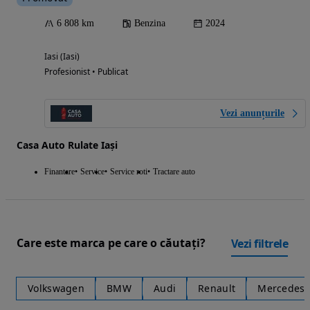
6 808 km
Benzina
2024
Iasi (Iasi)
Profesionist • Publicat
Vezi anunțurile
Casa Auto Rulate Iași
Finantare
Service
Service roti
Tractare auto
Care este marca pe care o căutați?
Vezi filtrele
Volkswagen
BMW
Audi
Renault
Mercedes-