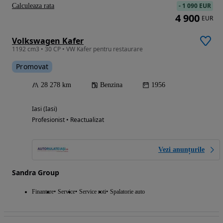
-
1 090 EUR
Calculeaza rata
4 900
EUR
Volkswagen Kafer
1192 cm3 • 30 CP • VW Kafer pentru restaurare
Promovat
28 278 km
Benzina
1956
Iasi (Iasi)
Profesionist • Reactualizat
Vezi anunțurile
Sandra Group
Finantare
Service
Service roti
Spalatorie auto