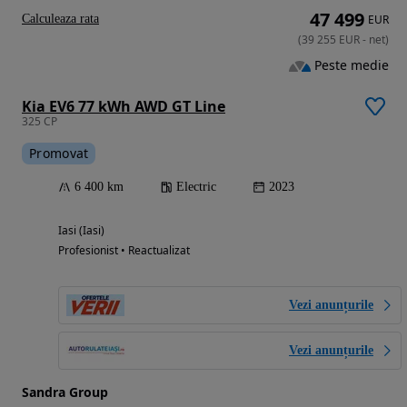
47 499
Calculeaza rata
EUR
(
39 255
EUR
-
net
)
Peste medie
Kia EV6 77 kWh AWD GT Line
325 CP
Promovat
6 400 km
Electric
2023
Iasi (Iasi)
Profesionist • Reactualizat
Vezi anunțurile
Vezi anunțurile
Sandra Group