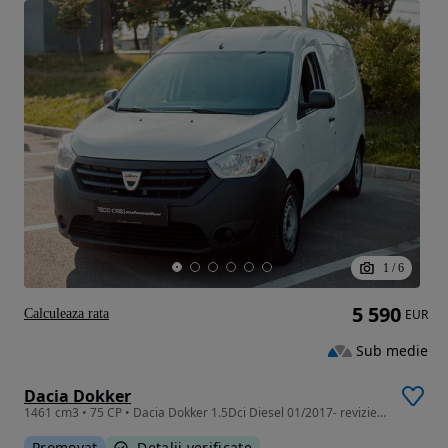
1
/
6
5 590
Calculeaza rata
EUR
Sub medie
Dacia Dokker
1461 cm3 • 75 CP • Dacia Dokker 1.5Dci Diesel 01/2017- revizie complet NOUA
Promovat
Detalii verificate