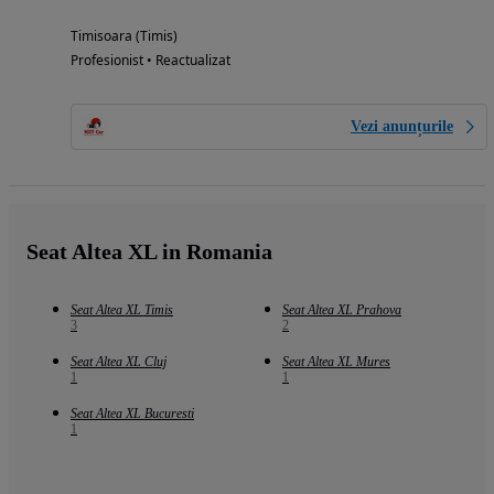
Timisoara (Timis)
Profesionist • Reactualizat
Vezi anunțurile
Seat Altea XL in Romania
Seat Altea XL Timis
Seat Altea XL Prahova
3
2
Seat Altea XL Cluj
Seat Altea XL Mures
1
1
Seat Altea XL Bucuresti
1