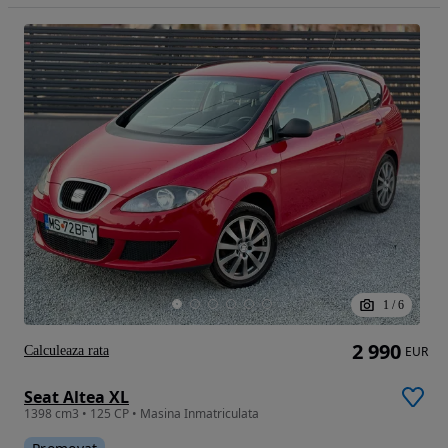
1
/
6
2 990
Calculeaza rata
EUR
Seat Altea XL
1398 cm3 • 125 CP • Masina Inmatriculata