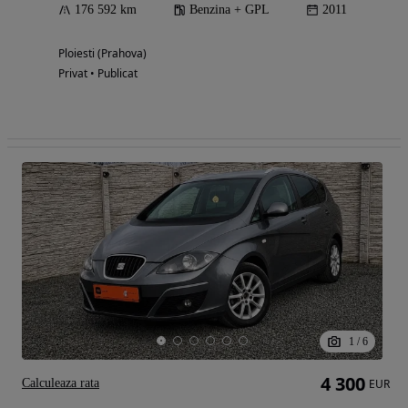
176 592 km
Benzina + GPL
2011
Ploiesti (Prahova)
Privat • Publicat
1
/
6
4 300
Calculeaza rata
EUR