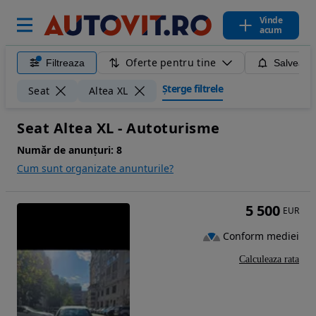
Vinde
acum
Oferte pentru tine
Filtreaza
Salveaza
Șterge filtrele
Seat
Altea XL
Seat Altea XL - Autoturisme
Număr de anunțuri:
8
Cum sunt organizate anunturile?
5 500
EUR
Conform mediei
Calculeaza rata