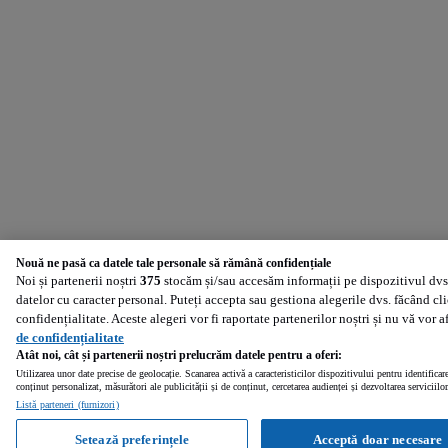
Nouă ne pasă ca datele tale personale să rămână confidențiale
Noi și partenerii noștri
375
stocăm și/sau accesăm informații pe dispozitivul dvs.
datelor cu caracter personal. Puteți accepta sau gestiona alegerile dvs. făcând cl
confidențialitate. Aceste alegeri vor fi raportate partenerilor noștri și nu vă vor 
de confidențialitate
Atât noi, cât și partenerii noștri prelucrăm datele pentru a oferi:
Utilizarea unor date precise de geolocație. Scanarea activă a caracteristicilor dispozitivului pentru identificar
conținut personalizat, măsurători ale publicității și de conținut, cercetarea audienței și dezvoltarea serviciilor
Listă parteneri (furnizori)
Setează preferințele
Acceptă doar necesare