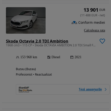
13 901
EUR
(
11 488
EUR
-
net
)
Conform mediei
Calculeaza rata
Skoda Octavia 2.0 TDI Ambition
1968 cm3 • 115 CP • Škoda OCTAVIA AMBITION 2.0 TDI Small Fleet
153 968 km
Diesel
2021
Buzau (Buzau)
Profesionist • Reactualizat
Vezi anunțurile