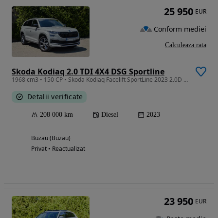
25 950
EUR
Conform mediei
Calculeaza rata
Skoda Kodiaq 2.0 TDI 4X4 DSG Sportline
1968 cm3 • 150 CP • Skoda Kodiaq Facelift SportLine 2023 2.0D Bord Digital/ Distronic ++
Detalii verificate
208 000 km
Diesel
2023
Buzau (Buzau)
Privat • Reactualizat
23 950
EUR