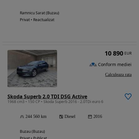
Ramnicu Sarat (Buzau)
Privat • Reactualizat
10 890
EUR
Conform mediei
Calculeaza rata
Skoda Superb 2.0 TDI DSG Active
1968 cm3 • 150 CP • Skoda Superb 2016 - 2.0TDi euro 6
244 560 km
Diesel
2016
Buzau (Buzau)
Privat • Publicat