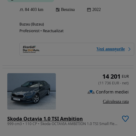
84 403 km
Benzina
2022
Buzau (Buzau)
Profesionist • Reactualizat
Vezi anunțurile
14 201
EUR
(
11 736
EUR
-
net
)
Conform mediei
Calculeaza rata
Skoda Octavia 1.0 TSI Ambition
999 cm3 • 110 CP • Škoda OCTAVIA AMBITION 1.0 TSI Small Fleet