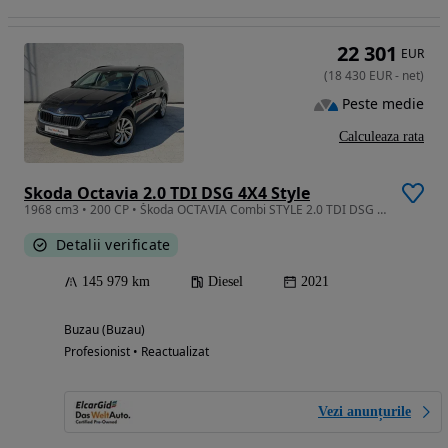
22 301
EUR
(
18 430
EUR
-
net
)
Peste medie
Calculeaza rata
Skoda Octavia 2.0 TDI DSG 4X4 Style
1968 cm3 • 200 CP • Škoda OCTAVIA Combi STYLE 2.0 TDI DSG 4x4
Detalii verificate
145 979 km
Diesel
2021
Buzau (Buzau)
Profesionist • Reactualizat
Vezi anunțurile