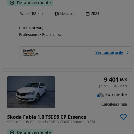
Detalii verificate
55 182 km
Benzina
2024
Buzau (Buzau)
Profesionist • Reactualizat
Vezi anunțurile
9 401
EUR
(
7 769
EUR
-
net
)
Sub medie
Calculeaza rata
Skoda Fabia 1.0 TSI 95 CP Essence
999 cm3 • 95 CP • Škoda FABIA COMBI Smart 1.0 TSI
Detalii verificate