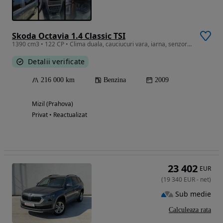
Skoda Octavia 1.4 Classic TSI
1390 cm3 • 122 CP • Clima duala, cauciucuri vara, iarna, senzori de parcare, Viber, geamur
Detalii verificate
216 000 km
Benzina
2009
Mizil (Prahova)
Privat • Reactualizat
23 402
EUR
(
19 340
EUR
-
net
)
Sub medie
Calculeaza rata