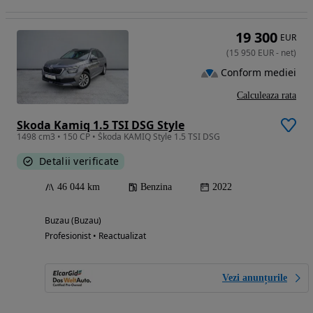
19 300
EUR
(
15 950
EUR
-
net
)
Conform mediei
Calculeaza rata
Skoda Kamiq 1.5 TSI DSG Style
1498 cm3 • 150 CP • Škoda KAMIQ Style 1.5 TSI DSG
Detalii verificate
46 044 km
Benzina
2022
Buzau (Buzau)
Profesionist • Reactualizat
Vezi anunțurile