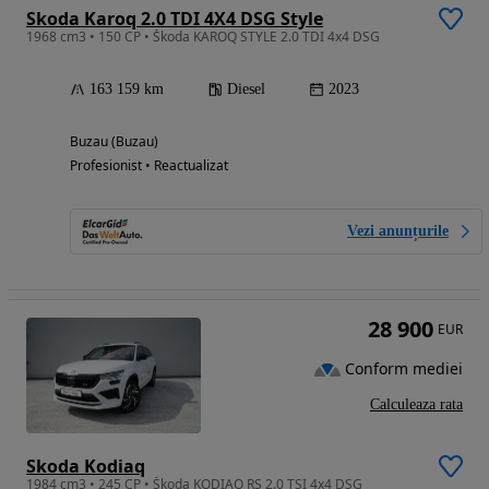
Skoda Karoq 2.0 TDI 4X4 DSG Style
1968 cm3 • 150 CP • Škoda KAROQ STYLE 2.0 TDI 4x4 DSG
163 159 km
Diesel
2023
Buzau (Buzau)
Profesionist • Reactualizat
Vezi anunțurile
28 900
EUR
Conform mediei
Calculeaza rata
Skoda Kodiaq
1984 cm3 • 245 CP • Škoda KODIAQ RS 2.0 TSI 4x4 DSG