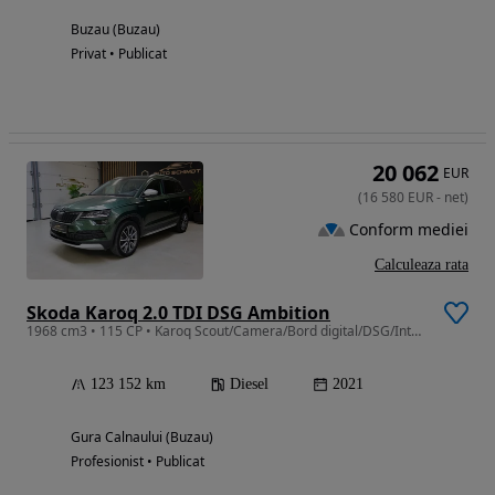
Buzau (Buzau)
Privat • Publicat
20 062
EUR
(
16 580
EUR
-
net
)
Conform mediei
Calculeaza rata
Skoda Karoq 2.0 TDI DSG Ambition
1968 cm3 • 115 CP • Karoq Scout/Camera/Bord digital/DSG/Interior Bicolor/Led/Incalzire vol
123 152 km
Diesel
2021
Gura Calnaului (Buzau)
Profesionist • Publicat