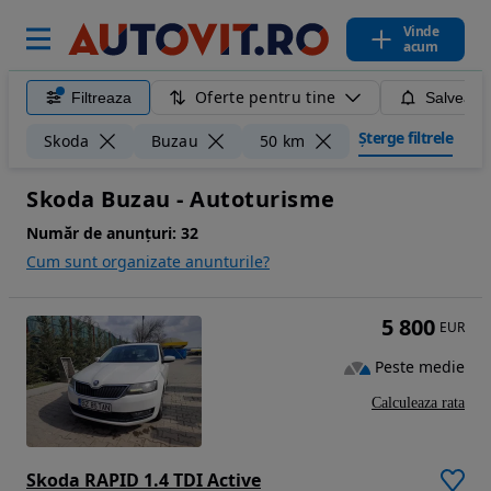
Vinde
acum
Oferte pentru tine
Filtreaza
Salveaza
Șterge filtrele
Skoda
Buzau
50 km
Skoda Buzau - Autoturisme
Număr de anunțuri:
32
Cum sunt organizate anunturile?
5 800
EUR
Peste medie
Calculeaza rata
Skoda RAPID 1.4 TDI Active