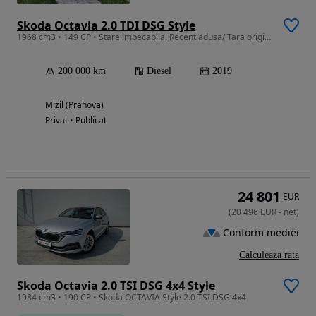
Skoda Octavia 2.0 TDI DSG Style
1968 cm3 • 149 CP • Stare impecabila! Recent adusa/ Tara origine Belgia
200 000 km
Diesel
2019
Mizil (Prahova)
Privat • Publicat
24 801
EUR
(
20 496
EUR
-
net
)
Conform mediei
Calculeaza rata
Skoda Octavia 2.0 TSI DSG 4x4 Style
1984 cm3 • 190 CP • Škoda OCTAVIA Style 2.0 TSI DSG 4x4