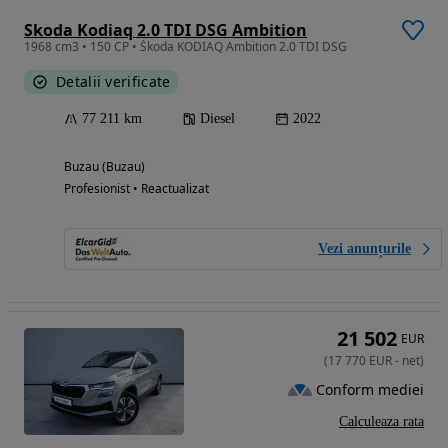
Skoda Kodiaq 2.0 TDI DSG Ambition
1968 cm3 • 150 CP • Škoda KODIAQ Ambition 2.0 TDI DSG
Detalii verificate
77 211 km
Diesel
2022
Buzau (Buzau)
Profesionist • Reactualizat
Vezi anunțurile
21 502
EUR
(
17 770
EUR
-
net
)
Conform mediei
Calculeaza rata