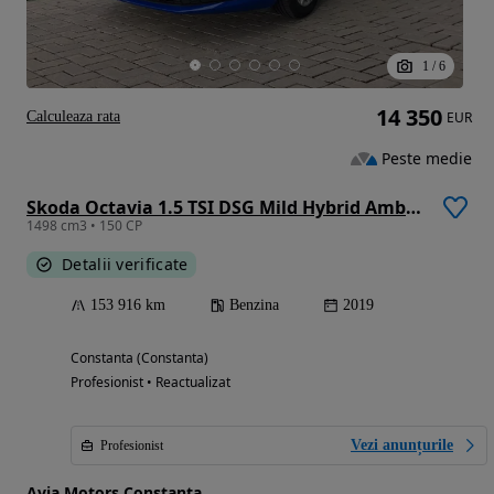
1
/
6
14 350
Calculeaza rata
EUR
Peste medie
Skoda Octavia 1.5 TSI DSG Mild Hybrid Ambition
1498 cm3 • 150 CP
Detalii verificate
153 916 km
Benzina
2019
Constanta (Constanta)
Profesionist • Reactualizat
Vezi anunțurile
Profesionist
Avia Motors Constanta