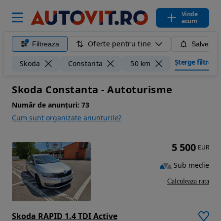
Vinde
acum
Oferte pentru tine
Filtreaza
Salveaza
Șterge filtrele
Skoda
Constanta
50 km
Skoda Constanta - Autoturisme
Număr de anunțuri:
73
Cum sunt organizate anunturile?
5 500
EUR
Sub medie
Calculeaza rata
Skoda RAPID 1.4 TDI Active