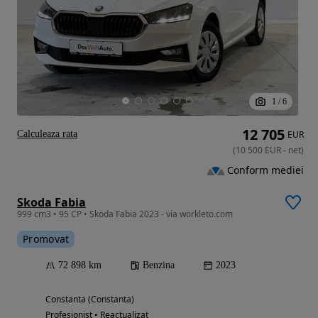
1
/
6
12 705
Calculeaza rata
EUR
(
10 500
EUR
-
net
)
Conform mediei
Skoda Fabia
999 cm3 • 95 CP • Skoda Fabia 2023 - via workleto.com
Promovat
72 898 km
Benzina
2023
Constanta (Constanta)
Profesionist • Reactualizat