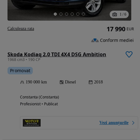
1
/
6
17 990
Calculeaza rata
EUR
Conform mediei
Skoda Kodiaq 2.0 TDI 4X4 DSG Ambition
1968 cm3 • 190 CP
Promovat
190 000 km
Diesel
2018
Constanta (Constanta)
Profesionist • Publicat
Vezi anunțurile