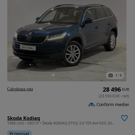
1
/
6
28 496
Calculeaza rata
EUR
(
23 550
EUR
-
net
)
Conform mediei
Skoda Kodiaq
1968 cm3 • 200 CP • Škoda KODIAQ STYLE 2.0 TDI 4x4 DSG 200CP 2021MY
Promovat