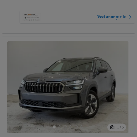
Vezi anunțurile
1
/
6