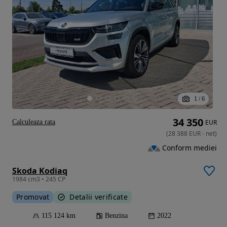
1
/
6
34 350
Calculeaza rata
EUR
(
28 388
EUR
-
net
)
Conform mediei
Skoda Kodiaq
1984 cm3 • 245 CP
Promovat
Detalii verificate
115 124 km
Benzina
2022