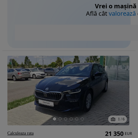
Vrei o mașină
Află cât
valorează
1
/
6
21 350
Calculeaza rata
EUR