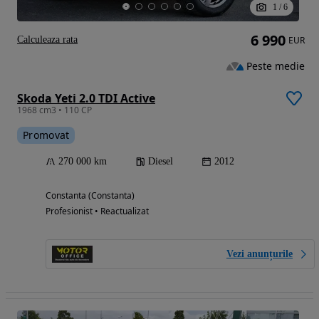
1
/
6
6 990
Calculeaza rata
EUR
Peste medie
Skoda Yeti 2.0 TDI Active
1968 cm3 • 110 CP
Promovat
270 000 km
Diesel
2012
Constanta (Constanta)
Profesionist • Reactualizat
Vezi anunțurile