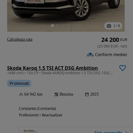
1
/
6
24 200
Calculeaza rata
EUR
(
20 000
EUR
-
net
)
Conform mediei
Skoda Karoq 1.5 TSI ACT DSG Ambition
1498 cm3 • 150 CP • Škoda KAROQ Ambition 1.5 TSI DSG 150CP 2023MY
Promovat
64 942 km
Benzina
2023
Constanta (Constanta)
Profesionist • Reactualizat
Vezi anunțurile