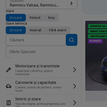
Localizare
Ramnicu Valcea, Ramnicu Valcea
Stare
Oricare
Folosit
Nou
Stare tehnică
Oricare
Avariat
Fără avarii
Motorizare și transmisie
Capacitate cilindrica, putere, 
transmisie
Caroserie și capacitate
Culoare, numar de portiere, numar 
locuri
Istoric și stare
Tara de origine, primul proprietar, are 