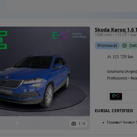
Skoda Karoq 1.6 
1598 cm3 • 115 CP • Gara
Promovat
Det
121 729 km
Geamana (Arges
Profesionist • Rea
EURIAL CERTIFIED
Finantare
Service
1
/
6