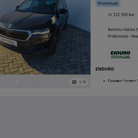
Promovat
122 920 km
Ramnicu Valcea (
Profesionist • Rea
ENDURO
Finantare
Service
1
/
6