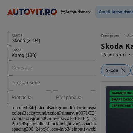
Autoturisme
Caută Autoturism
Autoturisme
Piese
Toate mașinil
Camioane
Mașinile rulat
Constructii
Mașini noi
Agro
Mașini electri
Marca
Prima pagina
Aut
Autoutilitare
Mașini cu fin
Motociclete
Mașini cu deta
Model
Remorci
18 anunțuri
Skoda