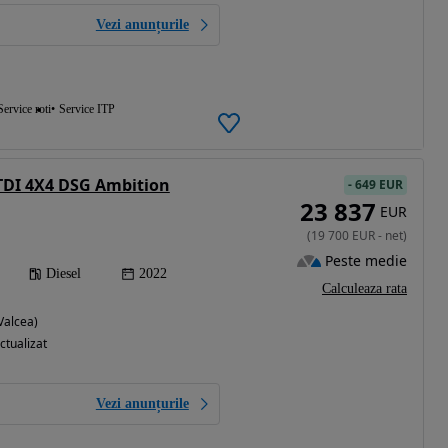
Vezi anunțurile
Service roti
Service ITP
TDI 4X4 DSG Ambition
-
649 EUR
23 837
EUR
(
19 700
EUR
-
net
)
Peste medie
Diesel
2022
Calculeaza rata
Valcea)
ctualizat
Vezi anunțurile