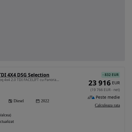
TDI 4X4 DSG Selection
-
832 EUR
1968 cm3 • 150 CP • Karoq 4x4 2.0 TDI FACELIFT cu Panoramic
23 916
EUR
(
19 766
EUR
-
net
)
Peste medie
Diesel
2022
Calculeaza rata
Valcea)
ctualizat