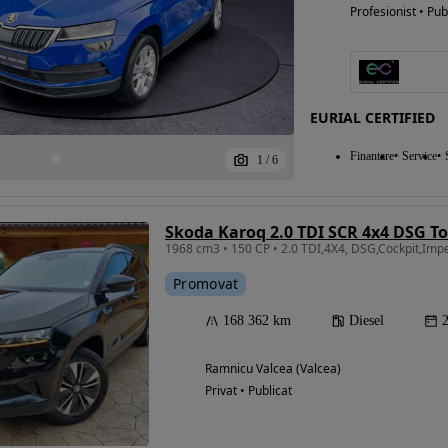
Profesionist • Pub
EURIAL CERTIFIED
Finantare
Service
1
/
6
Skoda Karoq 2.0 TDI SCR 4x4 DSG T
1968 cm3 • 150 CP • 2.0 TDI,4X4, DSG,Cockpit,Imp
Promovat
168 362 km
Diesel
Ramnicu Valcea (Valcea)
Privat • Publicat