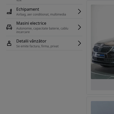
VIN 
Echipament
Airbag, aer conditionat, multimedia
Masini electrice
Autonomie, capacitate baterie, cablu 
incarcare 
Detalii vânzător
Se emite factura, firma, privat