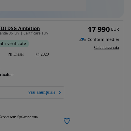
17 990
TDI DSG Ambition
EUR
ntie 36 luni | Certificare TUV
Conform mediei
alii verificate
Calculeaza rata
Diesel
2020
)
ctualizat
Vezi anunțurile
Service roti
Spalatorie auto