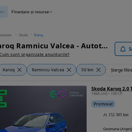
e
Finanțare și resurse
e
Finanțare
e
Instrument de evaluare a mașinii
Raport al istoricului vehiculului
ce
Blog Autovit.ro
oturisme
Skoda
Karoq
anțare
Skoda Karoq Ramnicu Valcea - Autoturisme
lii verificate
S
Cum sunt organizate anunturile?
Karoq
Ramnicu Valcea
50 km
Șterge filtr
Skoda Karoq 2.0 
1968 cm3 • 190 CP
Promovat
152 305 km
Geamana (Arges