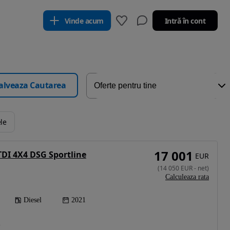
Vinde acum
Intră în cont
alveaza Cautarea
ele
17 001
TDI 4X4 DSG Sportline
EUR
(
14 050
EUR
-
net
)
Calculeaza rata
Diesel
2021
)