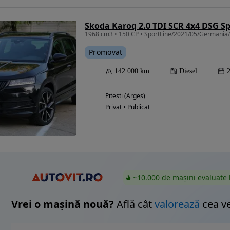
Skoda Karoq 2.0 TDI SCR 4x4 DSG Sp
Eligibil pentru
Promovat
finantare
142 000 km
Diesel
Pitesti (Arges)
Privat • Publicat
~10.000 de mașini evaluate 
Vrei o mașină nouă?
Află cât
valorează
cea v