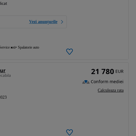
licat
Vezi anunțurile
Service roti
Spalatorie auto
21 780
our
EUR
ecabila
Conform mediei
Calculeaza rata
2023