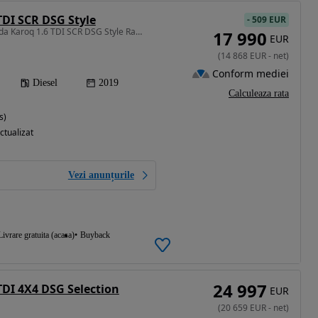
TDI SCR DSG Style
-
509 EUR
1598 cm3 • 115 CP • Skoda Karoq 1.6 TDI SCR DSG Style Rate Credit Leasing
17 990
EUR
(
14 868
EUR
-
net
)
Conform mediei
Diesel
2019
Calculeaza rata
s)
ctualizat
Vezi anunțurile
Livrare gratuita (acasa)
Buyback
24 997
TDI 4X4 DSG Selection
EUR
(
20 659
EUR
-
net
)