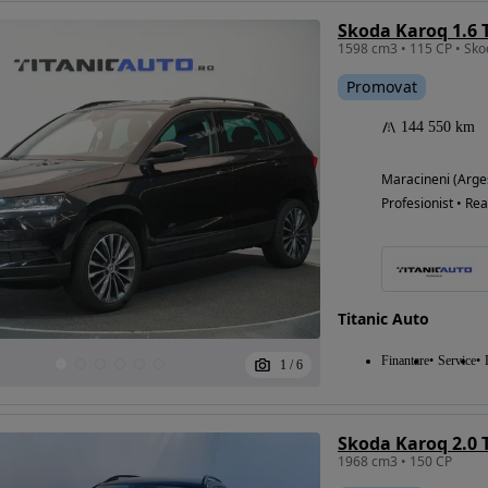
Skoda Karoq 1.6 
Promovat
144 550 km
Maracineni (Arge
Profesionist • Rea
Titanic Auto
Finantare
Service
1
/
6
Skoda Karoq 2.0 
1968 cm3 • 150 CP