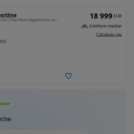
18 999
ortline
EUR
1968 cm3 • 150 CP • SportLine/2021/05/Germania/150 CP/4x4/Bord digital/Carte service/
Conform mediei
Calculeaza rata
2021
lunar
eche