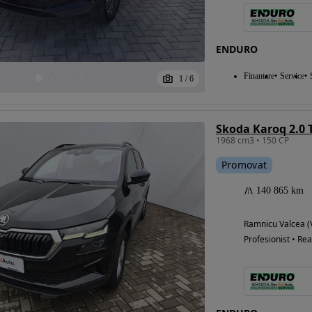
ENDURO
Finantare
Service
1
/
6
Skoda Karoq 2.0 
1968 cm3 • 150 CP
Promovat
140 865 km
Ramnicu Valcea (
Profesionist • Rea