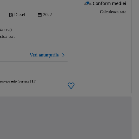
Conform mediei
Calculeaza rata
Diesel
2022
Valcea)
ctualizat
Vezi anunțurile
Service roti
Service ITP